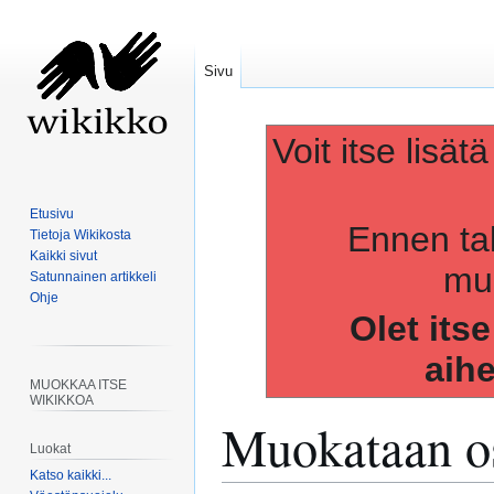
Sivu
Voit itse lisät
Etusivu
Ennen ta
Tietoja Wikikosta
Kaikki sivut
muo
Satunnainen artikkeli
Ohje
Olet its
aih
MUOKKAA ITSE
WIKIKKOA
Muokataan os
Luokat
Katso kaikki...