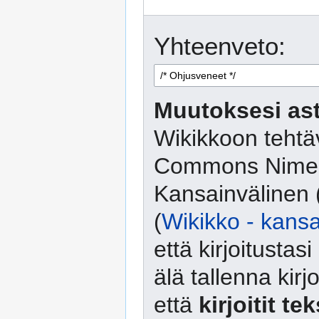
Yhteenveto:
Muutoksesi ast
Wikikkoon tehtäv
Commons Nimeä
Kansainvälinen 
(
Wikikko - kansa
että kirjoitusta
älä tallenna kirj
että
kirjoitit te