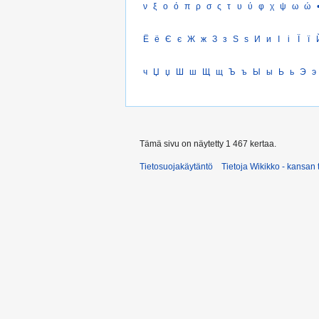
ν
ξ
ο
ό
π
ρ
σ
ς
τ
υ
ύ
φ
χ
ψ
ω
ώ
Ё
ё
Є
є
Ж
ж
З
з
Ѕ
ѕ
И
и
І
і
Ї
ї
ч
Џ
џ
Ш
ш
Щ
щ
Ъ
ъ
Ы
ы
Ь
ь
Э
э
Tämä sivu on näytetty 1 467 kertaa.
Tietosuojakäytäntö
Tietoja Wikikko - kansan 