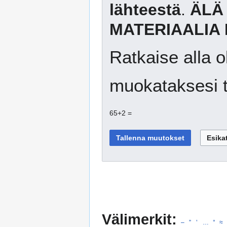
lähteestä
.
ÄLÄ
MATERIAALIA 
Ratkaise alla o
muokataksesi t
65+2 =
Välimerkit:
–
”
’
…
°
≈