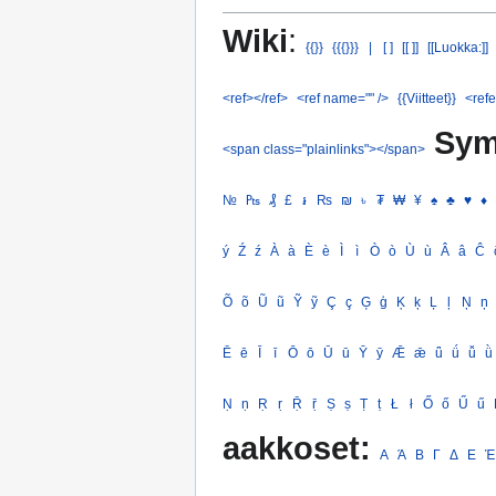
Wiki
:
{{}}
{{{}}}
|
[ ]
[[ ]]
[[Luokka:]]
<ref></ref>
<ref name="" />
{{Viitteet}}
<refe
Sym
<span class="plainlinks"></span>
№
₧
₰
£
៛
₨
₪
৳
₮
₩
¥
♠
♣
♥
♦
ý
Ź
ź
À
à
È
è
Ì
ì
Ò
ò
Ù
ù
Â
â
Ĉ
Õ
õ
Ũ
ũ
Ỹ
ỹ
Ç
ç
Ģ
ģ
Ķ
ķ
Ļ
ļ
Ņ
ņ
Ē
ē
Ī
ī
Ō
ō
Ū
ū
Ȳ
ȳ
Ǣ
ǣ
ǖ
ǘ
ǚ
ǜ
Ṇ
ṇ
Ṛ
ṛ
Ṝ
ṝ
Ṣ
ṣ
Ṭ
ṭ
Ł
ł
Ő
ő
Ű
ű
aakkoset:
Α
Ά
Β
Γ
Δ
Ε
Έ