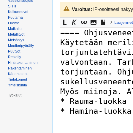
Väestönsuojelu
Siirry
Siirry
SHTF
Varoitus:
IP-osoitteesi näkyy 
navigaatioon
hakuun
Kulkuneuvot
Puutarha
Laajennet
Luonto
Matkailu
Metallityöt
Metsästys
Moottoripyöräily
Puutyöt
Retkeily
Hirsirakentaminen
Rakentaminen
Kädentaidot
Tietokoneet
Yhteiskunta
Työkalut