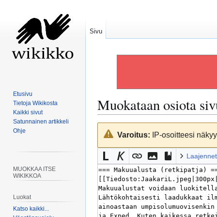
Sivu
Etusivu
Muokataan osiota si
Tietoja Wikikosta
Kaikki sivut
Satunnainen artikkeli
Siirry
Siirry
Ohje
Varoitus:
IP-osoitteesi näkyy 
navigaatioon
hakuun
Laajennet
MUOKKAA ITSE
WIKIKKOA
Luokat
Katso kaikki...