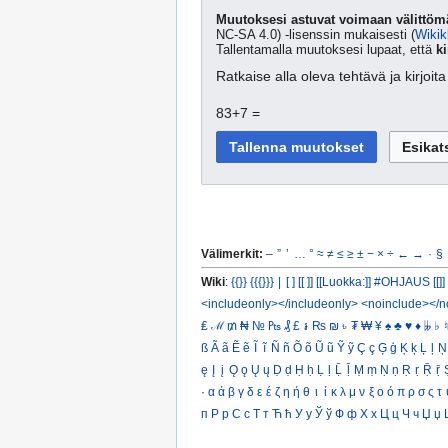
Muutoksesi astuvat voimaan välittömä
NC-SA 4.0) -lisenssin mukaisesti (
Wikik
Tallentamalla muutoksesi lupaat, että
ki
Ratkaise alla oleva tehtävä ja kirjoi
83+7 =
Välimerkit:
–
”
’
…
°
≈
≠
≤
≥
±
−
×
÷
←
→
·
§
Wiki
:
{{}}
{{{}}}
|
[ ]
[[ ]]
[[Luokka:]]
#OHJAUS [[]]
<includeonly></includeonly>
<noinclude></n
₤
ℳ
₥
₦
№
₧
₰
£
៛
₨
₪
৳
₮
₩
¥
♠
♣
♥
♦
𝄫
♭
♮
ß
Ã
ã
Ẽ
ẽ
Ĩ
ĩ
Ñ
ñ
Õ
õ
Ũ
ũ
Ỹ
ỹ
Ç
ç
Ģ
ģ
Ķ
ķ
Ļ
ļ
Ņ
ę
Į
į
Ǫ
ǫ
Ų
ų
Ḍ
ḍ
Ḥ
ḥ
Ḷ
ḷ
Ḹ
ḹ
Ṃ
ṃ
Ṇ
ṇ
Ṛ
ṛ
Ṝ
ṝ
·
α
ά
β
γ
δ
ε
έ
ζ
η
ή
θ
ι
ί
κ
λ
μ
ν
ξ
ο
ό
π
ρ
σ
ς
τ
п
Р
р
С
с
Т
т
Ћ
ћ
У
у
Ў
ў
Ф
ф
Х
х
Ц
ц
Ч
ч
Џ
џ