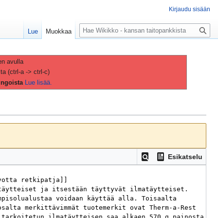
Kirjaudu sisään
H
Lue
Muokkaa
a
k
u
en avulla
(ctrl-a -> ctrl-c)
ingoista
Lue lisää.
Esikatselu