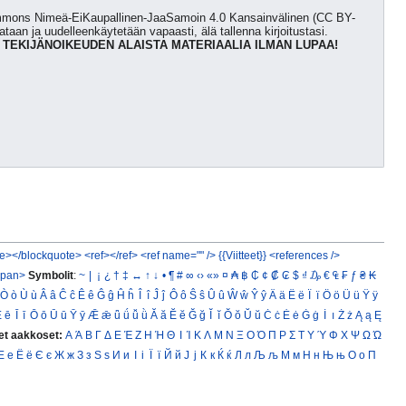
Commons Nimeä-EiKaupallinen-JaaSamoin 4.0 Kansainvälinen (CC BY-
kataan ja uudelleenkäytetään vapaasti, älä tallenna kirjoitustasi.
 TEKIJÄNOIKEUDEN ALAISTA MATERIAALIA ILMAN LUPAA!
e></blockquote>
<ref></ref>
<ref name="" />
{{Viitteet}}
<references />
span>
Symbolit
:
~
|
¡
¿
†
‡
↔
↑
↓
•
¶
#
∞
‹›
«»
¤
₳
฿
₵
¢
₡
₢
$
₫
₯
€
₠
₣
ƒ
₴
₭
Ò
ò
Ù
ù
Â
â
Ĉ
ĉ
Ê
ê
Ĝ
ĝ
Ĥ
ĥ
Î
î
Ĵ
ĵ
Ô
ô
Ŝ
ŝ
Û
û
Ŵ
ŵ
Ŷ
ŷ
Ä
ä
Ë
ë
Ï
ï
Ö
ö
Ü
ü
Ÿ
ÿ
Ē
ē
Ī
ī
Ō
ō
Ū
ū
Ȳ
ȳ
Ǣ
ǣ
ǖ
ǘ
ǚ
ǜ
Ă
ă
Ĕ
ĕ
Ğ
ğ
Ĭ
ĭ
Ŏ
ŏ
Ŭ
ŭ
Ċ
ċ
Ė
ė
Ġ
ġ
İ
ı
Ż
ż
Ą
ą
Ę
et aakkoset:
Α
Ά
Β
Γ
Δ
Ε
Έ
Ζ
Η
Ή
Θ
Ι
Ί
Κ
Λ
Μ
Ν
Ξ
Ο
Ό
Π
Ρ
Σ
Τ
Υ
Ύ
Φ
Χ
Ψ
Ω
Ώ
Е
е
Ё
ё
Є
є
Ж
ж
З
з
Ѕ
ѕ
И
и
І
і
Ї
ї
Й
й
Ј
ј
К
к
Ќ
ќ
Л
л
Љ
љ
М
м
Н
н
Њ
њ
О
о
П