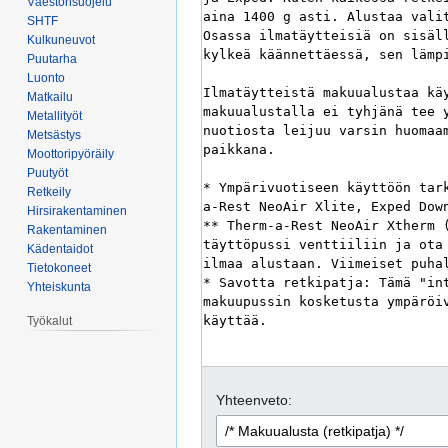
Väestönsuojelu
SHTF
Kulkuneuvot
Puutarha
Luonto
Matkailu
Metallityöt
Metsästys
Moottoripyöräily
Puutyöt
Retkeily
Hirsirakentaminen
Rakentaminen
Kädentaidot
Tietokoneet
Yhteiskunta
Työkalut
Yhteenveto: