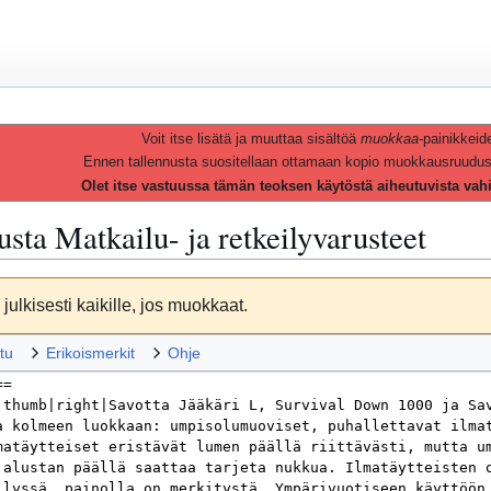
Voit itse lisätä ja muuttaa sisältöä
muokkaa
-painikkeid
Ennen tallennusta suositellaan ottamaan kopio muokkausruudusta 
Olet itse vastuussa tämän teoksen käytöstä aiheutuvista vah
vusta
Matkailu- ja retkeilyvarusteet
julkisesti kaikille, jos muokkaat.
tu
Erikoismerkit
Ohje