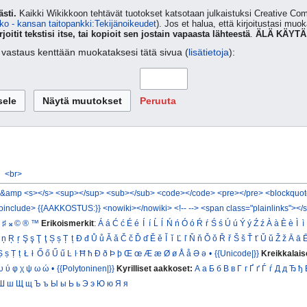
sti.
Kaikki Wikikkoon tehtävät tuotokset katsotaan julkaistuksi Creative 
ko - kansan taitopankki:Tekijänoikeudet
). Jos et halua, että kirjoitustasi muo
rjoitit tekstisi itse, tai kopioit sen jostain vapaasta lähteestä
.
ÄLÄ KÄYTÄ
ta vastaus kenttään muokataksesi tätä sivua (
lisätietoja
):
Peruuta
<br>
&amp
<s></s>
<sup></sup>
<sub></sub>
<code></code>
<pre></pre>
<blockquot
oinclude>
{{AAKKOSTUS:}}
<nowiki></nowiki>
<!-- -->
<span class="plainlinks"></
♯
𝄪
©
®
™
Erikoismerkit
:
Á
á
Ć
ć
É
é
Í
í
Ĺ
ĺ
Ń
ń
Ó
ó
Ŕ
ŕ
Ś
ś
Ú
ú
Ý
ý
Ź
ź
À
à
È
è
Ì
ì
ņ
Ŗ
ŗ
Ş
ş
Ţ
ţ
Ș
ș
Ț
ț
Đ
đ
Ů
ů
Ǎ
ǎ
Č
č
Ď
ď
Ě
ě
Ǐ
ǐ
Ľ
ľ
Ň
ň
Ǒ
ǒ
Ř
ř
Š
š
Ť
ť
Ǔ
ǔ
Ž
ž
Ā
ā
Ṣ
ṣ
Ṭ
ṭ
Ł
ł
Ő
ő
Ű
ű
Ŀ
ŀ
Ħ
ħ
Ð
ð
Þ
þ
Œ
œ
Æ
æ
Ø
ø
Å
å
Ə
ə
•
{{Unicode|}}
Kreikkalais
υ
ύ
φ
χ
ψ
ω
ώ
•
{{Polytoninen|}}
Kyrilliset aakkoset:
А
а
Б
б
В
в
Г
г
Ґ
ґ
Ѓ
ѓ
Д
д
Ђ
ђ
Ш
ш
Щ
щ
Ъ
ъ
Ы
ы
Ь
ь
Э
э
Ю
ю
Я
я