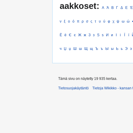
aakkoset:
Α
Ά
Β
Γ
Δ
Ε
Έ
ν
ξ
ο
ό
π
ρ
σ
ς
τ
υ
ύ
φ
χ
ψ
ω
ώ
Ё
ё
Є
є
Ж
ж
З
з
Ѕ
ѕ
И
и
І
і
Ї
ї
ч
Џ
џ
Ш
ш
Щ
щ
Ъ
ъ
Ы
ы
Ь
ь
Э
э
Tämä sivu on näytetty 19 935 kertaa.
Tietosuojakäytäntö
Tietoja Wikikko - kansan 