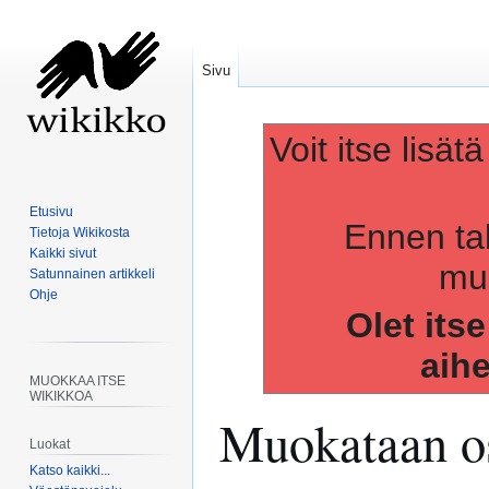
Sivu
Voit itse lisät
Etusivu
Ennen ta
Tietoja Wikikosta
Kaikki sivut
muo
Satunnainen artikkeli
Ohje
Olet its
aih
MUOKKAA ITSE
WIKIKKOA
Muokataan os
Luokat
Katso kaikki...