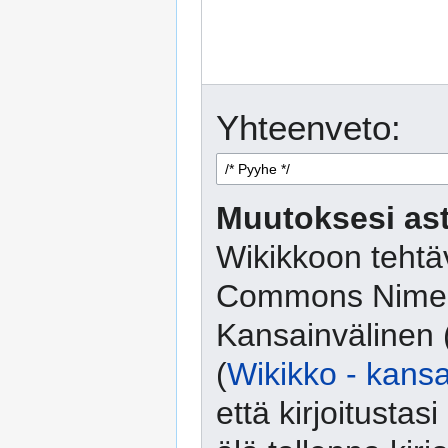
Yhteenveto:
Muutoksesi ast
Wikikkoon tehtäv
Commons Nimeä
Kansainvälinen 
(
Wikikko - kansa
että kirjoitusta