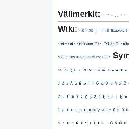
Välimerkit:
–
”
’
…
°
≈
Wiki
:
{{}}
{{{}}}
|
[ ]
[[ ]]
[[Luokka:]]
<ref></ref>
<ref name="" />
{{Viitteet}}
<refe
Sym
<span class="plainlinks"></span>
№
₧
₰
£
៛
₨
₪
৳
₮
₩
¥
♠
♣
♥
♦
ý
Ź
ź
À
à
È
è
Ì
ì
Ò
ò
Ù
ù
Â
â
Ĉ
Õ
õ
Ũ
ũ
Ỹ
ỹ
Ç
ç
Ģ
ģ
Ķ
ķ
Ļ
ļ
Ņ
ņ
Ē
ē
Ī
ī
Ō
ō
Ū
ū
Ȳ
ȳ
Ǣ
ǣ
ǖ
ǘ
ǚ
ǜ
Ṇ
ṇ
Ṛ
ṛ
Ṝ
ṝ
Ṣ
ṣ
Ṭ
ṭ
Ł
ł
Ő
ő
Ű
ű