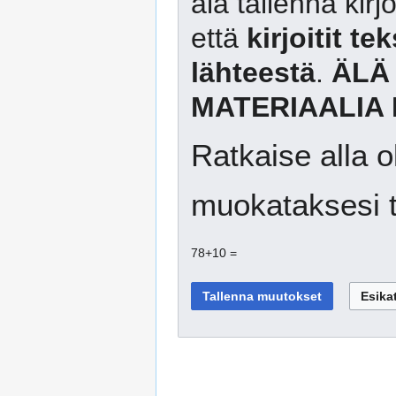
älä tallenna kirj
että
kirjoitit te
lähteestä
.
ÄLÄ
MATERIAALIA 
Ratkaise alla o
muokataksesi t
78+10 =