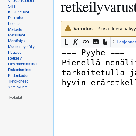
retkeilyvarus
Väestönsuojelu
SHTF
Kulkuneuvot
Puutarha
Luonto
Siirry
Siirry
Varoitus:
IP-osoitteesi näkyy 
Matkailu
navigaatioon
hakuun
Metallityöt
Metsästys
Laajennet
Moottoripyöräily
Puutyöt
Retkeily
Hirsirakentaminen
Rakentaminen
Kädentaidot
Tietokoneet
Yhteiskunta
Työkalut