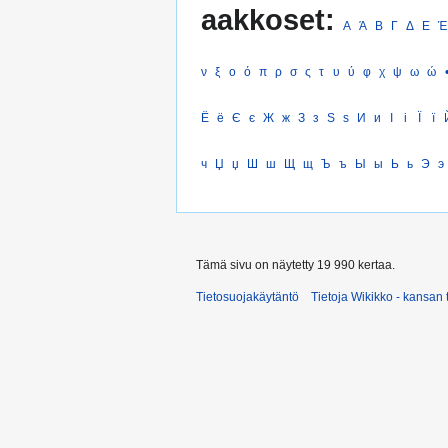
aakkoset:
Α
Ά
Β
Γ
Δ
Ε
Έ
ν
ξ
ο
ό
π
ρ
σ
ς
τ
υ
ύ
φ
χ
ψ
ω
ώ
Ё
ё
Є
є
Ж
ж
З
з
Ѕ
ѕ
И
и
І
і
Ї
ї
ч
Џ
џ
Ш
ш
Щ
щ
Ъ
ъ
Ы
ы
Ь
ь
Э
э
Tämä sivu on näytetty 19 990 kertaa.
Tietosuojakäytäntö
Tietoja Wikikko - kansan 