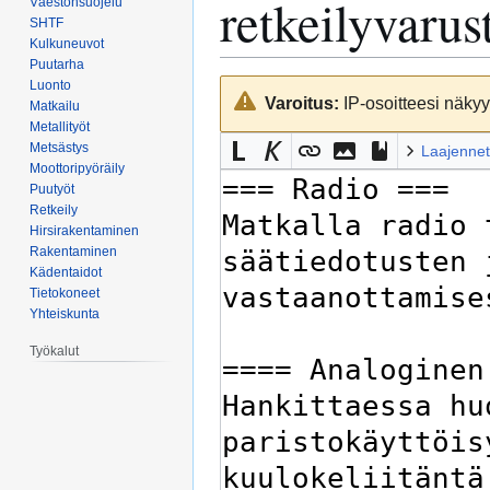
retkeilyvarus
Väestönsuojelu
SHTF
Kulkuneuvot
Puutarha
Luonto
Siirry
Siirry
Varoitus:
IP-osoitteesi näkyy 
Matkailu
navigaatioon
hakuun
Metallityöt
Metsästys
Laajennet
Moottoripyöräily
Puutyöt
Retkeily
Hirsirakentaminen
Rakentaminen
Kädentaidot
Tietokoneet
Yhteiskunta
Työkalut