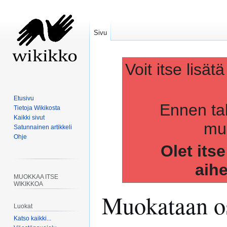
Sivu
Voit itse lisät
Etusivu
Ennen ta
Tietoja Wikikosta
Kaikki sivut
muo
Satunnainen artikkeli
Ohje
Olet its
aih
MUOKKAA ITSE
WIKIKKOA
Muokataan os
Luokat
Katso kaikki...