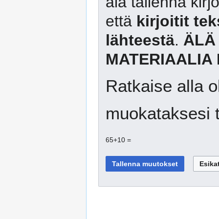
älä tallenna kirj
että
kirjoitit te
lähteestä
.
ÄLÄ
MATERIAALIA 
Ratkaise alla o
muokataksesi t
65+10 =