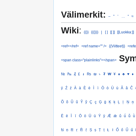
Välimerkit:
–
”
’
…
°
≈
Wiki
:
{{}}
{{{}}}
|
[ ]
[[ ]]
[[Luokka:]]
<ref></ref>
<ref name="" />
{{Viitteet}}
<refe
Sym
<span class="plainlinks"></span>
№
₧
₰
£
៛
₨
₪
৳
₮
₩
¥
♠
♣
♥
♦
ý
Ź
ź
À
à
È
è
Ì
ì
Ò
ò
Ù
ù
Â
â
Ĉ
Õ
õ
Ũ
ũ
Ỹ
ỹ
Ç
ç
Ģ
ģ
Ķ
ķ
Ļ
ļ
Ņ
ņ
Ē
ē
Ī
ī
Ō
ō
Ū
ū
Ȳ
ȳ
Ǣ
ǣ
ǖ
ǘ
ǚ
ǜ
Ṇ
ṇ
Ṛ
ṛ
Ṝ
ṝ
Ṣ
ṣ
Ṭ
ṭ
Ł
ł
Ő
ő
Ű
ű