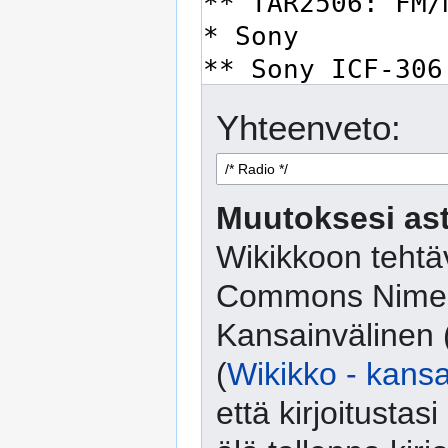
Yhteenveto:
Muutoksesi ast
Wikikkoon tehtäv
Commons Nimeä
Kansainvälinen 
(
Wikikko - kansa
että kirjoitusta