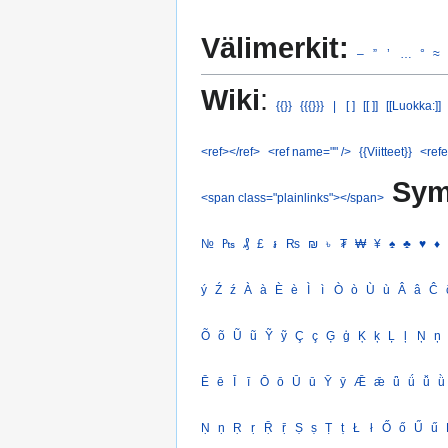
Välimerkit:
–
”
’
…
°
≈
Wiki
:
{{}}
{{{}}}
|
[ ]
[[ ]]
[[Luokka:]]
<ref></ref>
<ref name="" />
{{Viitteet}}
<refe
Sym
<span class="plainlinks"></span>
№
₧
₰
£
៛
₨
₪
৳
₮
₩
¥
♠
♣
♥
♦
ý
Ź
ź
À
à
È
è
Ì
ì
Ò
ò
Ù
ù
Â
â
Ĉ
Õ
õ
Ũ
ũ
Ỹ
ỹ
Ç
ç
Ģ
ģ
Ķ
ķ
Ļ
ļ
Ņ
ņ
Ē
ē
Ī
ī
Ō
ō
Ū
ū
Ȳ
ȳ
Ǣ
ǣ
ǖ
ǘ
ǚ
ǜ
Ṇ
ṇ
Ṛ
ṛ
Ṝ
ṝ
Ṣ
ṣ
Ṭ
ṭ
Ł
ł
Ő
ő
Ű
ű