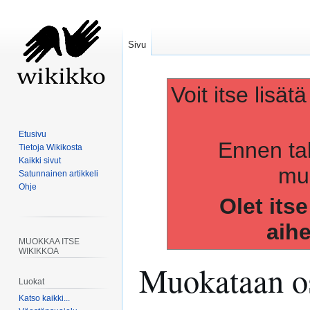
Sivu
Voit itse lisät
Etusivu
Ennen ta
Tietoja Wikikosta
Kaikki sivut
muo
Satunnainen artikkeli
Ohje
Olet its
aih
MUOKKAA ITSE
WIKIKKOA
Muokataan os
Luokat
Katso kaikki...