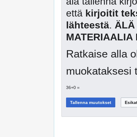
älä tallenna kirj
että
kirjoitit te
lähteestä
.
ÄLÄ
MATERIAALIA 
Ratkaise alla o
muokataksesi t
36+0 =