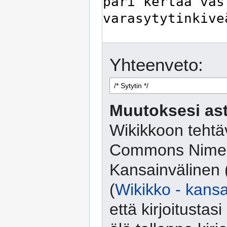
Yhteenveto:
Muutoksesi ast
Wikikkoon tehtäv
Commons Nimeä
Kansainvälinen 
(
Wikikko - kansa
että kirjoitusta