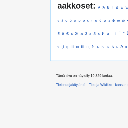
aakkoset:
Α
Ά
Β
Γ
Δ
Ε
Έ
ν
ξ
ο
ό
π
ρ
σ
ς
τ
υ
ύ
φ
χ
ψ
ω
ώ
Ё
ё
Є
є
Ж
ж
З
з
Ѕ
ѕ
И
и
І
і
Ї
ї
ч
Џ
џ
Ш
ш
Щ
щ
Ъ
ъ
Ы
ы
Ь
ь
Э
э
Tämä sivu on näytetty 19 829 kertaa.
Tietosuojakäytäntö
Tietoja Wikikko - kansan 