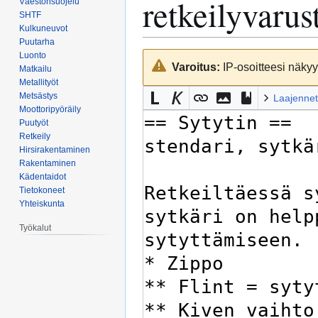
retkeilyvarus
Väestönsuojelu
SHTF
Kulkuneuvot
Puutarha
Luonto
Siirry
Siirry
Varoitus:
IP-osoitteesi näkyy 
Matkailu
navigaatioon
hakuun
Metallityöt
Metsästys
Laajennet
Moottoripyöräily
Puutyöt
Retkeily
Hirsirakentaminen
Rakentaminen
Kädentaidot
Tietokoneet
Yhteiskunta
Työkalut