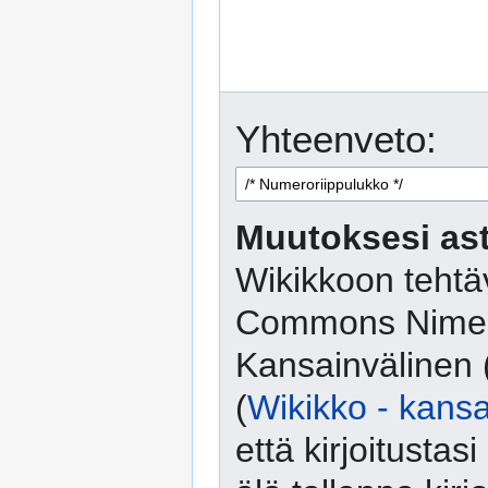
Yhteenveto:
Muutoksesi ast
Wikikkoon tehtäv
Commons Nimeä
Kansainvälinen 
(
Wikikko - kansa
että kirjoitusta