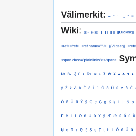
Välimerkit:
–
”
’
…
°
≈
Wiki
:
{{}}
{{{}}}
|
[ ]
[[ ]]
[[Luokka:]]
<ref></ref>
<ref name="" />
{{Viitteet}}
<refe
Sym
<span class="plainlinks"></span>
№
₧
₰
£
៛
₨
₪
৳
₮
₩
¥
♠
♣
♥
♦
ý
Ź
ź
À
à
È
è
Ì
ì
Ò
ò
Ù
ù
Â
â
Ĉ
Õ
õ
Ũ
ũ
Ỹ
ỹ
Ç
ç
Ģ
ģ
Ķ
ķ
Ļ
ļ
Ņ
ņ
Ē
ē
Ī
ī
Ō
ō
Ū
ū
Ȳ
ȳ
Ǣ
ǣ
ǖ
ǘ
ǚ
ǜ
Ṇ
ṇ
Ṛ
ṛ
Ṝ
ṝ
Ṣ
ṣ
Ṭ
ṭ
Ł
ł
Ő
ő
Ű
ű