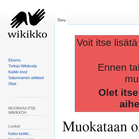
Sivu
Voit itse lisät
Etusivu
Ennen ta
Tietoja Wikikosta
Kaikki sivut
muo
Satunnainen artikkeli
Ohje
Olet its
aih
MUOKKAA ITSE
WIKIKKOA
Muokataan os
Luokat
Katso kaikki...