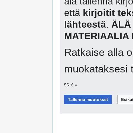
älä tallenna kirj
että
kirjoitit te
lähteestä
.
ÄLÄ
MATERIAALIA 
Ratkaise alla o
muokataksesi t
55+6 =