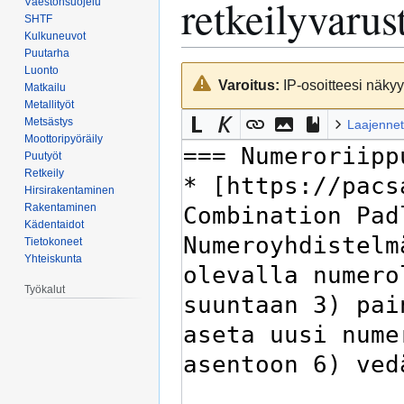
retkeilyvarus
Väestönsuojelu
SHTF
Kulkuneuvot
Puutarha
Luonto
Siirry
Siirry
Varoitus:
IP-osoitteesi näkyy 
Matkailu
navigaatioon
hakuun
Metallityöt
Metsästys
Laajennet
Moottoripyöräily
Puutyöt
Retkeily
Hirsirakentaminen
Rakentaminen
Kädentaidot
Tietokoneet
Yhteiskunta
Työkalut