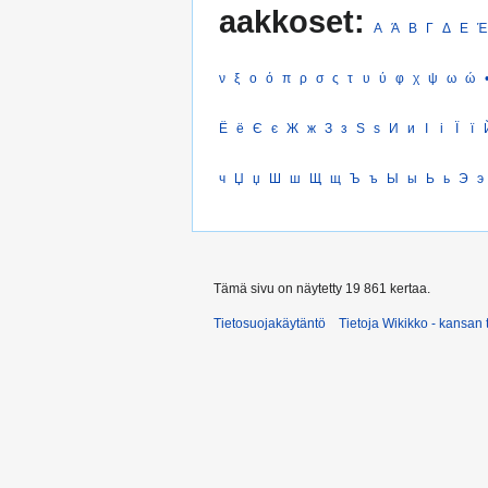
aakkoset:
Α
Ά
Β
Γ
Δ
Ε
Έ
ν
ξ
ο
ό
π
ρ
σ
ς
τ
υ
ύ
φ
χ
ψ
ω
ώ
Ё
ё
Є
є
Ж
ж
З
з
Ѕ
ѕ
И
и
І
і
Ї
ї
ч
Џ
џ
Ш
ш
Щ
щ
Ъ
ъ
Ы
ы
Ь
ь
Э
э
Tämä sivu on näytetty 19 861 kertaa.
Tietosuojakäytäntö
Tietoja Wikikko - kansan 