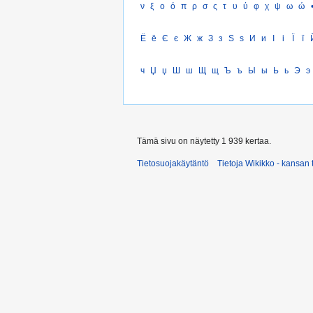
ν
ξ
ο
ό
π
ρ
σ
ς
τ
υ
ύ
φ
χ
ψ
ω
ώ
Ё
ё
Є
є
Ж
ж
З
з
Ѕ
ѕ
И
и
І
і
Ї
ї
ч
Џ
џ
Ш
ш
Щ
щ
Ъ
ъ
Ы
ы
Ь
ь
Э
э
Tämä sivu on näytetty 1 939 kertaa.
Tietosuojakäytäntö
Tietoja Wikikko - kansan 