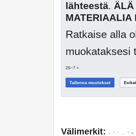
lähteestä
.
ÄLÄ
MATERIAALIA 
Ratkaise alla o
muokataksesi t
26−7 =
Välimerkit:
–
”
’
…
°
≈