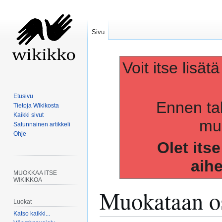
Sivu
Voit itse lisät
Etusivu
Ennen ta
Tietoja Wikikosta
Kaikki sivut
muo
Satunnainen artikkeli
Ohje
Olet its
aih
MUOKKAA ITSE
WIKIKKOA
Muokataan os
Luokat
Katso kaikki...