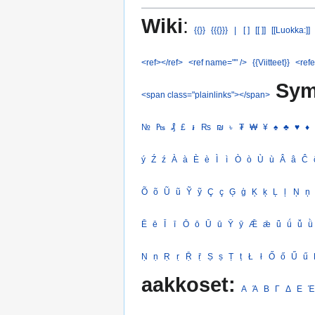
Wiki
:
{{}}
{{{}}}
|
[ ]
[[ ]]
[[Luokka:]]
<ref></ref>
<ref name="" />
{{Viitteet}}
<refe
Sym
<span class="plainlinks"></span>
№
₧
₰
£
៛
₨
₪
৳
₮
₩
¥
♠
♣
♥
♦
ý
Ź
ź
À
à
È
è
Ì
ì
Ò
ò
Ù
ù
Â
â
Ĉ
Õ
õ
Ũ
ũ
Ỹ
ỹ
Ç
ç
Ģ
ģ
Ķ
ķ
Ļ
ļ
Ņ
ņ
Ē
ē
Ī
ī
Ō
ō
Ū
ū
Ȳ
ȳ
Ǣ
ǣ
ǖ
ǘ
ǚ
ǜ
Ṇ
ṇ
Ṛ
ṛ
Ṝ
ṝ
Ṣ
ṣ
Ṭ
ṭ
Ł
ł
Ő
ő
Ű
ű
aakkoset:
Α
Ά
Β
Γ
Δ
Ε
Έ