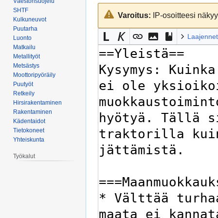
Väestönsuojelu
Siirry
Siirry
SHTF
Varoitus:
IP-osoitteesi näkyy 
navigaatioon
hakuun
Kulkuneuvot
Puutarha
Laajennet
Luonto
Matkailu
Metallityöt
Metsästys
Moottoripyöräily
Puutyöt
Retkeily
Hirsirakentaminen
Rakentaminen
Kädentaidot
Tietokoneet
Yhteiskunta
Työkalut