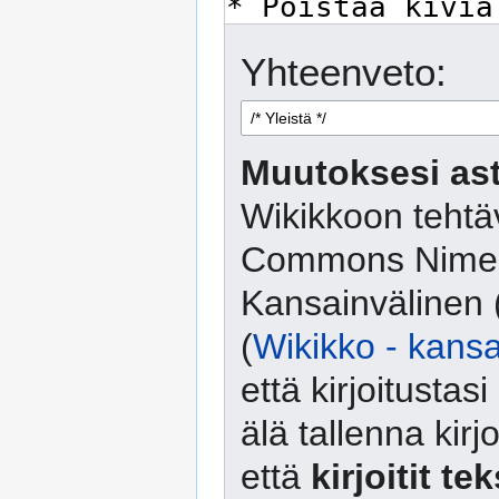
Yhteenveto:
Muutoksesi ast
Wikikkoon tehtäv
Commons Nimeä
Kansainvälinen 
(
Wikikko - kansa
että kirjoitusta
älä tallenna kirj
että
kirjoitit te