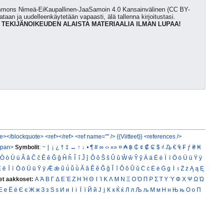
Commons Nimeä-EiKaupallinen-JaaSamoin 4.0 Kansainvälinen (CC BY-
kataan ja uudelleenkäytetään vapaasti, älä tallenna kirjoitustasi.
 TEKIJÄNOIKEUDEN ALAISTA MATERIAALIA ILMAN LUPAA!
e></blockquote>
<ref></ref>
<ref name="" />
{{Viitteet}}
<references />
span>
Symbolit
:
~
|
¡
¿
†
‡
↔
↑
↓
•
¶
#
∞
‹›
«»
¤
₳
฿
₵
¢
₡
₢
$
₫
₯
€
₠
₣
ƒ
₴
₭
Ò
ò
Ù
ù
Â
â
Ĉ
ĉ
Ê
ê
Ĝ
ĝ
Ĥ
ĥ
Î
î
Ĵ
ĵ
Ô
ô
Ŝ
ŝ
Û
û
Ŵ
ŵ
Ŷ
ŷ
Ä
ä
Ë
ë
Ï
ï
Ö
ö
Ü
ü
Ÿ
ÿ
Ē
ē
Ī
ī
Ō
ō
Ū
ū
Ȳ
ȳ
Ǣ
ǣ
ǖ
ǘ
ǚ
ǜ
Ă
ă
Ĕ
ĕ
Ğ
ğ
Ĭ
ĭ
Ŏ
ŏ
Ŭ
ŭ
Ċ
ċ
Ė
ė
Ġ
ġ
İ
ı
Ż
ż
Ą
ą
Ę
et aakkoset:
Α
Ά
Β
Γ
Δ
Ε
Έ
Ζ
Η
Ή
Θ
Ι
Ί
Κ
Λ
Μ
Ν
Ξ
Ο
Ό
Π
Ρ
Σ
Τ
Υ
Ύ
Φ
Χ
Ψ
Ω
Ώ
Е
е
Ё
ё
Є
є
Ж
ж
З
з
Ѕ
ѕ
И
и
І
і
Ї
ї
Й
й
Ј
ј
К
к
Ќ
ќ
Л
л
Љ
љ
М
м
Н
н
Њ
њ
О
о
П