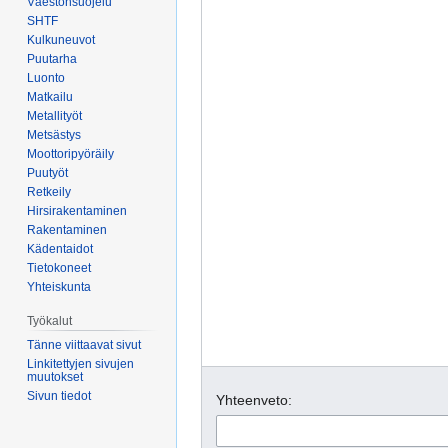
Väestönsuojelu
SHTF
Kulkuneuvot
Puutarha
Luonto
Matkailu
Metallityöt
Metsästys
Moottoripyöräily
Puutyöt
Retkeily
Hirsirakentaminen
Rakentaminen
Kädentaidot
Tietokoneet
Yhteiskunta
Työkalut
Tänne viittaavat sivut
Linkitettyjen sivujen
muutokset
Sivun tiedot
Yhteenveto: