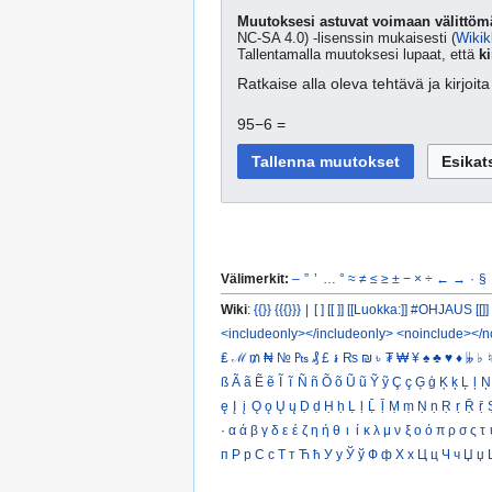
Muutoksesi astuvat voimaan välittömä
NC-SA 4.0) -lisenssin mukaisesti (
Wikik
Tallentamalla muutoksesi lupaat, että
ki
Ratkaise alla oleva tehtävä ja kirjoi
95−6 =
Välimerkit:
–
”
’
…
°
≈
≠
≤
≥
±
−
×
÷
←
→
·
§
Wiki
:
{{}}
{{{}}}
|
[ ]
[[ ]]
[[Luokka:]]
#OHJAUS [[]]
<includeonly></includeonly>
<noinclude></n
₤
ℳ
₥
₦
№
₧
₰
£
៛
₨
₪
৳
₮
₩
¥
♠
♣
♥
♦
𝄫
♭
♮
ß
Ã
ã
Ẽ
ẽ
Ĩ
ĩ
Ñ
ñ
Õ
õ
Ũ
ũ
Ỹ
ỹ
Ç
ç
Ģ
ģ
Ķ
ķ
Ļ
ļ
Ņ
ę
Į
į
Ǫ
ǫ
Ų
ų
Ḍ
ḍ
Ḥ
ḥ
Ḷ
ḷ
Ḹ
ḹ
Ṃ
ṃ
Ṇ
ṇ
Ṛ
ṛ
Ṝ
ṝ
·
α
ά
β
γ
δ
ε
έ
ζ
η
ή
θ
ι
ί
κ
λ
μ
ν
ξ
ο
ό
π
ρ
σ
ς
τ
п
Р
р
С
с
Т
т
Ћ
ћ
У
у
Ў
ў
Ф
ф
Х
х
Ц
ц
Ч
ч
Џ
џ