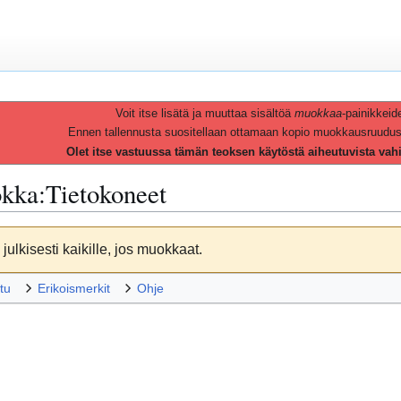
Voit itse lisätä ja muuttaa sisältöä
muokkaa
-painikkeid
Ennen tallennusta suositellaan ottamaan kopio muokkausruudusta 
Olet itse vastuussa tämän teoksen käytöstä aiheutuvista vah
kka
:
Tietokoneet
julkisesti kaikille, jos muokkaat.
tu
Erikoismerkit
Ohje