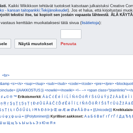
sti.
Kaikki Wikikkoon tehtävät tuotokset katsotaan julkaistuksi Creative 
ko - kansan taitopankki:Tekijänoikeudet
). Jos et halua, että kirjoitustasi muo
rjoitit tekstisi itse, tai kopioit sen jostain vapaasta lähteestä
.
ÄLÄ KÄYTÄ
ta vastaus kenttään muokataksesi tätä sivua (
lisätietoja
):
Peruuta
<br>
&amp
<s></s>
<sup></sup>
<sub></sub>
<code></code>
<pre></pre>
<blockquot
oinclude>
{{AAKKOSTUS:}}
<nowiki></nowiki>
<!-- -->
<span class="plainlinks"></
♯
𝄪
©
®
™
Erikoismerkit
:
Á
á
Ć
ć
É
é
Í
í
Ĺ
ĺ
Ń
ń
Ó
ó
Ŕ
ŕ
Ś
ś
Ú
ú
Ý
ý
Ź
ź
À
à
È
è
Ì
ì
ņ
Ŗ
ŗ
Ş
ş
Ţ
ţ
Ș
ș
Ț
ț
Đ
đ
Ů
ů
Ǎ
ǎ
Č
č
Ď
ď
Ě
ě
Ǐ
ǐ
Ľ
ľ
Ň
ň
Ǒ
ǒ
Ř
ř
Š
š
Ť
ť
Ǔ
ǔ
Ž
ž
Ā
ā
Ṣ
ṣ
Ṭ
ṭ
Ł
ł
Ő
ő
Ű
ű
Ŀ
ŀ
Ħ
ħ
Ð
ð
Þ
þ
Œ
œ
Æ
æ
Ø
ø
Å
å
Ə
ə
•
{{Unicode|}}
Kreikkalais
υ
ύ
φ
χ
ψ
ω
ώ
•
{{Polytoninen|}}
Kyrilliset aakkoset:
А
а
Б
б
В
в
Г
г
Ґ
ґ
Ѓ
ѓ
Д
д
Ђ
ђ
Ш
ш
Щ
щ
Ъ
ъ
Ы
ы
Ь
ь
Э
э
Ю
ю
Я
я