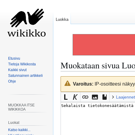
Luokka
Etusivu
Muokataan sivua
Luo
Tietoja Wikikosta
Kaikki sivut
Satunnainen artikkeli
Siirry
Siirry
Ohje
Varoitus:
IP-osoitteesi näkyy 
navigaatioon
hakuun
Laajennet
MUOKKAA ITSE
WIKIKKOA
Luokat
Katso kaikki...