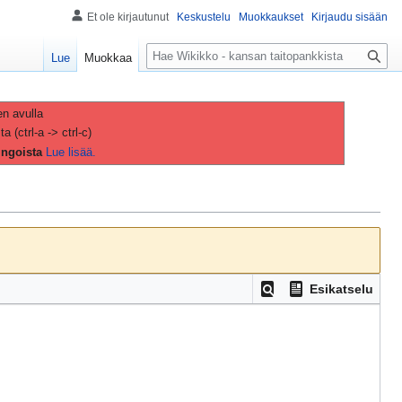
Et ole kirjautunut
Keskustelu
Muokkaukset
Kirjaudu sisään
H
Lue
Muokkaa
a
k
u
en avulla
(ctrl-a -> ctrl-c)
ingoista
Lue lisää.
Esikatselu