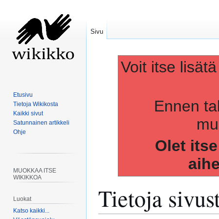
Sivu
Voit itse lisät
Etusivu
Ennen ta
Tietoja Wikikosta
Kaikki sivut
muo
Satunnainen artikkeli
Ohje
Olet its
aih
MUOKKAA ITSE
WIKIKKOA
Tietoja sivu
Luokat
Katso kaikki...