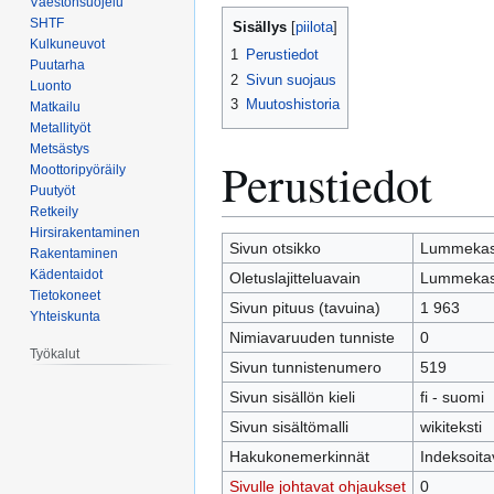
Väestönsuojelu
Siirry
Siirry
SHTF
Sisällys
navigaatioon
hakuun
Kulkuneuvot
1
Perustiedot
Puutarha
2
Sivun suojaus
Luonto
3
Muutoshistoria
Matkailu
Metallityöt
Metsästys
Perustiedot
Moottoripyöräily
Puutyöt
Retkeily
Hirsirakentaminen
Sivun otsikko
Lummekas
Rakentaminen
Kädentaidot
Oletuslajitteluavain
Lummekas
Tietokoneet
Sivun pituus (tavuina)
1 963
Yhteiskunta
Nimiavaruuden tunniste
0
Työkalut
Sivun tunnistenumero
519
Sivun sisällön kieli
fi - suomi
Sivun sisältömalli
wikiteksti
Hakukonemerkinnät
Indeksoita
Sivulle johtavat ohjaukset
0