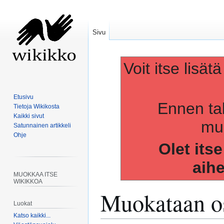
Sivu
Voit itse lisät
Etusivu
Ennen ta
Tietoja Wikikosta
Kaikki sivut
muo
Satunnainen artikkeli
Ohje
Olet its
aih
MUOKKAA ITSE
WIKIKKOA
Muokataan os
Luokat
Katso kaikki...