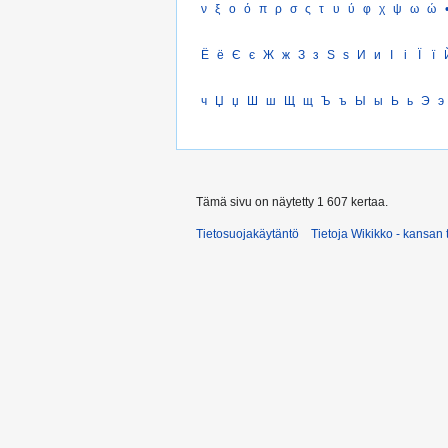
ν
ξ
ο
ό
π
ρ
σ
ς
τ
υ
ύ
φ
χ
ψ
ω
ώ
Ё
ё
Є
є
Ж
ж
З
з
Ѕ
ѕ
И
и
І
і
Ї
ї
ч
Џ
џ
Ш
ш
Щ
щ
Ъ
ъ
Ы
ы
Ь
ь
Э
э
Tämä sivu on näytetty 1 607 kertaa.
Tietosuojakäytäntö
Tietoja Wikikko - kansan 