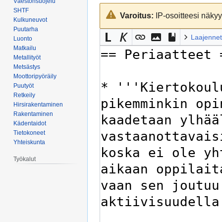
Väestönsuojelu
Siirry
Siirry
SHTF
Varoitus:
IP-osoitteesi näkyy 
navigaatioon
hakuun
Kulkuneuvot
Puutarha
Laajennet
Luonto
Matkailu
Metallityöt
Metsästys
Moottoripyöräily
Puutyöt
Retkeily
Hirsirakentaminen
Rakentaminen
Kädentaidot
Tietokoneet
Yhteiskunta
Työkalut