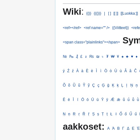
Wiki
:
{{}}
{{{}}}
|
[ ]
[[ ]]
[[Luokka:]]
<ref></ref>
<ref name="" />
{{Viitteet}}
<refe
Sym
<span class="plainlinks"></span>
№
₧
₰
£
៛
₨
₪
৳
₮
₩
¥
♠
♣
♥
♦
ý
Ź
ź
À
à
È
è
Ì
ì
Ò
ò
Ù
ù
Â
â
Ĉ
Õ
õ
Ũ
ũ
Ỹ
ỹ
Ç
ç
Ģ
ģ
Ķ
ķ
Ļ
ļ
Ņ
ņ
Ē
ē
Ī
ī
Ō
ō
Ū
ū
Ȳ
ȳ
Ǣ
ǣ
ǖ
ǘ
ǚ
ǜ
Ṇ
ṇ
Ṛ
ṛ
Ṝ
ṝ
Ṣ
ṣ
Ṭ
ṭ
Ł
ł
Ő
ő
Ű
ű
aakkoset:
Α
Ά
Β
Γ
Δ
Ε
Έ