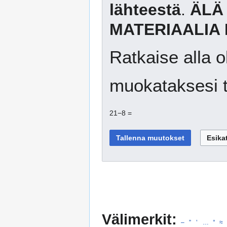
lähteestä
.
ÄLÄ
MATERIAALIA 
Ratkaise alla o
muokataksesi t
21−8 =
Välimerkit:
–
”
’
…
°
≈