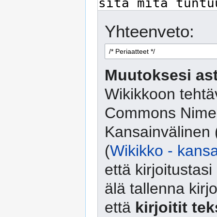
Yhteenveto:
Muutoksesi ast
Wikikkoon tehtäv
Commons Nimeä
Kansainvälinen 
(
Wikikko - kansa
että kirjoitusta
älä tallenna kirj
että
kirjoitit te