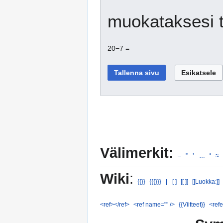
muokataksesi t
20−7 =
Välimerkit:
–
”
’
…
°
≈
Wiki
:
{{}}
{{{}}}
|
[ ]
[[ ]]
[[Luokka:]]
<ref></ref>
<ref name="" />
{{Viitteet}}
<refe