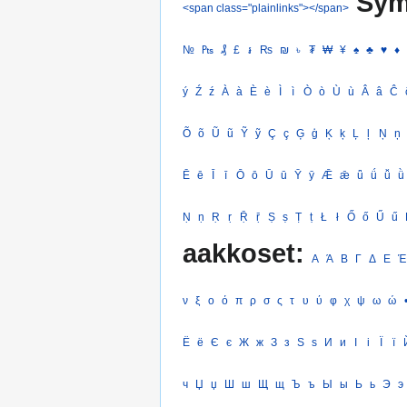
Sym
<span class="plainlinks"></span>
№
₧
₰
£
៛
₨
₪
৳
₮
₩
¥
♠
♣
♥
♦
ý
Ź
ź
À
à
È
è
Ì
ì
Ò
ò
Ù
ù
Â
â
Ĉ
Õ
õ
Ũ
ũ
Ỹ
ỹ
Ç
ç
Ģ
ģ
Ķ
ķ
Ļ
ļ
Ņ
ņ
Ē
ē
Ī
ī
Ō
ō
Ū
ū
Ȳ
ȳ
Ǣ
ǣ
ǖ
ǘ
ǚ
ǜ
Ṇ
ṇ
Ṛ
ṛ
Ṝ
ṝ
Ṣ
ṣ
Ṭ
ṭ
Ł
ł
Ő
ő
Ű
ű
aakkoset:
Α
Ά
Β
Γ
Δ
Ε
Έ
ν
ξ
ο
ό
π
ρ
σ
ς
τ
υ
ύ
φ
χ
ψ
ω
ώ
Ё
ё
Є
є
Ж
ж
З
з
Ѕ
ѕ
И
и
І
і
Ї
ї
ч
Џ
џ
Ш
ш
Щ
щ
Ъ
ъ
Ы
ы
Ь
ь
Э
э