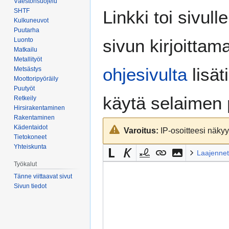
Väestönsuojelu
Siirry
Siirry
SHTF
Linkki toi sivull
navigaatioon
hakuun
Kulkuneuvot
Puutarha
sivun kirjoittam
Luonto
Matkailu
Metallityöt
ohjesivulta
lisät
Metsästys
Moottoripyöräily
Puutyöt
käytä selaimen
Retkeily
Hirsirakentaminen
Rakentaminen
Kädentaidot
Varoitus:
IP-osoitteesi näkyy 
Tietokoneet
Yhteiskunta
Laajennet
Työkalut
Tänne viittaavat sivut
Sivun tiedot