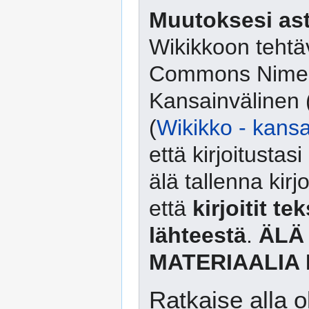
Muutoksesi ast
Wikikkoon tehtäv
Commons Nimeä
Kansainvälinen 
(
Wikikko - kansa
että kirjoitusta
älä tallenna kirj
että
kirjoitit te
lähteestä
.
ÄLÄ
MATERIAALIA 
Ratkaise alla o