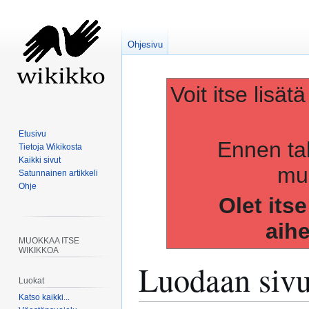
Ohjesivu
Voit itse lisät
Etusivu
Ennen ta
Tietoja Wikikosta
Kaikki sivut
muo
Satunnainen artikkeli
Ohje
Olet its
aih
MUOKKAA ITSE
WIKIKKOA
Luodaan siv
Luokat
Katso kaikki...