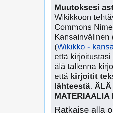
Muutoksesi ast
Wikikkoon tehtäv
Commons Nimeä
Kansainvälinen 
(
Wikikko - kansa
että kirjoitusta
älä tallenna kirj
että
kirjoitit te
lähteestä
.
ÄLÄ
MATERIAALIA 
Ratkaise alla o