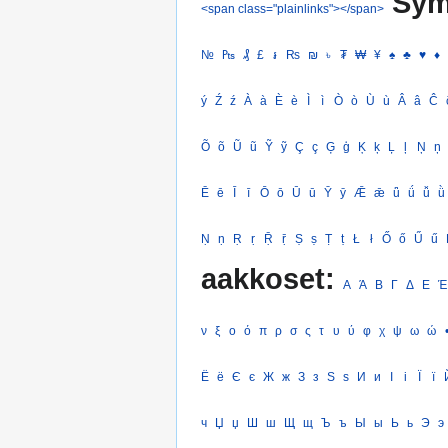
Sym
<span class="plainlinks"></span>
№
₧
₰
£
៛
₨
₪
৳
₮
₩
¥
♠
♣
♥
♦
ý
Ź
ź
À
à
È
è
Ì
ì
Ò
ò
Ù
ù
Â
â
Ĉ
Õ
õ
Ũ
ũ
Ỹ
ỹ
Ç
ç
Ģ
ģ
Ķ
ķ
Ļ
ļ
Ņ
ņ
Ē
ē
Ī
ī
Ō
ō
Ū
ū
Ȳ
ȳ
Ǣ
ǣ
ǖ
ǘ
ǚ
ǜ
Ṇ
ṇ
Ṛ
ṛ
Ṝ
ṝ
Ṣ
ṣ
Ṭ
ṭ
Ł
ł
Ő
ő
Ű
ű
aakkoset:
Α
Ά
Β
Γ
Δ
Ε
Έ
ν
ξ
ο
ό
π
ρ
σ
ς
τ
υ
ύ
φ
χ
ψ
ω
ώ
Ё
ё
Є
є
Ж
ж
З
з
Ѕ
ѕ
И
и
І
і
Ї
ї
ч
Џ
џ
Ш
ш
Щ
щ
Ъ
ъ
Ы
ы
Ь
ь
Э
э