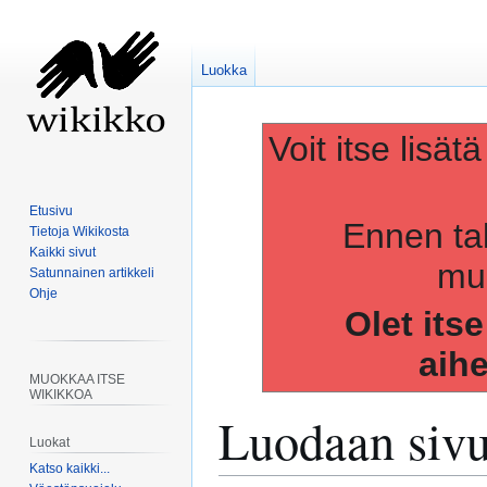
Luokka
Voit itse lisät
Etusivu
Ennen ta
Tietoja Wikikosta
Kaikki sivut
muo
Satunnainen artikkeli
Ohje
Olet its
aih
MUOKKAA ITSE
WIKIKKOA
Luodaan siv
Luokat
Katso kaikki...