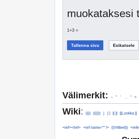
muokataksesi t
1+3 =
Välimerkit:
–
”
’
…
°
≈
Wiki
:
{{}}
{{{}}}
|
[ ]
[[ ]]
[[Luokka:]]
<ref></ref>
<ref name="" />
{{Viitteet}}
<refe