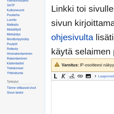
Väestönsuojelu
Siirry
Siirry
SHTF
Linkki toi sivull
navigaatioon
hakuun
Kulkuneuvot
Puutarha
sivun kirjoittam
Luonto
Matkailu
Metallityöt
ohjesivulta
lisät
Metsästys
Moottoripyöräily
Puutyöt
käytä selaimen
Retkeily
Hirsirakentaminen
Rakentaminen
Kädentaidot
Varoitus:
IP-osoitteesi näkyy 
Tietokoneet
Yhteiskunta
Laajennet
Työkalut
Tänne viittaavat sivut
Sivun tiedot