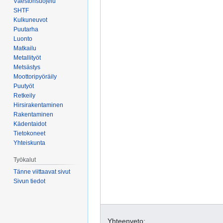
Väestönsuojelu
SHTF
Kulkuneuvot
Puutarha
Luonto
Matkailu
Metallityöt
Metsästys
Moottoripyöräily
Puutyöt
Retkeily
Hirsirakentaminen
Rakentaminen
Kädentaidot
Tietokoneet
Yhteiskunta
Työkalut
Tänne viittaavat sivut
Sivun tiedot
Yhteenveto: