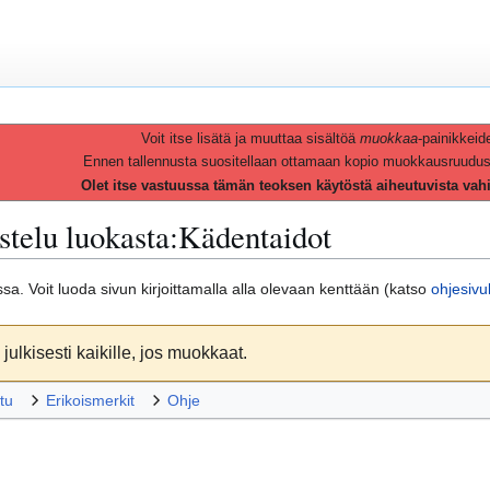
Voit itse lisätä ja muuttaa sisältöä
muokkaa
-painikkeid
Ennen tallennusta suositellaan ottamaan kopio muokkausruudusta 
Olet itse vastuussa tämän teoksen käytöstä aiheutuvista vah
telu luokasta
:
Kädentaidot
massa. Voit luoda sivun kirjoittamalla alla olevaan kenttään (katso
ohjesivu
julkisesti kaikille, jos muokkaat.
tu
Erikoismerkit
Ohje