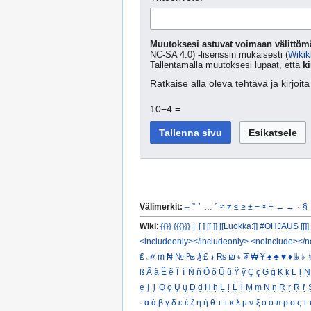
Muutoksesi astuvat voimaan välittömä
NC-SA 4.0) -lisenssin mukaisesti (
Wikik
Tallentamalla muutoksesi lupaat, että
ki
Ratkaise alla oleva tehtävä ja kirjoi
10−4 =
Välimerkit:
–
”
’
…
°
≈
≠
≤
≥
±
−
×
÷
←
→
·
§
Wiki
:
{{}}
{{{}}}
|
[ ]
[[ ]]
[[Luokka:]]
#OHJAUS [[]]
<includeonly></includeonly>
<noinclude></n
₤
ℳ
₥
₦
№
₧
₰
£
៛
₨
₪
৳
₮
₩
¥
♠
♣
♥
♦
𝄫
♭
♮
ß
Ã
ã
Ẽ
ẽ
Ĩ
ĩ
Ñ
ñ
Õ
õ
Ũ
ũ
Ỹ
ỹ
Ç
ç
Ģ
ģ
Ķ
ķ
Ļ
ļ
Ņ
ę
Į
į
Ǫ
ǫ
Ų
ų
Ḍ
ḍ
Ḥ
ḥ
Ḷ
ḷ
Ḹ
ḹ
Ṃ
ṃ
Ṇ
ṇ
Ṛ
ṛ
Ṝ
ṝ
·
α
ά
β
γ
δ
ε
έ
ζ
η
ή
θ
ι
ί
κ
λ
μ
ν
ξ
ο
ό
π
ρ
σ
ς
τ