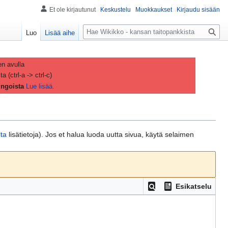
Et ole kirjautunut
Keskustelu
Muokkaukset
Kirjaudu sisään
H
Luo
Lisää aihe
a
k
u
en avulla
(ctrl-a -> ctrl-c)
ingoista
Lue lisää.
lta
lisätietoja). Jos et halua luoda uutta sivua, käytä selaimen
Esikatselu