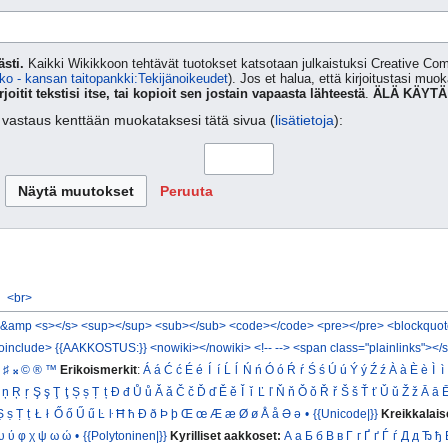
sti.
Kaikki Wikikkoon tehtävät tuotokset katsotaan julkaistuksi Creative 
ko - kansan taitopankki:Tekijänoikeudet
). Jos et halua, että kirjoitustasi muo
rjoitit tekstisi itse, tai kopioit sen jostain vapaasta lähteestä
.
ÄLÄ KÄYTÄ
ta vastaus kenttään muokataksesi tätä sivua (
lisätietoja
):
Peruuta
<br>
&amp
<s></s>
<sup></sup>
<sub></sub>
<code></code>
<pre></pre>
<blockquot
oinclude>
{{AAKKOSTUS:}}
<nowiki></nowiki>
<!-- -->
<span class="plainlinks"></
♯
𝄪
©
®
™
Erikoismerkit
:
Á
á
Ć
ć
É
é
Í
í
Ĺ
ĺ
Ń
ń
Ó
ó
Ŕ
ŕ
Ś
ś
Ú
ú
Ý
ý
Ź
ź
À
à
È
è
Ì
ì
ņ
Ŗ
ŗ
Ş
ş
Ţ
ţ
Ș
ș
Ț
ț
Đ
đ
Ů
ů
Ǎ
ǎ
Č
č
Ď
ď
Ě
ě
Ǐ
ǐ
Ľ
ľ
Ň
ň
Ǒ
ǒ
Ř
ř
Š
š
Ť
ť
Ǔ
ǔ
Ž
ž
Ā
ā
Ṣ
ṣ
Ṭ
ṭ
Ł
ł
Ő
ő
Ű
ű
Ŀ
ŀ
Ħ
ħ
Ð
ð
Þ
þ
Œ
œ
Æ
æ
Ø
ø
Å
å
Ə
ə
•
{{Unicode|}}
Kreikkalais
υ
ύ
φ
χ
ψ
ω
ώ
•
{{Polytoninen|}}
Kyrilliset aakkoset:
А
а
Б
б
В
в
Г
г
Ґ
ґ
Ѓ
ѓ
Д
д
Ђ
ђ