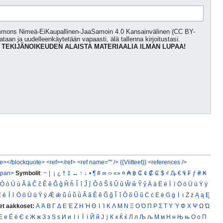
Commons Nimeä-EiKaupallinen-JaaSamoin 4.0 Kansainvälinen (CC BY-
kataan ja uudelleenkäytetään vapaasti, älä tallenna kirjoitustasi.
 TEKIJÄNOIKEUDEN ALAISTA MATERIAALIA ILMAN LUPAA!
e></blockquote>
<ref></ref>
<ref name="" />
{{Viitteet}}
<references />
span>
Symbolit
:
~
|
¡
¿
†
‡
↔
↑
↓
•
¶
#
∞
‹›
«»
¤
₳
฿
₵
¢
₡
₢
$
₫
₯
€
₠
₣
ƒ
₴
₭
Ò
ò
Ù
ù
Â
â
Ĉ
ĉ
Ê
ê
Ĝ
ĝ
Ĥ
ĥ
Î
î
Ĵ
ĵ
Ô
ô
Ŝ
ŝ
Û
û
Ŵ
ŵ
Ŷ
ŷ
Ä
ä
Ë
ë
Ï
ï
Ö
ö
Ü
ü
Ÿ
ÿ
Ē
ē
Ī
ī
Ō
ō
Ū
ū
Ȳ
ȳ
Ǣ
ǣ
ǖ
ǘ
ǚ
ǜ
Ă
ă
Ĕ
ĕ
Ğ
ğ
Ĭ
ĭ
Ŏ
ŏ
Ŭ
ŭ
Ċ
ċ
Ė
ė
Ġ
ġ
İ
ı
Ż
ż
Ą
ą
Ę
et aakkoset:
Α
Ά
Β
Γ
Δ
Ε
Έ
Ζ
Η
Ή
Θ
Ι
Ί
Κ
Λ
Μ
Ν
Ξ
Ο
Ό
Π
Ρ
Σ
Τ
Υ
Ύ
Φ
Χ
Ψ
Ω
Ώ
Е
е
Ё
ё
Є
є
Ж
ж
З
з
Ѕ
ѕ
И
и
І
і
Ї
ї
Й
й
Ј
ј
К
к
Ќ
ќ
Л
л
Љ
љ
М
м
Н
н
Њ
њ
О
о
П