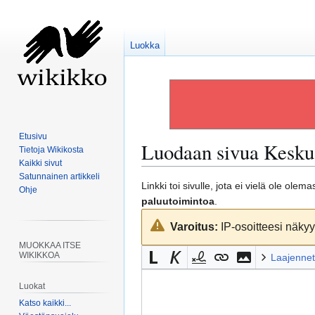
Luokka
Etusivu
Luodaan sivua
Keskus
Tietoja Wikikosta
Kaikki sivut
Satunnainen artikkeli
Siirry
Siirry
Linkki toi sivulle, jota ei vielä ole ole
Ohje
navigaatioon
hakuun
paluutoimintoa
.
Varoitus:
IP-osoitteesi näkyy 
MUOKKAA ITSE
WIKIKKOA
Laajennet
Luokat
Katso kaikki...