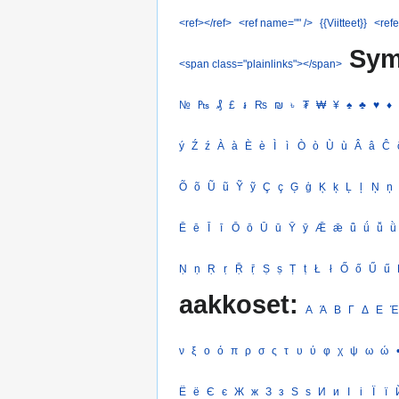
<ref></ref>
<ref name="" />
{{Viitteet}}
<refe
Sym
<span class="plainlinks"></span>
№
₧
₰
£
៛
₨
₪
৳
₮
₩
¥
♠
♣
♥
♦
ý
Ź
ź
À
à
È
è
Ì
ì
Ò
ò
Ù
ù
Â
â
Ĉ
Õ
õ
Ũ
ũ
Ỹ
ỹ
Ç
ç
Ģ
ģ
Ķ
ķ
Ļ
ļ
Ņ
ņ
Ē
ē
Ī
ī
Ō
ō
Ū
ū
Ȳ
ȳ
Ǣ
ǣ
ǖ
ǘ
ǚ
ǜ
Ṇ
ṇ
Ṛ
ṛ
Ṝ
ṝ
Ṣ
ṣ
Ṭ
ṭ
Ł
ł
Ő
ő
Ű
ű
aakkoset:
Α
Ά
Β
Γ
Δ
Ε
Έ
ν
ξ
ο
ό
π
ρ
σ
ς
τ
υ
ύ
φ
χ
ψ
ω
ώ
Ё
ё
Є
є
Ж
ж
З
з
Ѕ
ѕ
И
и
І
і
Ї
ї