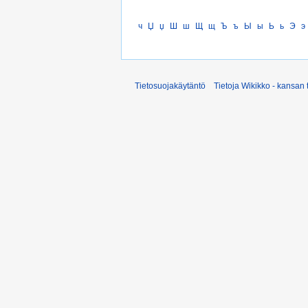
ч
Џ
џ
Ш
ш
Щ
щ
Ъ
ъ
Ы
ы
Ь
ь
Э
э
Tietosuojakäytäntö
Tietoja Wikikko - kansan 