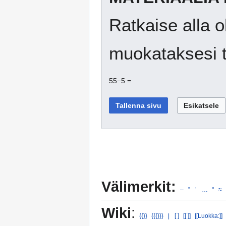
Ratkaise alla o
muokataksesi t
55−5 =
Välimerkit:
–
”
’
…
°
≈
Wiki
:
{{}}
{{{}}}
|
[ ]
[[ ]]
[[Luokka:]]