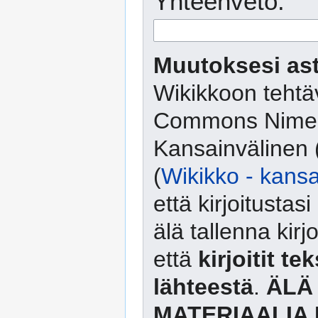
Yhteenveto:
Muutoksesi ast
Wikikkoon tehtäv
Commons Nimeä
Kansainvälinen 
(
Wikikko - kansa
että kirjoitusta
älä tallenna kirj
että
kirjoitit te
lähteestä
.
ÄLÄ
MATERIAALIA 