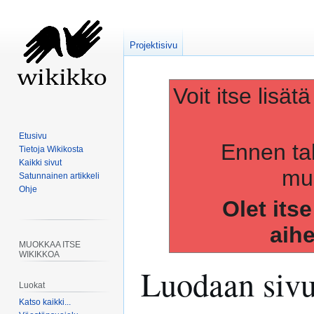
Projektisivu
Voit itse lisät
Etusivu
Ennen ta
Tietoja Wikikosta
Kaikki sivut
muo
Satunnainen artikkeli
Ohje
Olet its
aih
MUOKKAA ITSE
WIKIKKOA
Luodaan siv
Luokat
Katso kaikki...