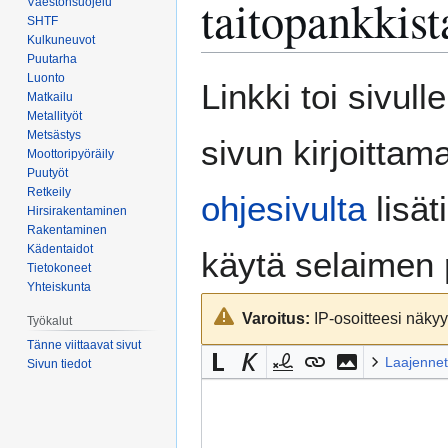
taitopankkist
Väestönsuojelu
SHTF
Kulkuneuvot
Puutarha
Luonto
Siirry
Siirry
Linkki toi sivull
Matkailu
navigaatioon
hakuun
Metallityöt
Metsästys
sivun kirjoittam
Moottoripyöräily
Puutyöt
Retkeily
ohjesivulta
lisät
Hirsirakentaminen
Rakentaminen
Kädentaidot
käytä selaimen
Tietokoneet
Yhteiskunta
Varoitus:
IP-osoitteesi näkyy 
Työkalut
Tänne viittaavat sivut
Laajennet
Sivun tiedot