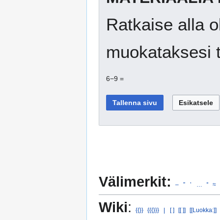
Ratkaise alla o
muokataksesi t
6−9 =
Välimerkit:
–
”
’
…
°
≈
Wiki
:
{{}}
{{{}}}
|
[ ]
[[ ]]
[[Luokka:]]