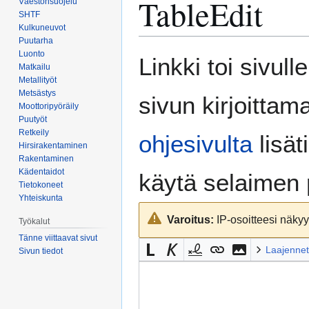
TableEdit
Väestönsuojelu
SHTF
Kulkuneuvot
Puutarha
Luonto
Siirry
Siirry
Linkki toi sivull
Matkailu
navigaatioon
hakuun
Metallityöt
Metsästys
sivun kirjoittam
Moottoripyöräily
Puutyöt
Retkeily
ohjesivulta
lisät
Hirsirakentaminen
Rakentaminen
Kädentaidot
käytä selaimen
Tietokoneet
Yhteiskunta
Varoitus:
IP-osoitteesi näkyy 
Työkalut
Tänne viittaavat sivut
Laajennet
Sivun tiedot