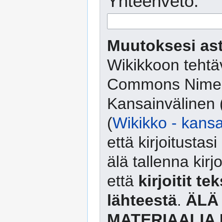
Yhteenveto:
Muutoksesi ast
Wikikkoon tehtäv
Commons Nimeä
Kansainvälinen 
(
Wikikko - kansa
että kirjoitusta
älä tallenna kirj
että
kirjoitit te
lähteestä
.
ÄLÄ
MATERIAALIA 