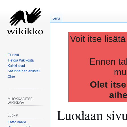
Sivu
Voit itse lisät
Etusivu
Ennen ta
Tietoja Wikikosta
Kaikki sivut
muo
Satunnainen artikkeli
Ohje
Olet its
aih
MUOKKAA ITSE
WIKIKKOA
Luodaan siv
Luokat
Katso kaikki...