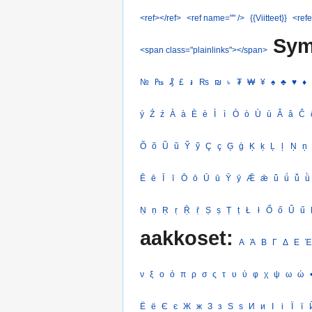
<ref></ref>
<ref name="" />
{{Viitteet}}
<refe
Sym
<span class="plainlinks"></span>
№
₧
₰
£
៛
₨
₪
৳
₮
₩
¥
♠
♣
♥
♦
ý
Ź
ź
À
à
È
è
Ì
ì
Ò
ò
Ù
ù
Â
â
Ĉ
Õ
õ
Ũ
ũ
Ỹ
ỹ
Ç
ç
Ģ
ģ
Ķ
ķ
Ļ
ļ
Ņ
ņ
Ē
ē
Ī
ī
Ō
ō
Ū
ū
Ȳ
ȳ
Ǣ
ǣ
ǖ
ǘ
ǚ
ǜ
Ṇ
ṇ
Ṛ
ṛ
Ṝ
ṝ
Ṣ
ṣ
Ṭ
ṭ
Ł
ł
Ő
ő
Ű
ű
aakkoset:
Α
Ά
Β
Γ
Δ
Ε
Έ
ν
ξ
ο
ό
π
ρ
σ
ς
τ
υ
ύ
φ
χ
ψ
ω
ώ
Ё
ё
Є
є
Ж
ж
З
з
Ѕ
ѕ
И
и
І
і
Ї
ї