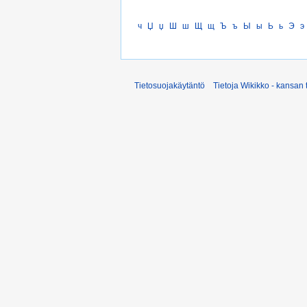
ч
Џ
џ
Ш
ш
Щ
щ
Ъ
ъ
Ы
ы
Ь
ь
Э
э
Tietosuojakäytäntö
Tietoja Wikikko - kansan 