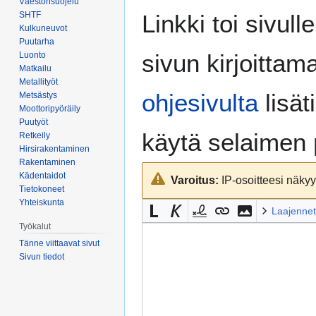
Väestönsuojelu
Siirry
Siirry
SHTF
Linkki toi sivull
navigaatioon
hakuun
Kulkuneuvot
Puutarha
sivun kirjoittam
Luonto
Matkailu
Metallityöt
ohjesivulta
lisät
Metsästys
Moottoripyöräily
Puutyöt
käytä selaimen
Retkeily
Hirsirakentaminen
Rakentaminen
Kädentaidot
Varoitus:
IP-osoitteesi näkyy 
Tietokoneet
Yhteiskunta
Laajennet
Työkalut
Tänne viittaavat sivut
Sivun tiedot