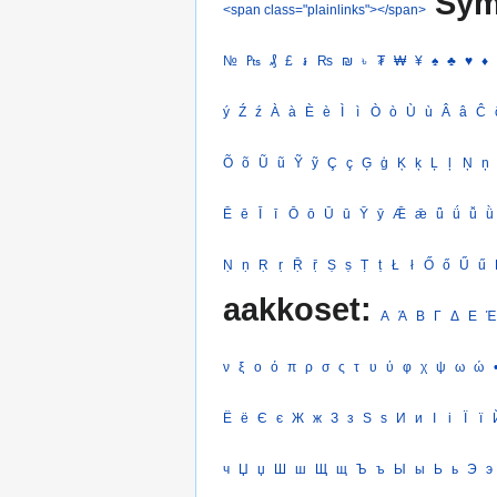
Sym
<span class="plainlinks"></span>
№
₧
₰
£
៛
₨
₪
৳
₮
₩
¥
♠
♣
♥
♦
ý
Ź
ź
À
à
È
è
Ì
ì
Ò
ò
Ù
ù
Â
â
Ĉ
Õ
õ
Ũ
ũ
Ỹ
ỹ
Ç
ç
Ģ
ģ
Ķ
ķ
Ļ
ļ
Ņ
ņ
Ē
ē
Ī
ī
Ō
ō
Ū
ū
Ȳ
ȳ
Ǣ
ǣ
ǖ
ǘ
ǚ
ǜ
Ṇ
ṇ
Ṛ
ṛ
Ṝ
ṝ
Ṣ
ṣ
Ṭ
ṭ
Ł
ł
Ő
ő
Ű
ű
aakkoset:
Α
Ά
Β
Γ
Δ
Ε
Έ
ν
ξ
ο
ό
π
ρ
σ
ς
τ
υ
ύ
φ
χ
ψ
ω
ώ
Ё
ё
Є
є
Ж
ж
З
з
Ѕ
ѕ
И
и
І
і
Ї
ї
ч
Џ
џ
Ш
ш
Щ
щ
Ъ
ъ
Ы
ы
Ь
ь
Э
э