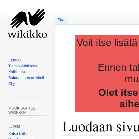
Sivu
Voit itse lisät
Etusivu
Ennen ta
Tietoja Wikikosta
Kaikki sivut
muo
Satunnainen artikkeli
Ohje
Olet its
aih
MUOKKAA ITSE
WIKIKKOA
Luodaan siv
Luokat
Katso kaikki...