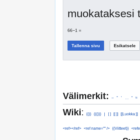
muokataksesi t
66−1 =
Välimerkit:
–
”
’
…
°
≈
Wiki
:
{{}}
{{{}}}
|
[ ]
[[ ]]
[[Luokka:]]
<ref></ref>
<ref name="" />
{{Viitteet}}
<refe