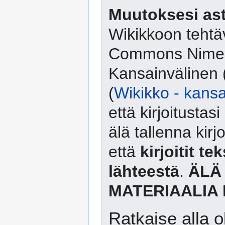
Muutoksesi ast
Wikikkoon tehtäv
Commons Nimeä
Kansainvälinen 
(
Wikikko - kansa
että kirjoitusta
älä tallenna kirj
että
kirjoitit te
lähteestä
.
ÄLÄ
MATERIAALIA 
Ratkaise alla o