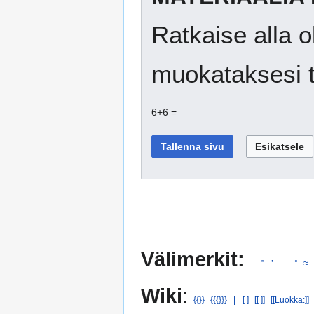
Ratkaise alla o
muokataksesi t
6+6 =
Välimerkit:
–
”
’
…
°
≈
Wiki
:
{{}}
{{{}}}
|
[ ]
[[ ]]
[[Luokka:]]