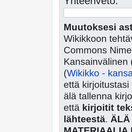
Yhteenveto:
Muutoksesi ast
Wikikkoon tehtäv
Commons Nimeä
Kansainvälinen 
(
Wikikko - kansa
että kirjoitusta
älä tallenna kirj
että
kirjoitit te
lähteestä
.
ÄLÄ
MATERIAALIA 