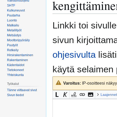
kengittämine
Väestönsuojelu
SHTF
Kulkuneuvot
Puutarha
Luonto
Siirry
Siirry
Linkki toi sivull
Matkailu
navigaatioon
hakuun
Metallityöt
Metsästys
sivun kirjoittam
Moottoripyöräily
Puutyöt
Retkeily
ohjesivulta
lisät
Hirsirakentaminen
Rakentaminen
Kädentaidot
käytä selaimen
Tietokoneet
Yhteiskunta
Varoitus:
IP-osoitteesi näkyy 
Työkalut
Tänne viittaavat sivut
Laajennet
Sivun tiedot