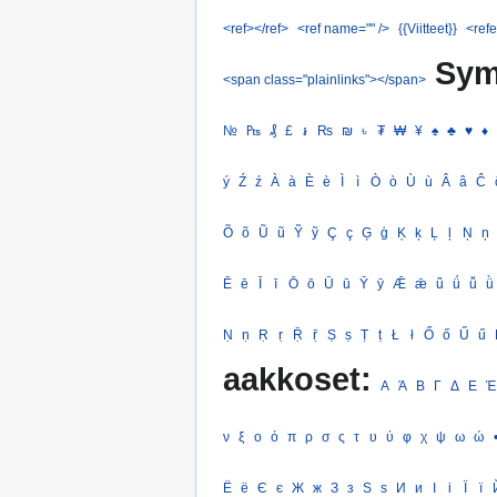
<ref></ref>
<ref name="" />
{{Viitteet}}
<refe
Sym
<span class="plainlinks"></span>
№
₧
₰
£
៛
₨
₪
৳
₮
₩
¥
♠
♣
♥
♦
ý
Ź
ź
À
à
È
è
Ì
ì
Ò
ò
Ù
ù
Â
â
Ĉ
Õ
õ
Ũ
ũ
Ỹ
ỹ
Ç
ç
Ģ
ģ
Ķ
ķ
Ļ
ļ
Ņ
ņ
Ē
ē
Ī
ī
Ō
ō
Ū
ū
Ȳ
ȳ
Ǣ
ǣ
ǖ
ǘ
ǚ
ǜ
Ṇ
ṇ
Ṛ
ṛ
Ṝ
ṝ
Ṣ
ṣ
Ṭ
ṭ
Ł
ł
Ő
ő
Ű
ű
aakkoset:
Α
Ά
Β
Γ
Δ
Ε
Έ
ν
ξ
ο
ό
π
ρ
σ
ς
τ
υ
ύ
φ
χ
ψ
ω
ώ
Ё
ё
Є
є
Ж
ж
З
з
Ѕ
ѕ
И
и
І
і
Ї
ї