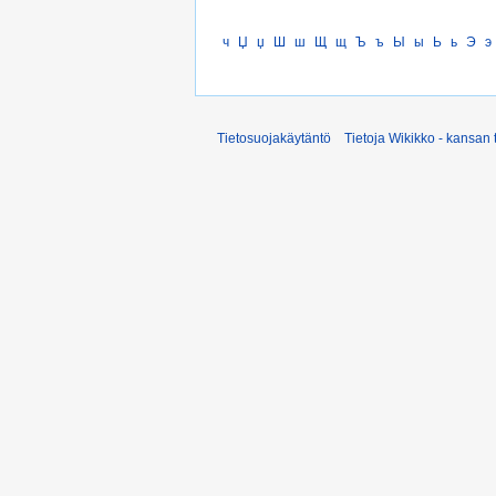
ч
Џ
џ
Ш
ш
Щ
щ
Ъ
ъ
Ы
ы
Ь
ь
Э
э
Tietosuojakäytäntö
Tietoja Wikikko - kansan 