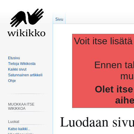
Sivu
Voit itse lisät
Etusivu
Ennen ta
Tietoja Wikikosta
Kaikki sivut
muo
Satunnainen artikkeli
Ohje
Olet its
aih
MUOKKAA ITSE
WIKIKKOA
Luodaan siv
Luokat
Katso kaikki...