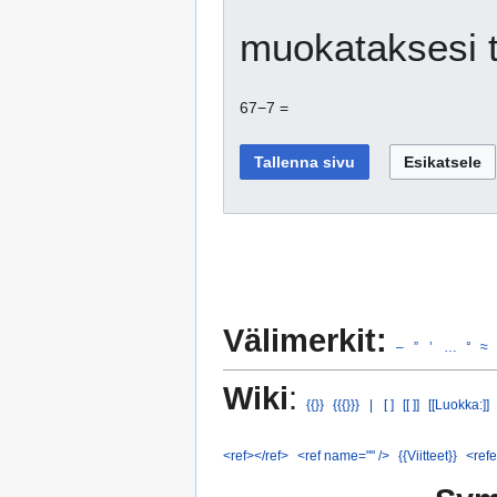
muokataksesi t
67−7 =
Välimerkit:
–
”
’
…
°
≈
Wiki
:
{{}}
{{{}}}
|
[ ]
[[ ]]
[[Luokka:]]
<ref></ref>
<ref name="" />
{{Viitteet}}
<refe