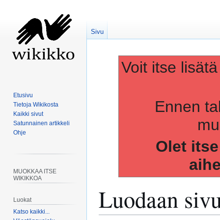
Sivu
Voit itse lisät
Etusivu
Ennen ta
Tietoja Wikikosta
Kaikki sivut
muo
Satunnainen artikkeli
Ohje
Olet its
aih
MUOKKAA ITSE
WIKIKKOA
Luodaan siv
Luokat
Katso kaikki...