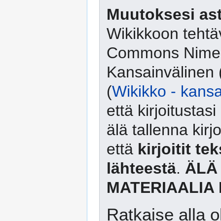
Muutoksesi ast
Wikikkoon tehtäv
Commons Nimeä
Kansainvälinen 
(
Wikikko - kansa
että kirjoitusta
älä tallenna kirj
että
kirjoitit te
lähteestä
.
ÄLÄ
MATERIAALIA 
Ratkaise alla o