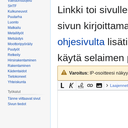
Väestönsuojelu
Siirry
Siirry
SHTF
Linkki toi sivull
navigaatioon
hakuun
Kulkuneuvot
Puutarha
sivun kirjoittam
Luonto
Matkailu
Metallityöt
ohjesivulta
lisät
Metsästys
Moottoripyöräily
Puutyöt
käytä selaimen
Retkeily
Hirsirakentaminen
Rakentaminen
Kädentaidot
Varoitus:
IP-osoitteesi näkyy 
Tietokoneet
Yhteiskunta
Laajennet
Työkalut
Tänne viittaavat sivut
Sivun tiedot