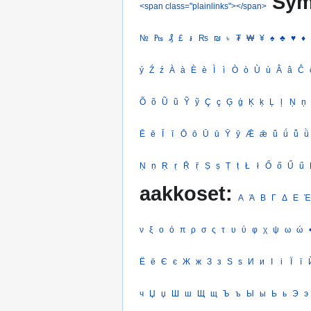
Sym
<span class="plainlinks"></span>
№
₧
₰
£
៛
₨
₪
৳
₮
₩
¥
♠
♣
♥
♦
ý
Ź
ź
À
à
È
è
Ì
ì
Ò
ò
Ù
ù
Â
â
Ĉ
Õ
õ
Ũ
ũ
Ỹ
ỹ
Ç
ç
Ģ
ģ
Ķ
ķ
Ļ
ļ
Ņ
ņ
Ē
ē
Ī
ī
Ō
ō
Ū
ū
Ȳ
ȳ
Ǣ
ǣ
ǖ
ǘ
ǚ
ǜ
Ṇ
ṇ
Ṛ
ṛ
Ṝ
ṝ
Ṣ
ṣ
Ṭ
ṭ
Ł
ł
Ő
ő
Ű
ű
aakkoset:
Α
Ά
Β
Γ
Δ
Ε
Έ
ν
ξ
ο
ό
π
ρ
σ
ς
τ
υ
ύ
φ
χ
ψ
ω
ώ
Ё
ё
Є
є
Ж
ж
З
з
Ѕ
ѕ
И
и
І
і
Ї
ї
ч
Џ
џ
Ш
ш
Щ
щ
Ъ
ъ
Ы
ы
Ь
ь
Э
э