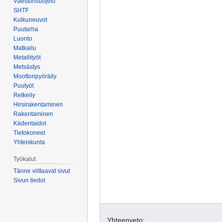
Väestönsuojelu
SHTF
Kulkuneuvot
Puutarha
Luonto
Matkailu
Metallityöt
Metsästys
Moottoripyöräily
Puutyöt
Retkeily
Hirsirakentaminen
Rakentaminen
Kädentaidot
Tietokoneet
Yhteiskunta
Työkalut
Tänne viittaavat sivut
Sivun tiedot
Yhteenveto: