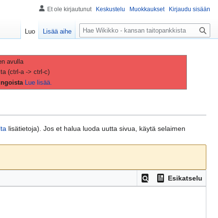
Et ole kirjautunut
Keskustelu
Muokkaukset
Kirjaudu sisään
H
Luo
Lisää aihe
a
k
u
en avulla
(ctrl-a -> ctrl-c)
ingoista
Lue lisää.
lta
lisätietoja). Jos et halua luoda uutta sivua, käytä selaimen
Esikatselu