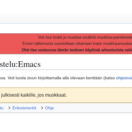
Voit itse lisätä ja muuttaa sisältöä
muokkaa
-painikkeid
Ennen tallennusta suositellaan ottamaan kopio muokkausruudusta 
Olet itse vastuussa tämän teoksen käytöstä aiheutuvista vah
stelu
:
Emacs
massa. Voit luoda sivun kirjoittamalla alla olevaan kenttään (katso
ohjesivu
julkisesti kaikille, jos muokkaat.
tu
Erikoismerkit
Ohje