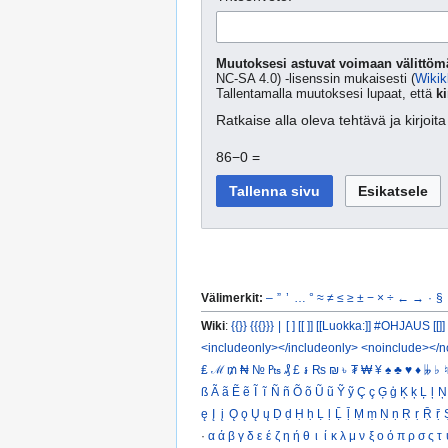
Muutoksesi astuvat voimaan välittömä
NC-SA 4.0) -lisenssin mukaisesti (
Wikik
Tallentamalla muutoksesi lupaat, että
ki
Ratkaise alla oleva tehtävä ja kirjoi
86−0 =
Välimerkit:
–
”
’
…
°
≈
≠
≤
≥
±
−
×
÷
←
→
·
§
Wiki
:
{{}}
{{{}}}
|
[ ]
[[ ]]
[[Luokka:]]
#OHJAUS [[]]
<includeonly></includeonly>
<noinclude></n
₤
ℳ
₥
₦
№
₧
₰
£
៛
₨
₪
৳
₮
₩
¥
♠
♣
♥
♦
𝄫
♭
♮
ß
Ã
ã
Ẽ
ẽ
Ĩ
ĩ
Ñ
ñ
Õ
õ
Ũ
ũ
Ỹ
ỹ
Ç
ç
Ģ
ģ
Ķ
ķ
Ļ
ļ
Ņ
ę
Į
į
Ǫ
ǫ
Ų
ų
Ḍ
ḍ
Ḥ
ḥ
Ḷ
ḷ
Ḹ
ḹ
Ṃ
ṃ
Ṇ
ṇ
Ṛ
ṛ
Ṝ
ṝ
·
α
ά
β
γ
δ
ε
έ
ζ
η
ή
θ
ι
ί
κ
λ
μ
ν
ξ
ο
ό
π
ρ
σ
ς
τ