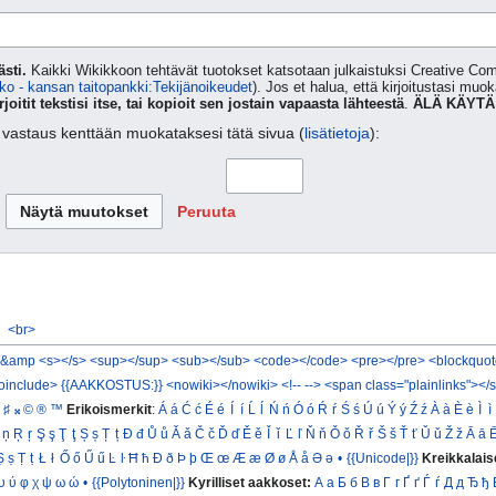
sti.
Kaikki Wikikkoon tehtävät tuotokset katsotaan julkaistuksi Creative 
ko - kansan taitopankki:Tekijänoikeudet
). Jos et halua, että kirjoitustasi muo
rjoitit tekstisi itse, tai kopioit sen jostain vapaasta lähteestä
.
ÄLÄ KÄYTÄ
ta vastaus kenttään muokataksesi tätä sivua (
lisätietoja
):
Peruuta
<br>
&amp
<s></s>
<sup></sup>
<sub></sub>
<code></code>
<pre></pre>
<blockquot
oinclude>
{{AAKKOSTUS:}}
<nowiki></nowiki>
<!-- -->
<span class="plainlinks"></
♯
𝄪
©
®
™
Erikoismerkit
:
Á
á
Ć
ć
É
é
Í
í
Ĺ
ĺ
Ń
ń
Ó
ó
Ŕ
ŕ
Ś
ś
Ú
ú
Ý
ý
Ź
ź
À
à
È
è
Ì
ì
ņ
Ŗ
ŗ
Ş
ş
Ţ
ţ
Ș
ș
Ț
ț
Đ
đ
Ů
ů
Ǎ
ǎ
Č
č
Ď
ď
Ě
ě
Ǐ
ǐ
Ľ
ľ
Ň
ň
Ǒ
ǒ
Ř
ř
Š
š
Ť
ť
Ǔ
ǔ
Ž
ž
Ā
ā
Ṣ
ṣ
Ṭ
ṭ
Ł
ł
Ő
ő
Ű
ű
Ŀ
ŀ
Ħ
ħ
Ð
ð
Þ
þ
Œ
œ
Æ
æ
Ø
ø
Å
å
Ə
ə
•
{{Unicode|}}
Kreikkalais
υ
ύ
φ
χ
ψ
ω
ώ
•
{{Polytoninen|}}
Kyrilliset aakkoset:
А
а
Б
б
В
в
Г
г
Ґ
ґ
Ѓ
ѓ
Д
д
Ђ
ђ