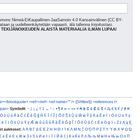
Commons Nimeä-EiKaupallinen-JaaSamoin 4.0 Kansainvälinen (CC BY-
kataan ja uudelleenkäytetään vapaasti, älä tallenna kirjoitustasi.
 TEKIJÄNOIKEUDEN ALAISTA MATERIAALIA ILMAN LUPAA!
e></blockquote>
<ref></ref>
<ref name="" />
{{Viitteet}}
<references />
span>
Symbolit
:
~
|
¡
¿
†
‡
↔
↑
↓
•
¶
#
∞
‹›
«»
¤
₳
฿
₵
¢
₡
₢
$
₫
₯
€
₠
₣
ƒ
₴
₭
Ò
ò
Ù
ù
Â
â
Ĉ
ĉ
Ê
ê
Ĝ
ĝ
Ĥ
ĥ
Î
î
Ĵ
ĵ
Ô
ô
Ŝ
ŝ
Û
û
Ŵ
ŵ
Ŷ
ŷ
Ä
ä
Ë
ë
Ï
ï
Ö
ö
Ü
ü
Ÿ
ÿ
Ē
ē
Ī
ī
Ō
ō
Ū
ū
Ȳ
ȳ
Ǣ
ǣ
ǖ
ǘ
ǚ
ǜ
Ă
ă
Ĕ
ĕ
Ğ
ğ
Ĭ
ĭ
Ŏ
ŏ
Ŭ
ŭ
Ċ
ċ
Ė
ė
Ġ
ġ
İ
ı
Ż
ż
Ą
ą
Ę
et aakkoset:
Α
Ά
Β
Γ
Δ
Ε
Έ
Ζ
Η
Ή
Θ
Ι
Ί
Κ
Λ
Μ
Ν
Ξ
Ο
Ό
Π
Ρ
Σ
Τ
Υ
Ύ
Φ
Χ
Ψ
Ω
Ώ
Е
е
Ё
ё
Є
є
Ж
ж
З
з
Ѕ
ѕ
И
и
І
і
Ї
ї
Й
й
Ј
ј
К
к
Ќ
ќ
Л
л
Љ
љ
М
м
Н
н
Њ
њ
О
о
П