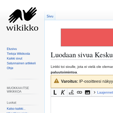
Sivu
Etusivu
Luodaan sivua
Kesku
Tietoja Wikikosta
Kaikki sivut
Satunnainen artikkeli
Siirry
Siirry
Linkki toi sivulle, jota ei vielä ole ole
Ohje
navigaatioon
hakuun
paluutoimintoa
.
Varoitus:
IP-osoitteesi näkyy 
MUOKKAA ITSE
WIKIKKOA
Laajennet
Luokat
Katso kaikki...