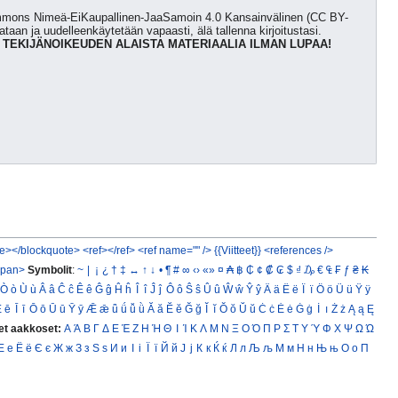
Commons Nimeä-EiKaupallinen-JaaSamoin 4.0 Kansainvälinen (CC BY-
kataan ja uudelleenkäytetään vapaasti, älä tallenna kirjoitustasi.
 TEKIJÄNOIKEUDEN ALAISTA MATERIAALIA ILMAN LUPAA!
e></blockquote>
<ref></ref>
<ref name="" />
{{Viitteet}}
<references />
span>
Symbolit
:
~
|
¡
¿
†
‡
↔
↑
↓
•
¶
#
∞
‹›
«»
¤
₳
฿
₵
¢
₡
₢
$
₫
₯
€
₠
₣
ƒ
₴
₭
Ò
ò
Ù
ù
Â
â
Ĉ
ĉ
Ê
ê
Ĝ
ĝ
Ĥ
ĥ
Î
î
Ĵ
ĵ
Ô
ô
Ŝ
ŝ
Û
û
Ŵ
ŵ
Ŷ
ŷ
Ä
ä
Ë
ë
Ï
ï
Ö
ö
Ü
ü
Ÿ
ÿ
Ē
ē
Ī
ī
Ō
ō
Ū
ū
Ȳ
ȳ
Ǣ
ǣ
ǖ
ǘ
ǚ
ǜ
Ă
ă
Ĕ
ĕ
Ğ
ğ
Ĭ
ĭ
Ŏ
ŏ
Ŭ
ŭ
Ċ
ċ
Ė
ė
Ġ
ġ
İ
ı
Ż
ż
Ą
ą
Ę
et aakkoset:
Α
Ά
Β
Γ
Δ
Ε
Έ
Ζ
Η
Ή
Θ
Ι
Ί
Κ
Λ
Μ
Ν
Ξ
Ο
Ό
Π
Ρ
Σ
Τ
Υ
Ύ
Φ
Χ
Ψ
Ω
Ώ
Е
е
Ё
ё
Є
є
Ж
ж
З
з
Ѕ
ѕ
И
и
І
і
Ї
ї
Й
й
Ј
ј
К
к
Ќ
ќ
Л
л
Љ
љ
М
м
Н
н
Њ
њ
О
о
П