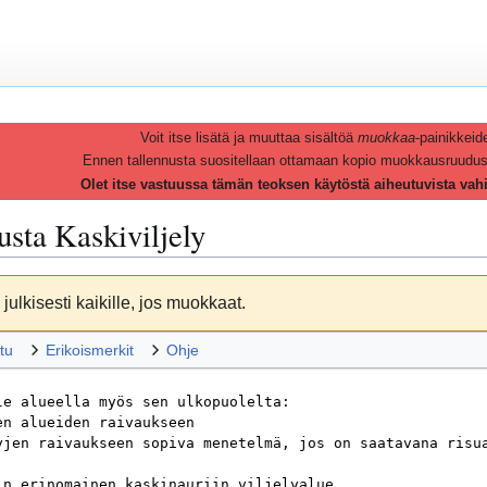
Voit itse lisätä ja muuttaa sisältöä
muokkaa
-painikkeid
Ennen tallennusta suositellaan ottamaan kopio muokkausruudusta 
Olet itse vastuussa tämän teoksen käytöstä aiheutuvista vah
vusta
Kaskiviljely
julkisesti kaikille, jos muokkaat.
tu
Erikoismerkit
Ohje