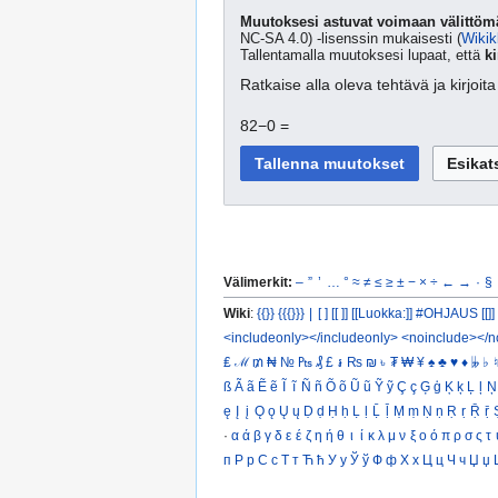
Muutoksesi astuvat voimaan välittömä
NC-SA 4.0) -lisenssin mukaisesti (
Wikik
Tallentamalla muutoksesi lupaat, että
ki
Ratkaise alla oleva tehtävä ja kirjoi
82−0 =
Välimerkit:
–
”
’
…
°
≈
≠
≤
≥
±
−
×
÷
←
→
·
§
Wiki
:
{{}}
{{{}}}
|
[ ]
[[ ]]
[[Luokka:]]
#OHJAUS [[]]
<includeonly></includeonly>
<noinclude></n
₤
ℳ
₥
₦
№
₧
₰
£
៛
₨
₪
৳
₮
₩
¥
♠
♣
♥
♦
𝄫
♭
♮
ß
Ã
ã
Ẽ
ẽ
Ĩ
ĩ
Ñ
ñ
Õ
õ
Ũ
ũ
Ỹ
ỹ
Ç
ç
Ģ
ģ
Ķ
ķ
Ļ
ļ
Ņ
ę
Į
į
Ǫ
ǫ
Ų
ų
Ḍ
ḍ
Ḥ
ḥ
Ḷ
ḷ
Ḹ
ḹ
Ṃ
ṃ
Ṇ
ṇ
Ṛ
ṛ
Ṝ
ṝ
·
α
ά
β
γ
δ
ε
έ
ζ
η
ή
θ
ι
ί
κ
λ
μ
ν
ξ
ο
ό
π
ρ
σ
ς
τ
п
Р
р
С
с
Т
т
Ћ
ћ
У
у
Ў
ў
Ф
ф
Х
х
Ц
ц
Ч
ч
Џ
џ