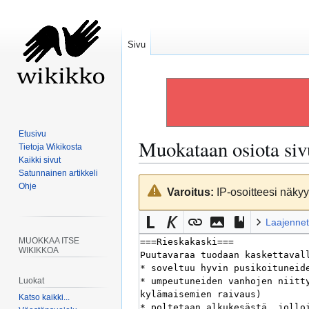
Sivu
Etusivu
Muokataan osiota si
Tietoja Wikikosta
Kaikki sivut
Satunnainen artikkeli
Siirry
Siirry
Ohje
Varoitus:
IP-osoitteesi näkyy 
navigaatioon
hakuun
Laajennet
MUOKKAA ITSE
WIKIKKOA
Luokat
Katso kaikki...