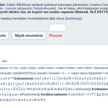
sti.
Kaikki Wikikkoon tehtävät tuotokset katsotaan julkaistuksi Creative 
ko - kansan taitopankki:Tekijänoikeudet
). Jos et halua, että kirjoitustasi muo
rjoitit tekstisi itse, tai kopioit sen jostain vapaasta lähteestä
.
ÄLÄ KÄYTÄ
ta vastaus kenttään muokataksesi tätä sivua (
lisätietoja
):
Peruuta
<br>
&amp
<s></s>
<sup></sup>
<sub></sub>
<code></code>
<pre></pre>
<blockquot
oinclude>
{{AAKKOSTUS:}}
<nowiki></nowiki>
<!-- -->
<span class="plainlinks"></
♯
𝄪
©
®
™
Erikoismerkit
:
Á
á
Ć
ć
É
é
Í
í
Ĺ
ĺ
Ń
ń
Ó
ó
Ŕ
ŕ
Ś
ś
Ú
ú
Ý
ý
Ź
ź
À
à
È
è
Ì
ì
ņ
Ŗ
ŗ
Ş
ş
Ţ
ţ
Ș
ș
Ț
ț
Đ
đ
Ů
ů
Ǎ
ǎ
Č
č
Ď
ď
Ě
ě
Ǐ
ǐ
Ľ
ľ
Ň
ň
Ǒ
ǒ
Ř
ř
Š
š
Ť
ť
Ǔ
ǔ
Ž
ž
Ā
ā
Ṣ
ṣ
Ṭ
ṭ
Ł
ł
Ő
ő
Ű
ű
Ŀ
ŀ
Ħ
ħ
Ð
ð
Þ
þ
Œ
œ
Æ
æ
Ø
ø
Å
å
Ə
ə
•
{{Unicode|}}
Kreikkalais
υ
ύ
φ
χ
ψ
ω
ώ
•
{{Polytoninen|}}
Kyrilliset aakkoset:
А
а
Б
б
В
в
Г
г
Ґ
ґ
Ѓ
ѓ
Д
д
Ђ
ђ
Ш
ш
Щ
щ
Ъ
ъ
Ы
ы
Ь
ь
Э
э
Ю
ю
Я
я