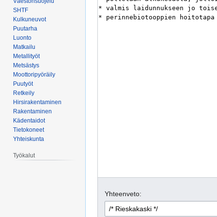
Väestönsuojelu
SHTF
Kulkuneuvot
Puutarha
Luonto
Matkailu
Metallityöt
Metsästys
Moottoripyöräily
Puutyöt
Retkeily
Hirsirakentaminen
Rakentaminen
Kädentaidot
Tietokoneet
Yhteiskunta
Työkalut
Yhteenveto: