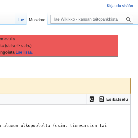
Kirjaudu sisään
H
Lue
Muokkaa
a
k
u
en avulla
(ctrl-a -> ctrl-c)
ingoista
Lue lisää.
Esikatselu