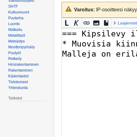
Väestönsuojelu
Siirry
Siirry
SHTF
Varoitus:
IP-osoitteesi näkyy 
navigaatioon
hakuun
Kulkuneuvot
Puutarha
Laajennet
Luonto
Matkailu
Metallityöt
Metsästys
Moottoripyöräily
Puutyöt
Retkeily
Hirsirakentaminen
Rakentaminen
Kädentaidot
Tietokoneet
Yhteiskunta
Työkalut