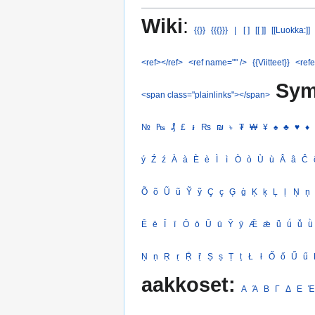
Wiki
:
{{}}
{{{}}}
|
[ ]
[[ ]]
[[Luokka:]]
<ref></ref>
<ref name="" />
{{Viitteet}}
<refe
Sym
<span class="plainlinks"></span>
№
₧
₰
£
៛
₨
₪
৳
₮
₩
¥
♠
♣
♥
♦
ý
Ź
ź
À
à
È
è
Ì
ì
Ò
ò
Ù
ù
Â
â
Ĉ
Õ
õ
Ũ
ũ
Ỹ
ỹ
Ç
ç
Ģ
ģ
Ķ
ķ
Ļ
ļ
Ņ
ņ
Ē
ē
Ī
ī
Ō
ō
Ū
ū
Ȳ
ȳ
Ǣ
ǣ
ǖ
ǘ
ǚ
ǜ
Ṇ
ṇ
Ṛ
ṛ
Ṝ
ṝ
Ṣ
ṣ
Ṭ
ṭ
Ł
ł
Ő
ő
Ű
ű
aakkoset:
Α
Ά
Β
Γ
Δ
Ε
Έ