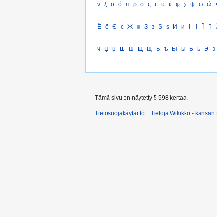
ν
ξ
ο
ό
π
ρ
σ
ς
τ
υ
ύ
φ
χ
ψ
ω
ώ
Ё
ё
Є
є
Ж
ж
З
з
Ѕ
ѕ
И
и
І
і
Ї
ї
ч
Џ
џ
Ш
ш
Щ
щ
Ъ
ъ
Ы
ы
Ь
ь
Э
э
Tämä sivu on näytetty 5 598 kertaa.
Tietosuojakäytäntö
Tietoja Wikikko - kansan 