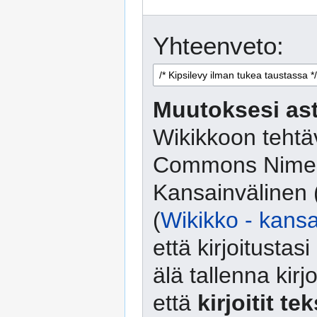
Yhteenveto:
Muutoksesi ast
Wikikkoon tehtäv
Commons Nimeä
Kansainvälinen 
(
Wikikko - kansa
että kirjoitusta
älä tallenna kirj
että
kirjoitit te