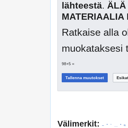
lähteestä
.
ÄLÄ
MATERIAALIA 
Ratkaise alla o
muokataksesi t
98+5 =
Välimerkit:
–
”
’
…
°
≈