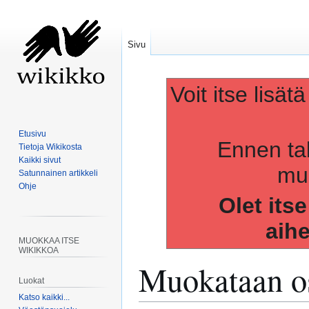
Sivu
Voit itse lisät
Etusivu
Ennen ta
Tietoja Wikikosta
Kaikki sivut
muo
Satunnainen artikkeli
Ohje
Olet its
aih
MUOKKAA ITSE
WIKIKKOA
Muokataan os
Luokat
Katso kaikki...