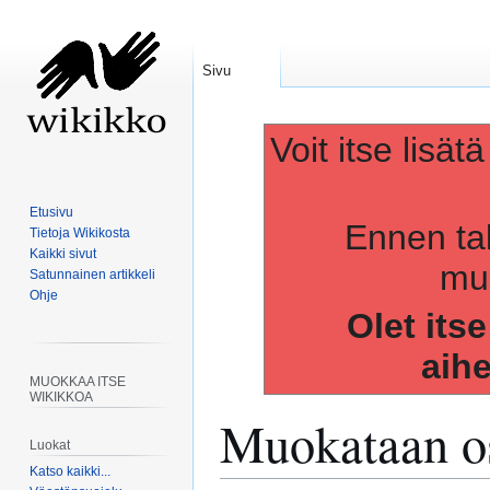
Sivu
Voit itse lisät
Etusivu
Ennen ta
Tietoja Wikikosta
Kaikki sivut
muo
Satunnainen artikkeli
Ohje
Olet its
aih
MUOKKAA ITSE
WIKIKKOA
Muokataan os
Luokat
Katso kaikki...