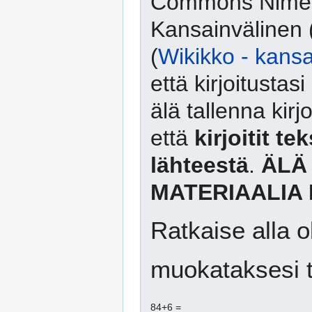
Commons Nimeä
Kansainvälinen 
(
Wikikko - kansa
että kirjoitusta
älä tallenna kirj
että
kirjoitit te
lähteestä
.
ÄLÄ
MATERIAALIA 
Ratkaise alla o
muokataksesi t
84+6 =