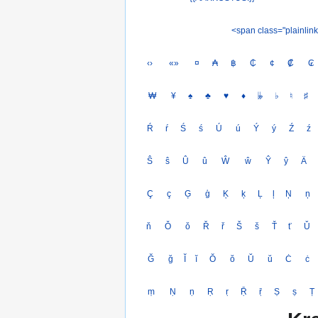
<span class="plainlin
‹›
«»
¤
₳
฿
₵
¢
₡
₢
₩
¥
♠
♣
♥
♦
𝄫
♭
♮
♯
Ŕ
ŕ
Ś
ś
Ú
ú
Ý
ý
Ź
ź
Ŝ
ŝ
Û
û
Ŵ
ŵ
Ŷ
ŷ
Ä
Ç
ç
Ģ
ģ
Ķ
ķ
Ļ
ļ
Ņ
ņ
ň
Ǒ
ǒ
Ř
ř
Š
š
Ť
ť
Ǔ
Ğ
ğ
Ĭ
ĭ
Ŏ
ŏ
Ŭ
ŭ
Ċ
ċ
ṃ
Ṇ
ṇ
Ṛ
ṛ
Ṝ
ṝ
Ṣ
ṣ
Ṭ