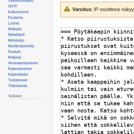
Väestönsuojelu
Siirry
Siirry
SHTF
Varoitus:
IP-osoitteesi näkyy 
navigaatioon
hakuun
Kulkuneuvot
Puutarha
Luonto
Matkailu
Metallityöt
Metsästys
Moottoripyöräily
Puutyöt
Retkeily
Hirsirakentaminen
Rakentaminen
Kädentaidot
Tietokoneet
Yhteiskunta
Työkalut