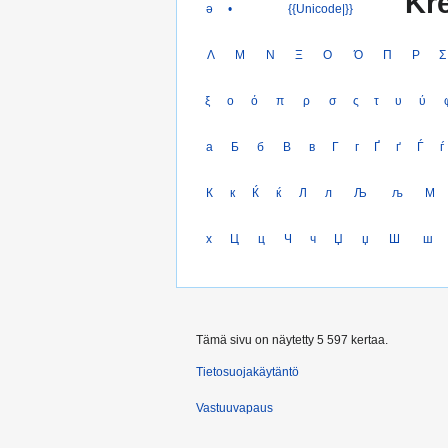
Kre
ə
•
{{Unicode|}}
Λ
Μ
Ν
Ξ
Ο
Ό
Π
Ρ
Σ
ξ
ο
ό
π
ρ
σ
ς
τ
υ
ύ
а
Б
б
В
в
Г
г
Ґ
ґ
Ѓ
ѓ
К
к
Ќ
ќ
Л
л
Љ
љ
М
х
Ц
ц
Ч
ч
Џ
џ
Ш
ш
Tämä sivu on näytetty 5 597 kertaa.
Tietosuojakäytäntö
Vastuuvapaus