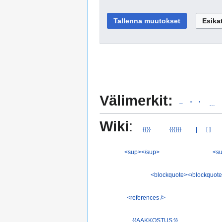
Välimerkit:
–
”
’
…
Wiki
:
{{}}
{{{}}}
|
[ ]
<sup></sup>
<su
<blockquote></blockquot
<references />
{{AAKKOSTUS:}}