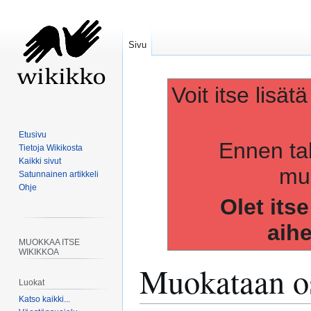
Sivu
Voit itse lisät
Etusivu
Ennen ta
Tietoja Wikikosta
Kaikki sivut
muo
Satunnainen artikkeli
Ohje
Olet its
aih
MUOKKAA ITSE
WIKIKKOA
Muokataan os
Luokat
Katso kaikki...