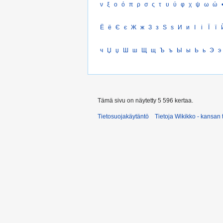
ν
ξ
ο
ό
π
ρ
σ
ς
τ
υ
ύ
φ
χ
ψ
ω
ώ
Ё
ё
Є
є
Ж
ж
З
з
Ѕ
ѕ
И
и
І
і
Ї
ї
ч
Џ
џ
Ш
ш
Щ
щ
Ъ
ъ
Ы
ы
Ь
ь
Э
э
Tämä sivu on näytetty 5 596 kertaa.
Tietosuojakäytäntö
Tietoja Wikikko - kansan 