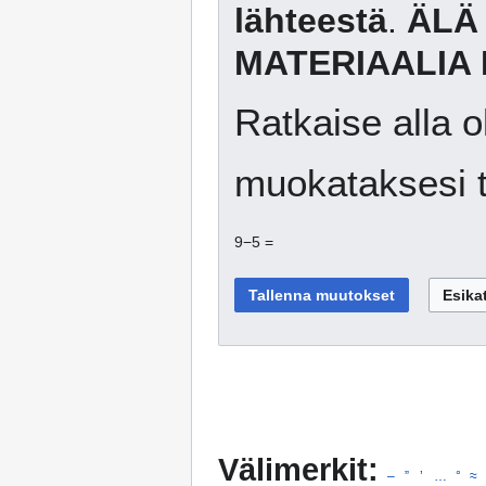
lähteestä
.
ÄLÄ
MATERIAALIA 
Ratkaise alla o
muokataksesi t
9−5 =
Välimerkit:
–
”
’
…
°
≈