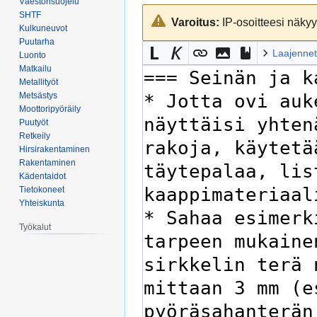
Väestönsuojelu
Siirry
Siirry
SHTF
Varoitus:
IP-osoitteesi näkyy 
navigaatioon
hakuun
Kulkuneuvot
Puutarha
Laajennet
Luonto
Matkailu
Metallityöt
Metsästys
Moottoripyöräily
Puutyöt
Retkeily
Hirsirakentaminen
Rakentaminen
Kädentaidot
Tietokoneet
Yhteiskunta
Työkalut