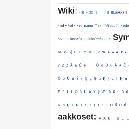
Wiki
:
{{}}
{{{}}}
|
[ ]
[[ ]]
[[Luokka:]]
<ref></ref>
<ref name="" />
{{Viitteet}}
<refe
Sym
<span class="plainlinks"></span>
№
₧
₰
£
៛
₨
₪
৳
₮
₩
¥
♠
♣
♥
♦
ý
Ź
ź
À
à
È
è
Ì
ì
Ò
ò
Ù
ù
Â
â
Ĉ
Õ
õ
Ũ
ũ
Ỹ
ỹ
Ç
ç
Ģ
ģ
Ķ
ķ
Ļ
ļ
Ņ
ņ
Ē
ē
Ī
ī
Ō
ō
Ū
ū
Ȳ
ȳ
Ǣ
ǣ
ǖ
ǘ
ǚ
ǜ
Ṇ
ṇ
Ṛ
ṛ
Ṝ
ṝ
Ṣ
ṣ
Ṭ
ṭ
Ł
ł
Ő
ő
Ű
ű
aakkoset:
Α
Ά
Β
Γ
Δ
Ε
Έ