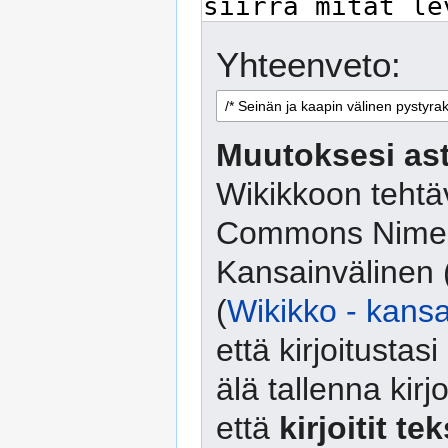
Yhteenveto:
Muutoksesi ast
Wikikkoon tehtäv
Commons Nimeä
Kansainvälinen 
(
Wikikko - kansa
että kirjoitusta
älä tallenna kirj
että
kirjoitit te