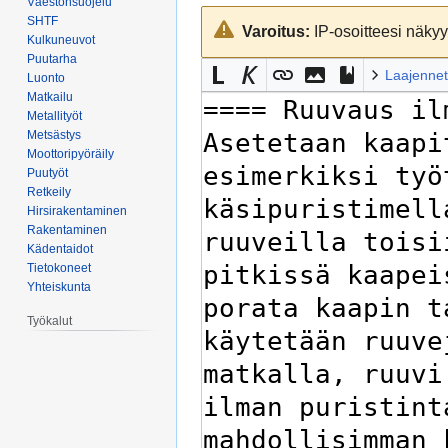
Väestönsuojelu
Siirry
Siirry
SHTF
Varoitus:
IP-osoitteesi näkyy 
navigaatioon
hakuun
Kulkuneuvot
Puutarha
Laajennet
Luonto
Matkailu
Metallityöt
Metsästys
Moottoripyöräily
Puutyöt
Retkeily
Hirsirakentaminen
Rakentaminen
Kädentaidot
Tietokoneet
Yhteiskunta
Työkalut