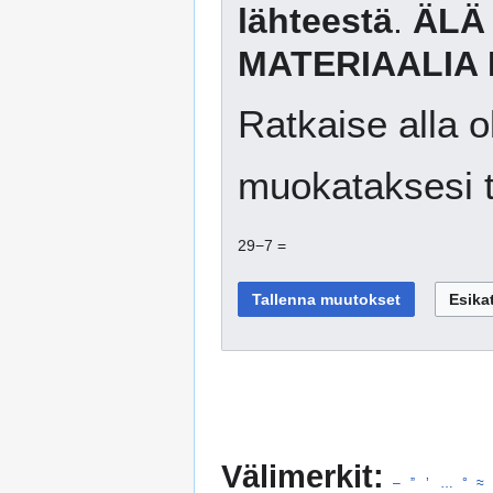
lähteestä
.
ÄLÄ
MATERIAALIA 
Ratkaise alla o
muokataksesi t
29−7 =
Välimerkit:
–
”
’
…
°
≈