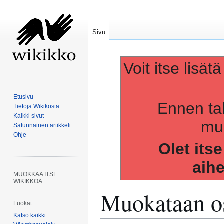
Sivu
Voit itse lisät
Etusivu
Ennen ta
Tietoja Wikikosta
Kaikki sivut
muo
Satunnainen artikkeli
Ohje
Olet its
aih
MUOKKAA ITSE
WIKIKKOA
Muokataan os
Luokat
Katso kaikki...