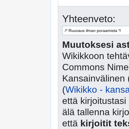
Yhteenveto:
Muutoksesi ast
Wikikkoon tehtäv
Commons Nimeä
Kansainvälinen 
(
Wikikko - kansa
että kirjoitusta
älä tallenna kirj
että
kirjoitit te