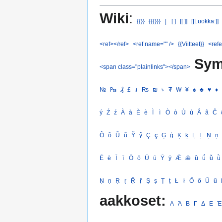
Wiki
:
{{}}
{{{}}}
|
[ ]
[[ ]]
[[Luokka:]]
<ref></ref>
<ref name="" />
{{Viitteet}}
<refe
Sym
<span class="plainlinks"></span>
№
₧
₰
£
៛
₨
₪
৳
₮
₩
¥
♠
♣
♥
♦
ý
Ź
ź
À
à
È
è
Ì
ì
Ò
ò
Ù
ù
Â
â
Ĉ
Õ
õ
Ũ
ũ
Ỹ
ỹ
Ç
ç
Ģ
ģ
Ķ
ķ
Ļ
ļ
Ņ
ņ
Ē
ē
Ī
ī
Ō
ō
Ū
ū
Ȳ
ȳ
Ǣ
ǣ
ǖ
ǘ
ǚ
ǜ
Ṇ
ṇ
Ṛ
ṛ
Ṝ
ṝ
Ṣ
ṣ
Ṭ
ṭ
Ł
ł
Ő
ő
Ű
ű
aakkoset:
Α
Ά
Β
Γ
Δ
Ε
Έ