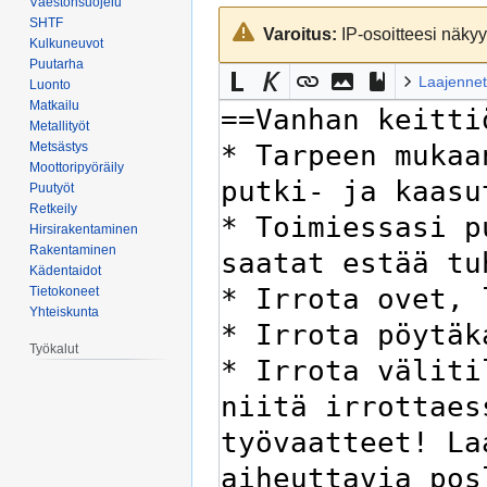
Väestönsuojelu
Siirry
Siirry
SHTF
Varoitus:
IP-osoitteesi näkyy 
navigaatioon
hakuun
Kulkuneuvot
Puutarha
Laajennet
Luonto
Matkailu
Metallityöt
Metsästys
Moottoripyöräily
Puutyöt
Retkeily
Hirsirakentaminen
Rakentaminen
Kädentaidot
Tietokoneet
Yhteiskunta
Työkalut