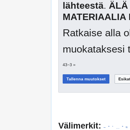
lähteestä
.
ÄLÄ
MATERIAALIA 
Ratkaise alla o
muokataksesi t
43−3 =
Välimerkit:
–
”
’
…
°
≈