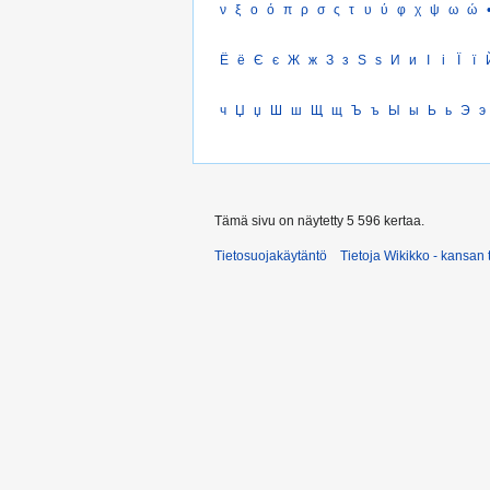
ν
ξ
ο
ό
π
ρ
σ
ς
τ
υ
ύ
φ
χ
ψ
ω
ώ
Ё
ё
Є
є
Ж
ж
З
з
Ѕ
ѕ
И
и
І
і
Ї
ї
ч
Џ
џ
Ш
ш
Щ
щ
Ъ
ъ
Ы
ы
Ь
ь
Э
э
Tämä sivu on näytetty 5 596 kertaa.
Tietosuojakäytäntö
Tietoja Wikikko - kansan 