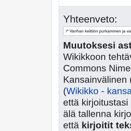
Yhteenveto:
Muutoksesi ast
Wikikkoon tehtäv
Commons Nimeä
Kansainvälinen 
(
Wikikko - kansa
että kirjoitusta
älä tallenna kirj
että
kirjoitit te