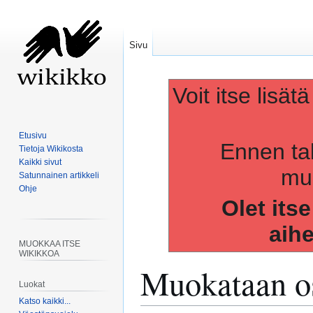
Sivu
Voit itse lisät
Etusivu
Ennen ta
Tietoja Wikikosta
Kaikki sivut
muo
Satunnainen artikkeli
Ohje
Olet its
aih
MUOKKAA ITSE
WIKIKKOA
Muokataan os
Luokat
Katso kaikki...