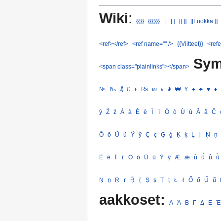
Wiki
:
{{}}
{{{}}}
|
[ ]
[[ ]]
[[Luokka:]]
<ref></ref>
<ref name="" />
{{Viitteet}}
<refe
Sym
<span class="plainlinks"></span>
№
₧
₰
£
៛
₨
₪
৳
₮
₩
¥
♠
♣
♥
♦
ý
Ź
ź
À
à
È
è
Ì
ì
Ò
ò
Ù
ù
Â
â
Ĉ
Õ
õ
Ũ
ũ
Ỹ
ỹ
Ç
ç
Ģ
ģ
Ķ
ķ
Ļ
ļ
Ņ
ņ
Ē
ē
Ī
ī
Ō
ō
Ū
ū
Ȳ
ȳ
Ǣ
ǣ
ǖ
ǘ
ǚ
ǜ
Ṇ
ṇ
Ṛ
ṛ
Ṝ
ṝ
Ṣ
ṣ
Ṭ
ṭ
Ł
ł
Ő
ő
Ű
ű
aakkoset:
Α
Ά
Β
Γ
Δ
Ε
Έ