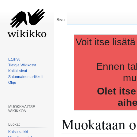
Sivu
Voit itse lisät
Etusivu
Ennen ta
Tietoja Wikikosta
Kaikki sivut
muo
Satunnainen artikkeli
Ohje
Olet its
aih
MUOKKAA ITSE
WIKIKKOA
Muokataan os
Luokat
Katso kaikki...