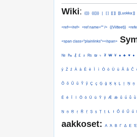
Wiki
:
{{}}
{{{}}}
|
[ ]
[[ ]]
[[Luokka:]]
<ref></ref>
<ref name="" />
{{Viitteet}}
<refe
Sym
<span class="plainlinks"></span>
№
₧
₰
£
៛
₨
₪
৳
₮
₩
¥
♠
♣
♥
♦
ý
Ź
ź
À
à
È
è
Ì
ì
Ò
ò
Ù
ù
Â
â
Ĉ
Õ
õ
Ũ
ũ
Ỹ
ỹ
Ç
ç
Ģ
ģ
Ķ
ķ
Ļ
ļ
Ņ
ņ
Ē
ē
Ī
ī
Ō
ō
Ū
ū
Ȳ
ȳ
Ǣ
ǣ
ǖ
ǘ
ǚ
ǜ
Ṇ
ṇ
Ṛ
ṛ
Ṝ
ṝ
Ṣ
ṣ
Ṭ
ṭ
Ł
ł
Ő
ő
Ű
ű
aakkoset:
Α
Ά
Β
Γ
Δ
Ε
Έ