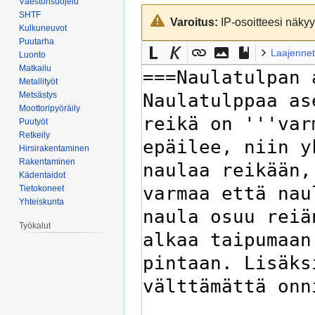
Väestönsuojelu
Siirry
Siirry
SHTF
Varoitus:
IP-osoitteesi näkyy 
navigaatioon
hakuun
Kulkuneuvot
Puutarha
Laajennet
Luonto
Matkailu
Metallityöt
Metsästys
Moottoripyöräily
Puutyöt
Retkeily
Hirsirakentaminen
Rakentaminen
Kädentaidot
Tietokoneet
Yhteiskunta
Työkalut