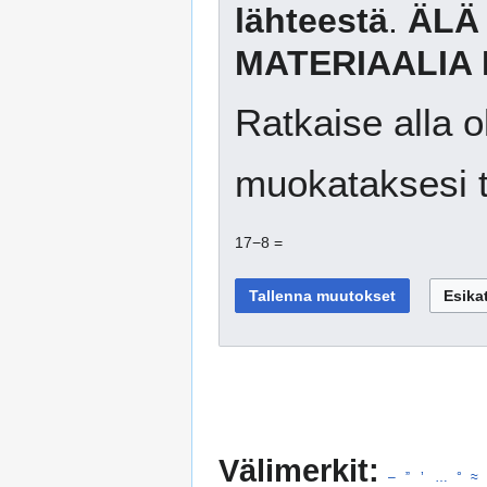
lähteestä
.
ÄLÄ
MATERIAALIA 
Ratkaise alla o
muokataksesi t
17−8 =
Välimerkit:
–
”
’
…
°
≈