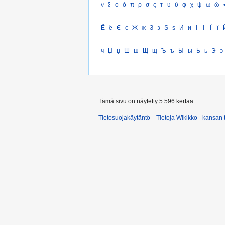
ν
ξ
ο
ό
π
ρ
σ
ς
τ
υ
ύ
φ
χ
ψ
ω
ώ
Ё
ё
Є
є
Ж
ж
З
з
Ѕ
ѕ
И
и
І
і
Ї
ї
ч
Џ
џ
Ш
ш
Щ
щ
Ъ
ъ
Ы
ы
Ь
ь
Э
э
Tämä sivu on näytetty 5 596 kertaa.
Tietosuojakäytäntö
Tietoja Wikikko - kansan 