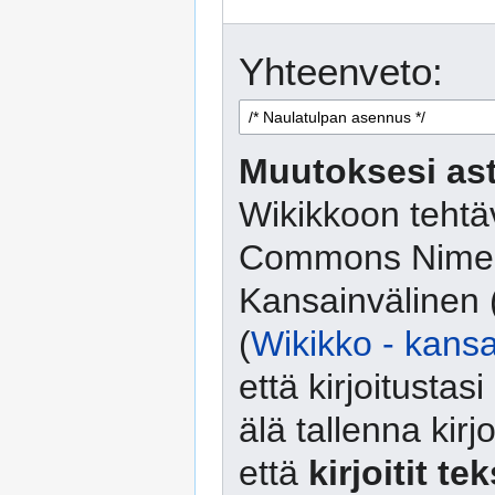
Yhteenveto:
Muutoksesi ast
Wikikkoon tehtäv
Commons Nimeä
Kansainvälinen 
(
Wikikko - kansa
että kirjoitusta
älä tallenna kirj
että
kirjoitit te