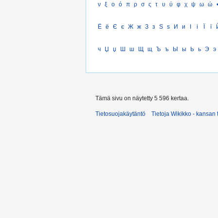
ν
ξ
ο
ό
π
ρ
σ
ς
τ
υ
ύ
φ
χ
ψ
ω
ώ
Ё
ё
Є
є
Ж
ж
З
з
Ѕ
ѕ
И
и
І
і
Ї
ї
ч
Џ
џ
Ш
ш
Щ
щ
Ъ
ъ
Ы
ы
Ь
ь
Э
э
Tämä sivu on näytetty 5 596 kertaa.
Tietosuojakäytäntö
Tietoja Wikikko - kansan 