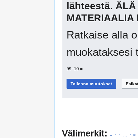
lähteestä
.
ÄLÄ
MATERIAALIA 
Ratkaise alla o
muokataksesi t
99−10 =
Välimerkit:
–
”
’
…
°
≈