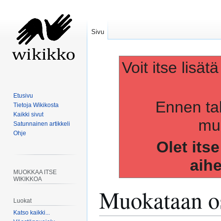
Sivu
Voit itse lisät
Etusivu
Ennen ta
Tietoja Wikikosta
Kaikki sivut
muo
Satunnainen artikkeli
Ohje
Olet its
aih
MUOKKAA ITSE
WIKIKKOA
Muokataan os
Luokat
Katso kaikki...