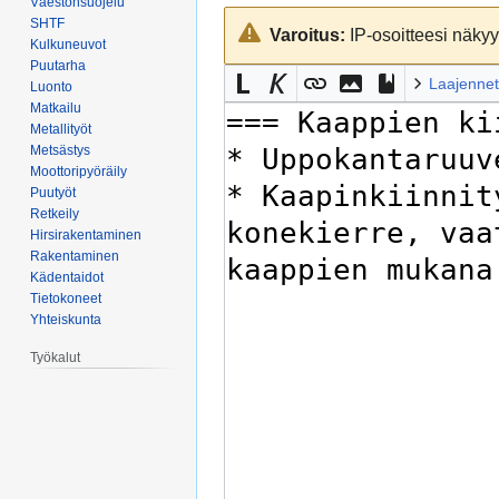
Väestönsuojelu
Siirry
Siirry
SHTF
Varoitus:
IP-osoitteesi näkyy 
navigaatioon
hakuun
Kulkuneuvot
Puutarha
Laajennet
Luonto
Matkailu
Metallityöt
Metsästys
Moottoripyöräily
Puutyöt
Retkeily
Hirsirakentaminen
Rakentaminen
Kädentaidot
Tietokoneet
Yhteiskunta
Työkalut