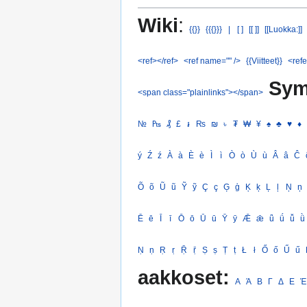
Wiki
:
{{}}
{{{}}}
|
[ ]
[[ ]]
[[Luokka:]]
<ref></ref>
<ref name="" />
{{Viitteet}}
<refe
Sym
<span class="plainlinks"></span>
№
₧
₰
£
៛
₨
₪
৳
₮
₩
¥
♠
♣
♥
♦
ý
Ź
ź
À
à
È
è
Ì
ì
Ò
ò
Ù
ù
Â
â
Ĉ
Õ
õ
Ũ
ũ
Ỹ
ỹ
Ç
ç
Ģ
ģ
Ķ
ķ
Ļ
ļ
Ņ
ņ
Ē
ē
Ī
ī
Ō
ō
Ū
ū
Ȳ
ȳ
Ǣ
ǣ
ǖ
ǘ
ǚ
ǜ
Ṇ
ṇ
Ṛ
ṛ
Ṝ
ṝ
Ṣ
ṣ
Ṭ
ṭ
Ł
ł
Ő
ő
Ű
ű
aakkoset:
Α
Ά
Β
Γ
Δ
Ε
Έ