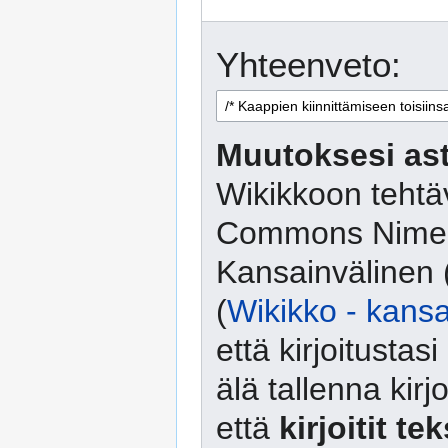
Yhteenveto:
Muutoksesi ast
Wikikkoon tehtäv
Commons Nimeä
Kansainvälinen 
(
Wikikko - kansa
että kirjoitusta
älä tallenna kirj
että
kirjoitit te