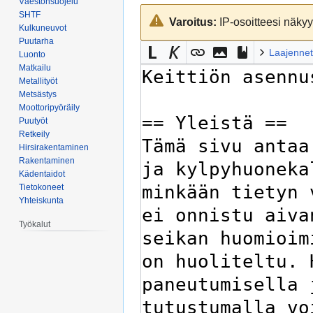
Väestönsuojelu
Siirry
Siirry
SHTF
Varoitus:
IP-osoitteesi näkyy 
navigaatioon
hakuun
Kulkuneuvot
Puutarha
Laajennet
Luonto
Matkailu
Metallityöt
Metsästys
Moottoripyöräily
Puutyöt
Retkeily
Hirsirakentaminen
Rakentaminen
Kädentaidot
Tietokoneet
Yhteiskunta
Työkalut