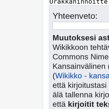
Yhteenveto:
Muutoksesi ast
Wikikkoon tehtäv
Commons Nimeä
Kansainvälinen 
(
Wikikko - kansa
että kirjoitusta
älä tallenna kirj
että
kirjoitit te