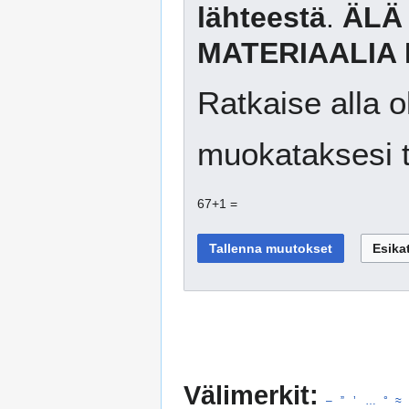
lähteestä
.
ÄLÄ
MATERIAALIA 
Ratkaise alla o
muokataksesi t
67+1 =
Välimerkit:
–
”
’
…
°
≈