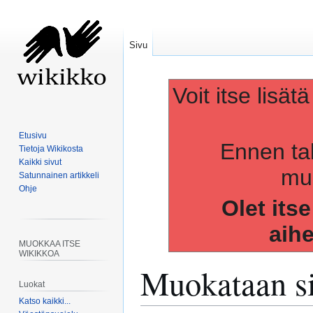
Sivu
Voit itse lisät
Etusivu
Ennen ta
Tietoja Wikikosta
Kaikki sivut
muo
Satunnainen artikkeli
Ohje
Olet its
aih
MUOKKAA ITSE
WIKIKKOA
Muokataan s
Luokat
Katso kaikki...