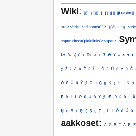
Wiki
:
{{}}
{{{}}}
|
[ ]
[[ ]]
[[Luokka:]]
<ref></ref>
<ref name="" />
{{Viitteet}}
<refe
Sym
<span class="plainlinks"></span>
№
₧
₰
£
៛
₨
₪
৳
₮
₩
¥
♠
♣
♥
♦
ý
Ź
ź
À
à
È
è
Ì
ì
Ò
ò
Ù
ù
Â
â
Ĉ
Õ
õ
Ũ
ũ
Ỹ
ỹ
Ç
ç
Ģ
ģ
Ķ
ķ
Ļ
ļ
Ņ
ņ
Ē
ē
Ī
ī
Ō
ō
Ū
ū
Ȳ
ȳ
Ǣ
ǣ
ǖ
ǘ
ǚ
ǜ
Ṇ
ṇ
Ṛ
ṛ
Ṝ
ṝ
Ṣ
ṣ
Ṭ
ṭ
Ł
ł
Ő
ő
Ű
ű
aakkoset:
Α
Ά
Β
Γ
Δ
Ε
Έ