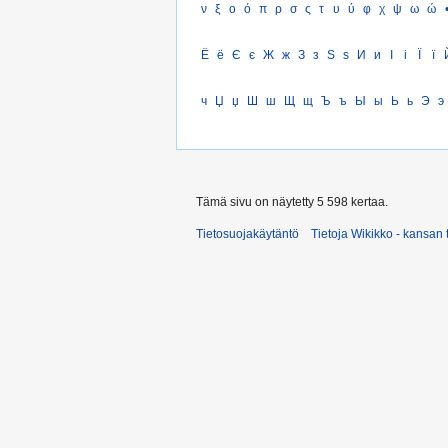
ν
ξ
ο
ό
π
ρ
σ
ς
τ
υ
ύ
φ
χ
ψ
ω
ώ
Ё
ё
Є
є
Ж
ж
З
з
Ѕ
ѕ
И
и
І
і
Ї
ї
ч
Џ
џ
Ш
ш
Щ
щ
Ъ
ъ
Ы
ы
Ь
ь
Э
э
Tämä sivu on näytetty 5 598 kertaa.
Tietosuojakäytäntö
Tietoja Wikikko - kansan 