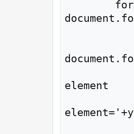
        for (y = 0; y < 
document.fo
            // define element ty
            type 
document.fo
            // alert before erasing f
element

            //alert('form='+x
element='+y
            // switch on element t