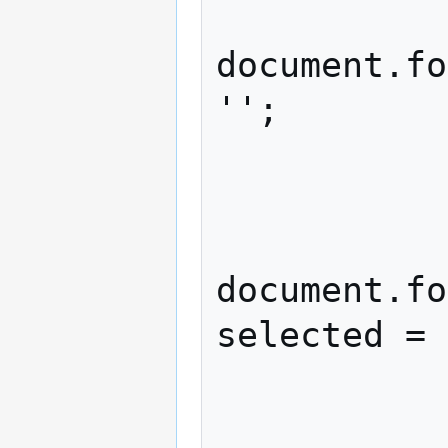
document.fo
'';

               
            case 'select-one
document.fo
selected = 
               
            case 'select-multiple