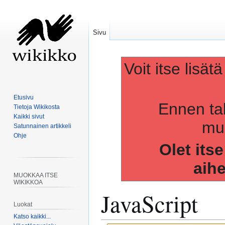
Sivu
Voit itse lisät
Etusivu
Ennen ta
Tietoja Wikikosta
Kaikki sivut
muo
Satunnainen artikkeli
Ohje
Olet its
aih
MUOKKAA ITSE
WIKIKKOA
JavaScript
Luokat
Katso kaikki...