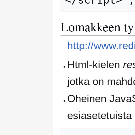
Lomakkeen ty
http://www.red
Html-kielen
re
jotka on mahdol
Oheinen JavaS
esiasetetuista 