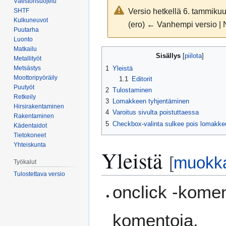
Väestönsuojelu
Versio hetkellä 6. tammikuu
SHTF
Kulkuneuvot
(ero) ← Vanhempi versio | 
Puutarha
Luonto
Matkailu
Siirry
Siirry
Sisällys
Metallityöt
navigaatioon
hakuun
1
Yleistä
Metsästys
Moottoripyöräily
1.1
Editorit
Puutyöt
2
Tulostaminen
Retkeily
3
Lomakkeen tyhjentäminen
Hirsirakentaminen
4
Varoitus sivulta poistuttaessa
Rakentaminen
5
Checkbox-valinta sulkee pois lomakke
Kädentaidot
Tietokoneet
Yhteiskunta
Yleistä
[
muokk
Työkalut
Tulostettava versio
onclick -komen
komentoja.