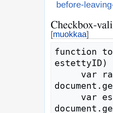
before-leavin
Checkbox-vali
[
muokkaa
]
function to
estettyID) 
     var radiopainike = 
document.ge
     var estetty = 
document.ge