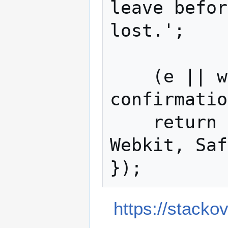
leave befor
lost.';

    (e || window.event).returnValue = 
confirmatio
    return confirmationMessage; //Gecko + 
Webkit, Saf
https://stack