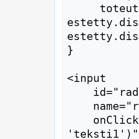
     toteuta = radiopainike.checked ? 
estetty.dis
estetty.dis
}

<input

    id="radiopainike1"

    name="radiopainike1"

    onClick="toggle('radiopainike1', 
'teksti1')"
