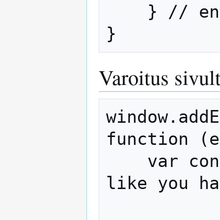
    } // end for x

Varoitus sivul
window.addE
function (e
    var confirmationMessage = 'It looks 
like you ha
              