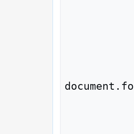
            switch (type)
            case 'text'
            case 'textarea
            case 'password
            //case "hidden
document.fo
               
            case 'radio
            case 'checkbox