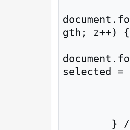
                for (z
document.fo
gth; z++) {

document.fo
selected = 
            
               
            } // end swit
        } // end for y
