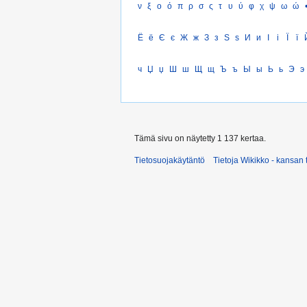
ν
ξ
ο
ό
π
ρ
σ
ς
τ
υ
ύ
φ
χ
ψ
ω
ώ
Ё
ё
Є
є
Ж
ж
З
з
Ѕ
ѕ
И
и
І
і
Ї
ї
ч
Џ
џ
Ш
ш
Щ
щ
Ъ
ъ
Ы
ы
Ь
ь
Э
э
Tämä sivu on näytetty 1 137 kertaa.
Tietosuojakäytäntö
Tietoja Wikikko - kansan 