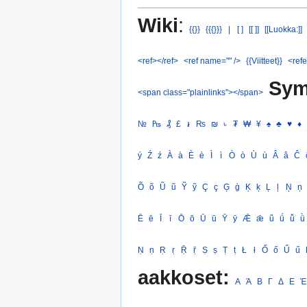
Wiki
:
{{}}
{{{}}}
|
[ ]
[[ ]]
[[Luokka:]]
<ref></ref>
<ref name="" />
{{Viitteet}}
<refe
Sym
<span class="plainlinks"></span>
№
₧
₰
£
៛
₨
₪
৳
₮
₩
¥
♠
♣
♥
♦
ý
Ź
ź
À
à
È
è
Ì
ì
Ò
ò
Ù
ù
Â
â
Ĉ
Õ
õ
Ũ
ũ
Ỹ
ỹ
Ç
ç
Ģ
ģ
Ķ
ķ
Ļ
ļ
Ņ
ņ
Ē
ē
Ī
ī
Ō
ō
Ū
ū
Ȳ
ȳ
Ǣ
ǣ
ǖ
ǘ
ǚ
ǜ
Ṇ
ṇ
Ṛ
ṛ
Ṝ
ṝ
Ṣ
ṣ
Ṭ
ṭ
Ł
ł
Ő
ő
Ű
ű
aakkoset:
Α
Ά
Β
Γ
Δ
Ε
Έ