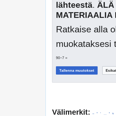
lähteestä
.
ÄLÄ
MATERIAALIA 
Ratkaise alla o
muokataksesi t
90−7 =
Välimerkit:
–
”
’
…
°
≈