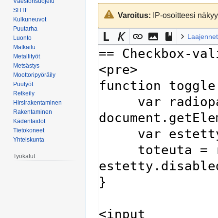
Väestönsuojelu
Siirry
Siirry
SHTF
Varoitus:
IP-osoitteesi näkyy 
navigaatioon
hakuun
Kulkuneuvot
Puutarha
Laajennet
Luonto
Matkailu
Metallityöt
Metsästys
Moottoripyöräily
Puutyöt
Retkeily
Hirsirakentaminen
Rakentaminen
Kädentaidot
Tietokoneet
Yhteiskunta
Työkalut