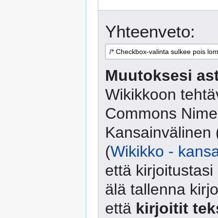
Yhteenveto:
Muutoksesi ast
Wikikkoon tehtäv
Commons Nimeä
Kansainvälinen 
(
Wikikko - kansa
että kirjoitusta
älä tallenna kirj
että
kirjoitit te