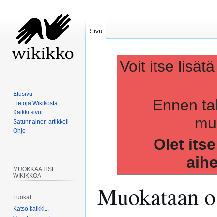
Sivu
Voit itse lisät
Etusivu
Ennen ta
Tietoja Wikikosta
Kaikki sivut
muo
Satunnainen artikkeli
Ohje
Olet its
aih
MUOKKAA ITSE
WIKIKKOA
Muokataan os
Luokat
Katso kaikki...