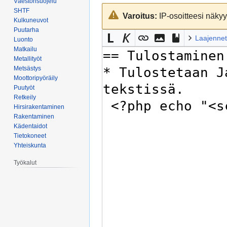
Väestönsuojelu
Siirry
Siirry
SHTF
Varoitus:
IP-osoitteesi näkyy 
navigaatioon
hakuun
Kulkuneuvot
Puutarha
Laajennet
Luonto
Matkailu
Metallityöt
Metsästys
Moottoripyöräily
Puutyöt
Retkeily
Hirsirakentaminen
Rakentaminen
Kädentaidot
Tietokoneet
Yhteiskunta
Työkalut