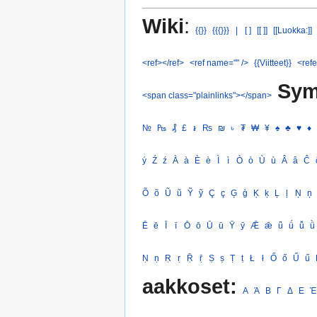
Wiki
:
{{}}
{{{}}}
|
[ ]
[[ ]]
[[Luokka:]]
<ref></ref>
<ref name="" />
{{Viitteet}}
<refe
Sym
<span class="plainlinks"></span>
№
₧
₰
£
៛
₨
₪
৳
₮
₩
¥
♠
♣
♥
♦
ý
Ź
ź
À
à
È
è
Ì
ì
Ò
ò
Ù
ù
Â
â
Ĉ
Õ
õ
Ũ
ũ
Ỹ
ỹ
Ç
ç
Ģ
ģ
Ķ
ķ
Ļ
ļ
Ņ
ņ
Ē
ē
Ī
ī
Ō
ō
Ū
ū
Ȳ
ȳ
Ǣ
ǣ
ǖ
ǘ
ǚ
ǜ
Ṇ
ṇ
Ṛ
ṛ
Ṝ
ṝ
Ṣ
ṣ
Ṭ
ṭ
Ł
ł
Ő
ő
Ű
ű
aakkoset:
Α
Ά
Β
Γ
Δ
Ε
Έ