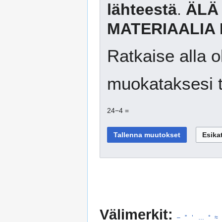
lähteestä
.
ÄLÄ
MATERIAALIA 
Ratkaise alla o
muokataksesi t
24−4 =
Välimerkit:
–
”
’
…
°
≈