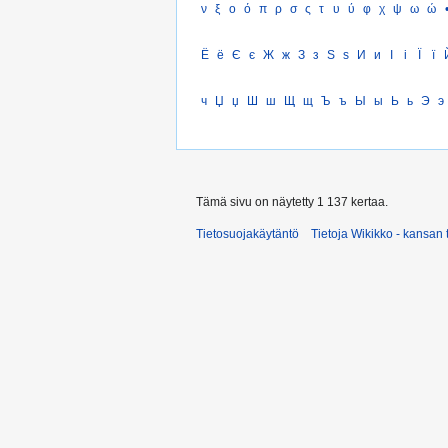
ν
ξ
ο
ό
π
ρ
σ
ς
τ
υ
ύ
φ
χ
ψ
ω
ώ
Ё
ё
Є
є
Ж
ж
З
з
Ѕ
ѕ
И
и
І
і
Ї
ї
ч
Џ
џ
Ш
ш
Щ
щ
Ъ
ъ
Ы
ы
Ь
ь
Э
э
Tämä sivu on näytetty 1 137 kertaa.
Tietosuojakäytäntö
Tietoja Wikikko - kansan 