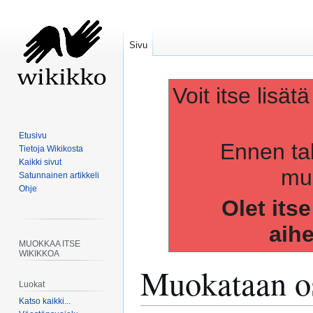
Sivu
Voit itse lisät
Etusivu
Ennen ta
Tietoja Wikikosta
Kaikki sivut
muo
Satunnainen artikkeli
Ohje
Olet its
aih
MUOKKAA ITSE
WIKIKKOA
Muokataan os
Luokat
Katso kaikki...