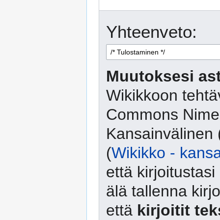
Yhteenveto:
Muutoksesi ast
Wikikkoon tehtäv
Commons Nimeä
Kansainvälinen 
(
Wikikko - kansa
että kirjoitusta
älä tallenna kirj
että
kirjoitit te