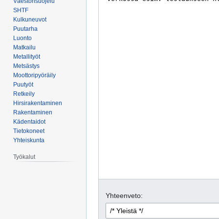
Väestönsuojelu
SHTF
Kulkuneuvot
Puutarha
Luonto
Matkailu
Metallityöt
Metsästys
Moottoripyöräily
Puutyöt
Retkeily
Hirsirakentaminen
Rakentaminen
Kädentaidot
Tietokoneet
Yhteiskunta
Työkalut
Yhteenveto: