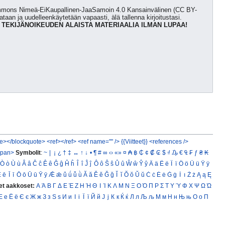
Commons Nimeä-EiKaupallinen-JaaSamoin 4.0 Kansainvälinen (CC BY-
kataan ja uudelleenkäytetään vapaasti, älä tallenna kirjoitustasi.
 TEKIJÄNOIKEUDEN ALAISTA MATERIAALIA ILMAN LUPAA!
e></blockquote>
<ref></ref>
<ref name="" />
{{Viitteet}}
<references />
span>
Symbolit
:
~
|
¡
¿
†
‡
↔
↑
↓
•
¶
#
∞
‹›
«»
¤
₳
฿
₵
¢
₡
₢
$
₫
₯
€
₠
₣
ƒ
₴
₭
Ò
ò
Ù
ù
Â
â
Ĉ
ĉ
Ê
ê
Ĝ
ĝ
Ĥ
ĥ
Î
î
Ĵ
ĵ
Ô
ô
Ŝ
ŝ
Û
û
Ŵ
ŵ
Ŷ
ŷ
Ä
ä
Ë
ë
Ï
ï
Ö
ö
Ü
ü
Ÿ
ÿ
Ē
ē
Ī
ī
Ō
ō
Ū
ū
Ȳ
ȳ
Ǣ
ǣ
ǖ
ǘ
ǚ
ǜ
Ă
ă
Ĕ
ĕ
Ğ
ğ
Ĭ
ĭ
Ŏ
ŏ
Ŭ
ŭ
Ċ
ċ
Ė
ė
Ġ
ġ
İ
ı
Ż
ż
Ą
ą
Ę
et aakkoset:
Α
Ά
Β
Γ
Δ
Ε
Έ
Ζ
Η
Ή
Θ
Ι
Ί
Κ
Λ
Μ
Ν
Ξ
Ο
Ό
Π
Ρ
Σ
Τ
Υ
Ύ
Φ
Χ
Ψ
Ω
Ώ
Е
е
Ё
ё
Є
є
Ж
ж
З
з
Ѕ
ѕ
И
и
І
і
Ї
ї
Й
й
Ј
ј
К
к
Ќ
ќ
Л
л
Љ
љ
М
м
Н
н
Њ
њ
О
о
П