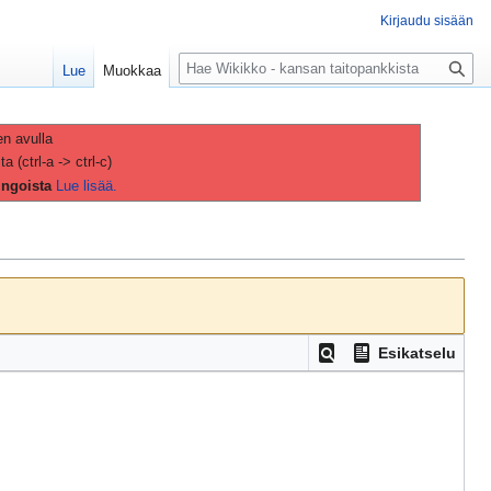
Kirjaudu sisään
H
Lue
Muokkaa
a
k
u
en avulla
(ctrl-a -> ctrl-c)
ingoista
Lue lisää.
Esikatselu