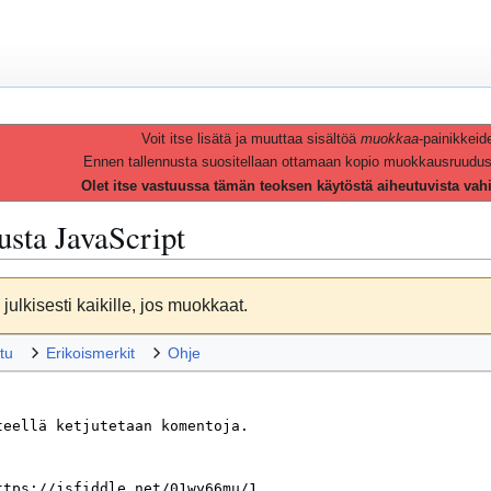
Voit itse lisätä ja muuttaa sisältöä
muokkaa
-painikkeid
Ennen tallennusta suositellaan ottamaan kopio muokkausruudusta 
Olet itse vastuussa tämän teoksen käytöstä aiheutuvista vah
vusta
JavaScript
julkisesti kaikille, jos muokkaat.
tu
Erikoismerkit
Ohje