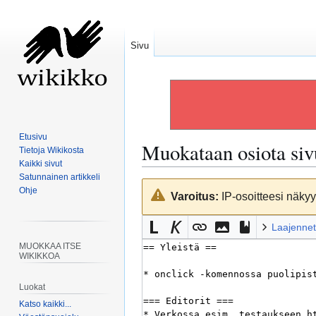
Sivu
Etusivu
Muokataan osiota si
Tietoja Wikikosta
Kaikki sivut
Satunnainen artikkeli
Siirry
Siirry
Ohje
Varoitus:
IP-osoitteesi näkyy 
navigaatioon
hakuun
Laajennet
MUOKKAA ITSE
WIKIKKOA
Luokat
Katso kaikki...