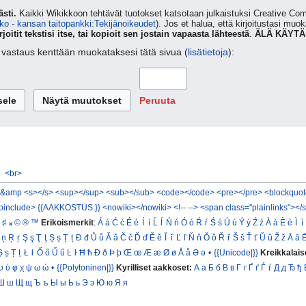
sti.
Kaikki Wikikkoon tehtävät tuotokset katsotaan julkaistuksi Creative 
ko - kansan taitopankki:Tekijänoikeudet
). Jos et halua, että kirjoitustasi muo
rjoitit tekstisi itse, tai kopioit sen jostain vapaasta lähteestä
.
ÄLÄ KÄYTÄ
ta vastaus kenttään muokataksesi tätä sivua (
lisätietoja
):
Peruuta
<br>
&amp
<s></s>
<sup></sup>
<sub></sub>
<code></code>
<pre></pre>
<blockquot
oinclude>
{{AAKKOSTUS:}}
<nowiki></nowiki>
<!-- -->
<span class="plainlinks"></
♯
𝄪
©
®
™
Erikoismerkit
:
Á
á
Ć
ć
É
é
Í
í
Ĺ
ĺ
Ń
ń
Ó
ó
Ŕ
ŕ
Ś
ś
Ú
ú
Ý
ý
Ź
ź
À
à
È
è
Ì
ì
ņ
Ŗ
ŗ
Ş
ş
Ţ
ţ
Ș
ș
Ț
ț
Đ
đ
Ů
ů
Ǎ
ǎ
Č
č
Ď
ď
Ě
ě
Ǐ
ǐ
Ľ
ľ
Ň
ň
Ǒ
ǒ
Ř
ř
Š
š
Ť
ť
Ǔ
ǔ
Ž
ž
Ā
ā
Ṣ
ṣ
Ṭ
ṭ
Ł
ł
Ő
ő
Ű
ű
Ŀ
ŀ
Ħ
ħ
Ð
ð
Þ
þ
Œ
œ
Æ
æ
Ø
ø
Å
å
Ə
ə
•
{{Unicode|}}
Kreikkalais
υ
ύ
φ
χ
ψ
ω
ώ
•
{{Polytoninen|}}
Kyrilliset aakkoset:
А
а
Б
б
В
в
Г
г
Ґ
ґ
Ѓ
ѓ
Д
д
Ђ
ђ
Ш
ш
Щ
щ
Ъ
ъ
Ы
ы
Ь
ь
Э
э
Ю
ю
Я
я