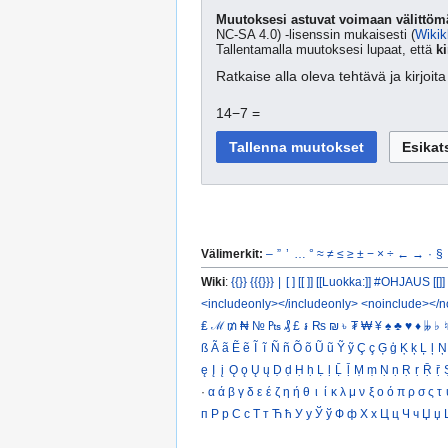
Muutoksesi astuvat voimaan välittömä
NC-SA 4.0) -lisenssin mukaisesti (
Wikik
Tallentamalla muutoksesi lupaat, että
ki
Ratkaise alla oleva tehtävä ja kirjoi
14−7 =
Välimerkit:
–
”
’
…
°
≈
≠
≤
≥
±
−
×
÷
←
→
·
§
Wiki
:
{{}}
{{{}}}
|
[ ]
[[ ]]
[[Luokka:]]
#OHJAUS [[]]
<includeonly></includeonly>
<noinclude></n
₤
ℳ
₥
₦
№
₧
₰
£
៛
₨
₪
৳
₮
₩
¥
♠
♣
♥
♦
𝄫
♭
♮
ß
Ã
ã
Ẽ
ẽ
Ĩ
ĩ
Ñ
ñ
Õ
õ
Ũ
ũ
Ỹ
ỹ
Ç
ç
Ģ
ģ
Ķ
ķ
Ļ
ļ
Ņ
ę
Į
į
Ǫ
ǫ
Ų
ų
Ḍ
ḍ
Ḥ
ḥ
Ḷ
ḷ
Ḹ
ḹ
Ṃ
ṃ
Ṇ
ṇ
Ṛ
ṛ
Ṝ
ṝ
·
α
ά
β
γ
δ
ε
έ
ζ
η
ή
θ
ι
ί
κ
λ
μ
ν
ξ
ο
ό
π
ρ
σ
ς
τ
п
Р
р
С
с
Т
т
Ћ
ћ
У
у
Ў
ў
Ф
ф
Х
х
Ц
ц
Ч
ч
Џ
џ