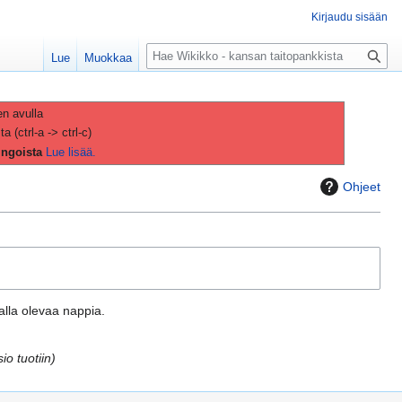
Kirjaudu sisään
H
Lue
Muokkaa
a
k
u
en avulla
(ctrl-a -> ctrl-c)
ingoista
Lue lisää.
Ohjeet
aalla olevaa nappia.
io tuotiin