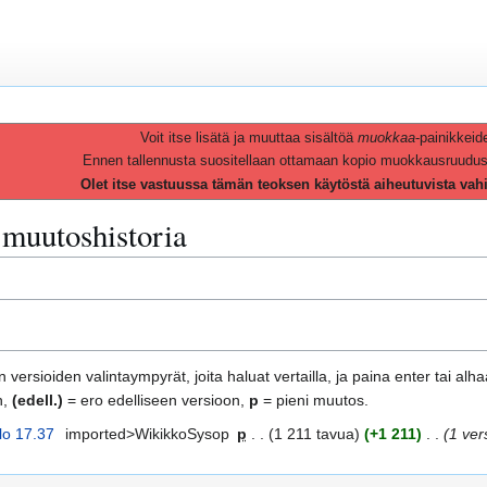
Voit itse lisätä ja muuttaa sisältöä
muokkaa
-painikkeid
Ennen tallennusta suositellaan ottamaan kopio muokkausruudusta 
Olet itse vastuussa tämän teoksen käytöstä aiheutuvista vah
 muutoshistoria
 versioiden valintaympyrät, joita haluat vertailla, ja paina enter tai alh
n,
(edell.)
= ero edelliseen versioon,
p
= pieni muutos.
lo 17.37
imported>WikikkoSysop
p
1 211 tavua
+1 211
1 vers