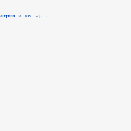
taitopankkista
Vastuuvapaus