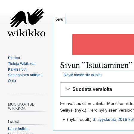
Sivu
Etusivu
Sivun ”
Istuttaminen
”
Tietoja Wikikosta
Kaikki sivut
Satunnainen artikkeli
Näytä tämän sivun lokit
Ohje
Siirry
Siirry
Suodata versioita
navigaatioon
hakuun
Eroavaisuuksien valinta: Merkitse niiden
MUOKKAA ITSE
WIKIKKOA
Selitys:
(nyk.)
= ero nykyiseen versioo
nyk.
edell.
3. syyskuuta 2016 kel
3
Luokat
.
Katso kaikki...
s