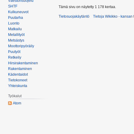
Väestönsuojelu
y
SHTF
Tämä sivu on näytetty 1 178 kertaa.
Kulkuneuvot
y
Tietosuojakäytäntö
Tietoja Wikikko - kansan 
Puutarha
s
Luonto
k
Matkailu
u
Metallityöt
u
Metsästys
t
Moottoripyöräily
a
Puutyöt
Retkeily
2
Hirsirakentaminen
0
Rakentaminen
1
Kädentaidot
6
Tietokoneet
Yhteiskunta
Työkalut
Atom