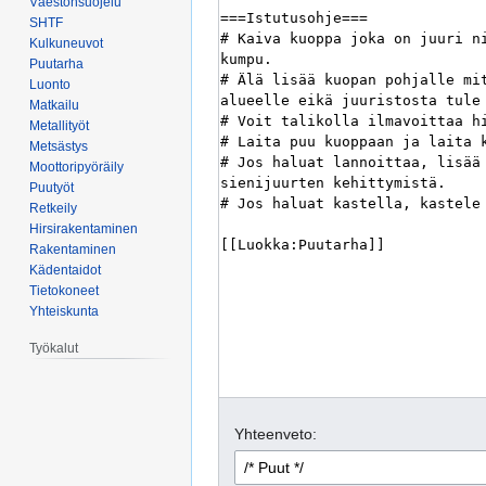
Väestönsuojelu
SHTF
Kulkuneuvot
Puutarha
Luonto
Matkailu
Metallityöt
Metsästys
Moottoripyöräily
Puutyöt
Retkeily
Hirsirakentaminen
Rakentaminen
Kädentaidot
Tietokoneet
Yhteiskunta
Työkalut
Yhteenveto: