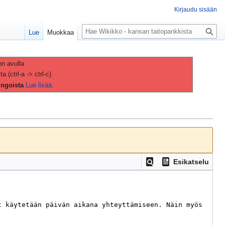
Kirjaudu sisään
H
Lue
Muokkaa
a
k
u
en avulla
(ctrl-a -> ctrl-c)
ingoista
Lue lisää.
Esikatselu