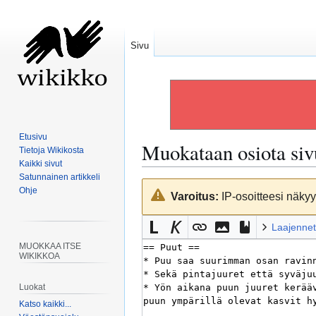
Sivu
Etusivu
Muokataan osiota si
Tietoja Wikikosta
Kaikki sivut
Satunnainen artikkeli
Siirry
Siirry
Ohje
Varoitus:
IP-osoitteesi näkyy 
navigaatioon
hakuun
Laajennet
MUOKKAA ITSE
WIKIKKOA
Luokat
Katso kaikki...