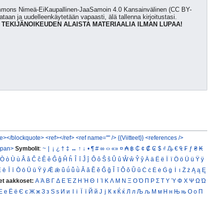
Commons Nimeä-EiKaupallinen-JaaSamoin 4.0 Kansainvälinen (CC BY-
kataan ja uudelleenkäytetään vapaasti, älä tallenna kirjoitustasi.
 TEKIJÄNOIKEUDEN ALAISTA MATERIAALIA ILMAN LUPAA!
e></blockquote>
<ref></ref>
<ref name="" />
{{Viitteet}}
<references />
span>
Symbolit
:
~
|
¡
¿
†
‡
↔
↑
↓
•
¶
#
∞
‹›
«»
¤
₳
฿
₵
¢
₡
₢
$
₫
₯
€
₠
₣
ƒ
₴
₭
Ò
ò
Ù
ù
Â
â
Ĉ
ĉ
Ê
ê
Ĝ
ĝ
Ĥ
ĥ
Î
î
Ĵ
ĵ
Ô
ô
Ŝ
ŝ
Û
û
Ŵ
ŵ
Ŷ
ŷ
Ä
ä
Ë
ë
Ï
ï
Ö
ö
Ü
ü
Ÿ
ÿ
Ē
ē
Ī
ī
Ō
ō
Ū
ū
Ȳ
ȳ
Ǣ
ǣ
ǖ
ǘ
ǚ
ǜ
Ă
ă
Ĕ
ĕ
Ğ
ğ
Ĭ
ĭ
Ŏ
ŏ
Ŭ
ŭ
Ċ
ċ
Ė
ė
Ġ
ġ
İ
ı
Ż
ż
Ą
ą
Ę
et aakkoset:
Α
Ά
Β
Γ
Δ
Ε
Έ
Ζ
Η
Ή
Θ
Ι
Ί
Κ
Λ
Μ
Ν
Ξ
Ο
Ό
Π
Ρ
Σ
Τ
Υ
Ύ
Φ
Χ
Ψ
Ω
Ώ
Е
е
Ё
ё
Є
є
Ж
ж
З
з
Ѕ
ѕ
И
и
І
і
Ї
ї
Й
й
Ј
ј
К
к
Ќ
ќ
Л
л
Љ
љ
М
м
Н
н
Њ
њ
О
о
П