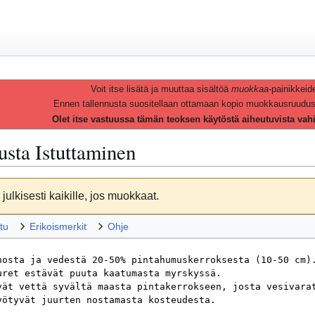
Voit itse lisätä ja muuttaa sisältöä
muokkaa
-painikkeid
Ennen tallennusta suositellaan ottamaan kopio muokkausruudusta 
Olet itse vastuussa tämän teoksen käytöstä aiheutuvista vah
vusta
Istuttaminen
julkisesti kaikille, jos muokkaat.
tu
Erikoismerkit
Ohje