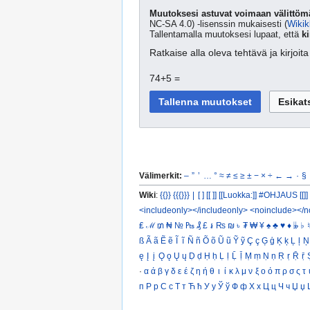
Muutoksesi astuvat voimaan välittömä
NC-SA 4.0) -lisenssin mukaisesti (
Wikik
Tallentamalla muutoksesi lupaat, että
ki
Ratkaise alla oleva tehtävä ja kirjoi
74+5 =
Välimerkit:
–
”
’
…
°
≈
≠
≤
≥
±
−
×
÷
←
→
·
§
Wiki
:
{{}}
{{{}}}
|
[ ]
[[ ]]
[[Luokka:]]
#OHJAUS [[]]
<includeonly></includeonly>
<noinclude></n
₤
ℳ
₥
₦
№
₧
₰
£
៛
₨
₪
৳
₮
₩
¥
♠
♣
♥
♦
𝄫
♭
♮
ß
Ã
ã
Ẽ
ẽ
Ĩ
ĩ
Ñ
ñ
Õ
õ
Ũ
ũ
Ỹ
ỹ
Ç
ç
Ģ
ģ
Ķ
ķ
Ļ
ļ
Ņ
ę
Į
į
Ǫ
ǫ
Ų
ų
Ḍ
ḍ
Ḥ
ḥ
Ḷ
ḷ
Ḹ
ḹ
Ṃ
ṃ
Ṇ
ṇ
Ṛ
ṛ
Ṝ
ṝ
·
α
ά
β
γ
δ
ε
έ
ζ
η
ή
θ
ι
ί
κ
λ
μ
ν
ξ
ο
ό
π
ρ
σ
ς
τ
п
Р
р
С
с
Т
т
Ћ
ћ
У
у
Ў
ў
Ф
ф
Х
х
Ц
ц
Ч
ч
Џ
џ