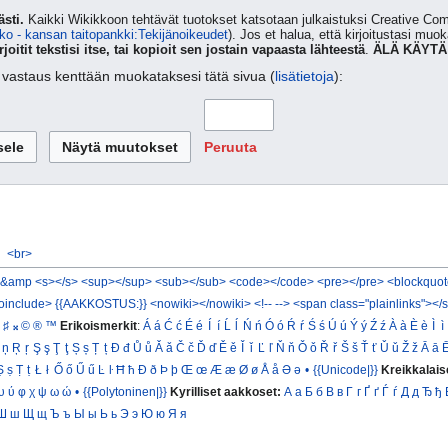
sti.
Kaikki Wikikkoon tehtävät tuotokset katsotaan julkaistuksi Creative 
ko - kansan taitopankki:Tekijänoikeudet
). Jos et halua, että kirjoitustasi muo
rjoitit tekstisi itse, tai kopioit sen jostain vapaasta lähteestä
.
ÄLÄ KÄYTÄ
ta vastaus kenttään muokataksesi tätä sivua (
lisätietoja
):
Peruuta
<br>
&amp
<s></s>
<sup></sup>
<sub></sub>
<code></code>
<pre></pre>
<blockquot
oinclude>
{{AAKKOSTUS:}}
<nowiki></nowiki>
<!-- -->
<span class="plainlinks"></
♯
𝄪
©
®
™
Erikoismerkit
:
Á
á
Ć
ć
É
é
Í
í
Ĺ
ĺ
Ń
ń
Ó
ó
Ŕ
ŕ
Ś
ś
Ú
ú
Ý
ý
Ź
ź
À
à
È
è
Ì
ì
ņ
Ŗ
ŗ
Ş
ş
Ţ
ţ
Ș
ș
Ț
ț
Đ
đ
Ů
ů
Ǎ
ǎ
Č
č
Ď
ď
Ě
ě
Ǐ
ǐ
Ľ
ľ
Ň
ň
Ǒ
ǒ
Ř
ř
Š
š
Ť
ť
Ǔ
ǔ
Ž
ž
Ā
ā
Ṣ
ṣ
Ṭ
ṭ
Ł
ł
Ő
ő
Ű
ű
Ŀ
ŀ
Ħ
ħ
Ð
ð
Þ
þ
Œ
œ
Æ
æ
Ø
ø
Å
å
Ə
ə
•
{{Unicode|}}
Kreikkalais
υ
ύ
φ
χ
ψ
ω
ώ
•
{{Polytoninen|}}
Kyrilliset aakkoset:
А
а
Б
б
В
в
Г
г
Ґ
ґ
Ѓ
ѓ
Д
д
Ђ
ђ
Ш
ш
Щ
щ
Ъ
ъ
Ы
ы
Ь
ь
Э
э
Ю
ю
Я
я