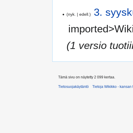
3
3. syysk
nyk.
edell.
.
s
imported>Wik
y
y
s
1 versio tuoti
k
u
u
t
a
Tämä sivu on näytetty 2 099 kertaa.
2
0
Tietosuojakäytäntö
Tietoja Wikikko - kansan 
1
6