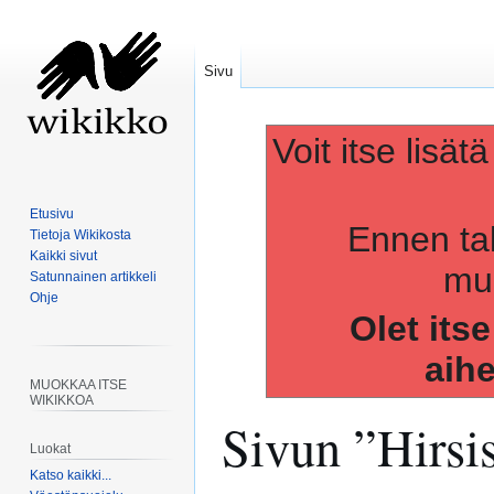
Sivu
Voit itse lisät
Etusivu
Ennen ta
Tietoja Wikikosta
Kaikki sivut
muo
Satunnainen artikkeli
Ohje
Olet its
aih
MUOKKAA ITSE
WIKIKKOA
Sivun ”
Hirsi
Luokat
Katso kaikki...