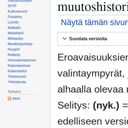
muutoshistor
Väestönsuojelu
SHTF
Kulkuneuvot
Puutarha
Näytä tämän sivun 
Luonto
Matkailu
Metallityöt
Siirry
Siirry
Suodata versioita
Metsästys
navigaatioon
hakuun
Moottoripyöräily
Puutyöt
Eroavaisuuksien
Retkeily
Hirsirakentaminen
Rakentaminen
valintaympyrät, j
Kädentaidot
Tietokoneet
Yhteiskunta
alhaalla olevaa 
Työkalut
Atom
Selitys:
(nyk.)
=
edelliseen vers