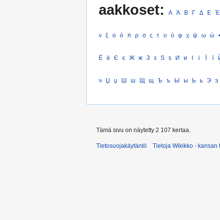
aakkoset:
Α
Ά
Β
Γ
Δ
Ε
Έ
ν
ξ
ο
ό
π
ρ
σ
ς
τ
υ
ύ
φ
χ
ψ
ω
ώ
Ё
ё
Є
є
Ж
ж
З
з
Ѕ
ѕ
И
и
І
і
Ї
ї
ч
Џ
џ
Ш
ш
Щ
щ
Ъ
ъ
Ы
ы
Ь
ь
Э
э
Tämä sivu on näytetty 2 107 kertaa.
Tietosuojakäytäntö
Tietoja Wikikko - kansan 