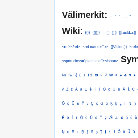
Välimerkit:
–
”
’
…
°
≈
Wiki
:
{{}}
{{{}}}
|
[ ]
[[ ]]
[[Luokka:]]
<ref></ref>
<ref name="" />
{{Viitteet}}
<refe
Sym
<span class="plainlinks"></span>
№
₧
₰
£
៛
₨
₪
৳
₮
₩
¥
♠
♣
♥
♦
ý
Ź
ź
À
à
È
è
Ì
ì
Ò
ò
Ù
ù
Â
â
Ĉ
Õ
õ
Ũ
ũ
Ỹ
ỹ
Ç
ç
Ģ
ģ
Ķ
ķ
Ļ
ļ
Ņ
ņ
Ē
ē
Ī
ī
Ō
ō
Ū
ū
Ȳ
ȳ
Ǣ
ǣ
ǖ
ǘ
ǚ
ǜ
Ṇ
ṇ
Ṛ
ṛ
Ṝ
ṝ
Ṣ
ṣ
Ṭ
ṭ
Ł
ł
Ő
ő
Ű
ű