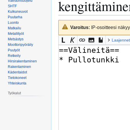
kengittämine
Väestönsuojelu
SHTF
Kulkuneuvot
Puutarha
Luonto
Siirry
Siirry
Varoitus:
IP-osoitteesi näkyy 
Matkailu
navigaatioon
hakuun
Metallityöt
Metsästys
Laajennet
Moottoripyöräily
Puutyöt
Retkeily
Hirsirakentaminen
Rakentaminen
Kädentaidot
Tietokoneet
Yhteiskunta
Työkalut