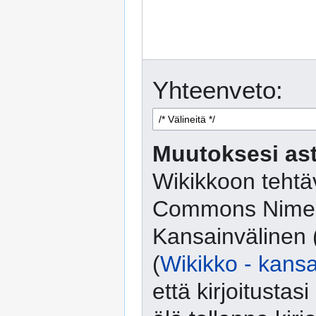
Yhteenveto:
Muutoksesi ast
Wikikkoon tehtäv
Commons Nimeä
Kansainvälinen 
(
Wikikko - kansa
että kirjoitusta