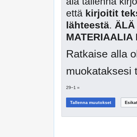
älä tallenna kirj
että
kirjoitit te
lähteestä
.
ÄLÄ
MATERIAALIA 
Ratkaise alla o
muokataksesi t
29−1 =