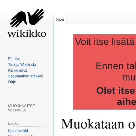
Sivu
Voit itse lisät
Etusivu
Ennen ta
Tietoja Wikikosta
Kaikki sivut
muo
Satunnainen artikkeli
Ohje
Olet its
aih
MUOKKAA ITSE
WIKIKKOA
Muokataan os
Luokat
Katso kaikki...