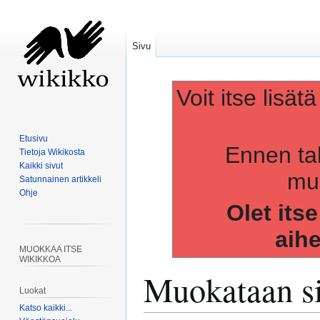
Sivu
Voit itse lisät
Etusivu
Ennen ta
Tietoja Wikikosta
Kaikki sivut
muo
Satunnainen artikkeli
Ohje
Olet its
aih
MUOKKAA ITSE
WIKIKKOA
Muokataan s
Luokat
Katso kaikki...