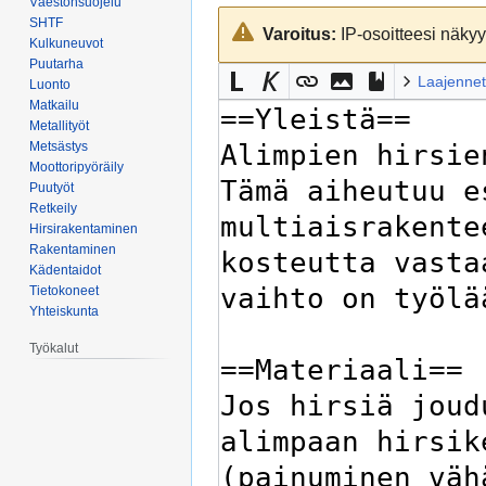
Väestönsuojelu
Siirry
Siirry
SHTF
Varoitus:
IP-osoitteesi näkyy 
navigaatioon
hakuun
Kulkuneuvot
Puutarha
Laajennet
Luonto
Matkailu
Metallityöt
Metsästys
Moottoripyöräily
Puutyöt
Retkeily
Hirsirakentaminen
Rakentaminen
Kädentaidot
Tietokoneet
Yhteiskunta
Työkalut