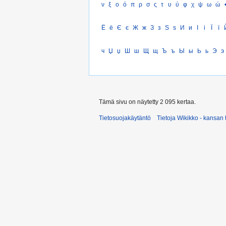
ν
ξ
ο
ό
π
ρ
σ
ς
τ
υ
ύ
φ
χ
ψ
ω
ώ
Ё
ё
Є
є
Ж
ж
З
з
Ѕ
ѕ
И
и
І
і
Ї
ї
ч
Џ
џ
Ш
ш
Щ
щ
Ъ
ъ
Ы
ы
Ь
ь
Э
э
Tämä sivu on näytetty 2 095 kertaa.
Tietosuojakäytäntö
Tietoja Wikikko - kansan 