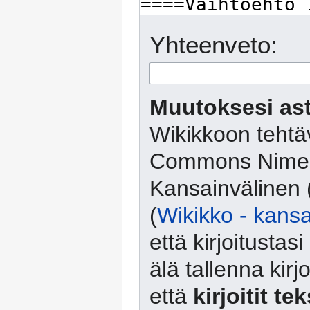
Yhteenveto:
Muutoksesi ast
Wikikkoon tehtäv
Commons Nimeä
Kansainvälinen 
(
Wikikko - kansa
että kirjoitusta
älä tallenna kirj
että
kirjoitit te