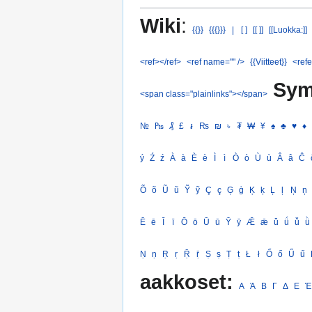
Wiki
:
{{}}
{{{}}}
|
[ ]
[[ ]]
[[Luokka:]]
<ref></ref>
<ref name="" />
{{Viitteet}}
<refe
Sym
<span class="plainlinks"></span>
№
₧
₰
£
៛
₨
₪
৳
₮
₩
¥
♠
♣
♥
♦
ý
Ź
ź
À
à
È
è
Ì
ì
Ò
ò
Ù
ù
Â
â
Ĉ
Õ
õ
Ũ
ũ
Ỹ
ỹ
Ç
ç
Ģ
ģ
Ķ
ķ
Ļ
ļ
Ņ
ņ
Ē
ē
Ī
ī
Ō
ō
Ū
ū
Ȳ
ȳ
Ǣ
ǣ
ǖ
ǘ
ǚ
ǜ
Ṇ
ṇ
Ṛ
ṛ
Ṝ
ṝ
Ṣ
ṣ
Ṭ
ṭ
Ł
ł
Ő
ő
Ű
ű
aakkoset:
Α
Ά
Β
Γ
Δ
Ε
Έ