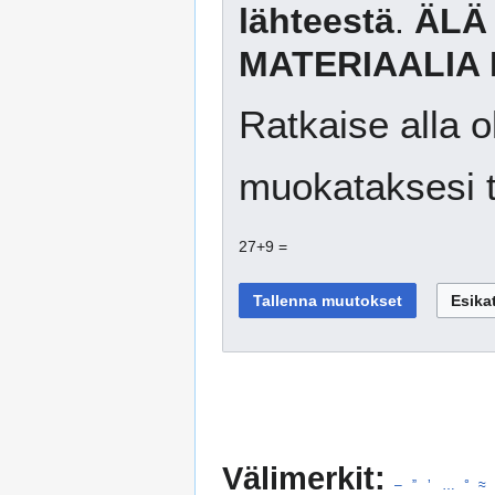
lähteestä
.
ÄLÄ
MATERIAALIA 
Ratkaise alla o
muokataksesi t
27+9 =
Välimerkit:
–
”
’
…
°
≈