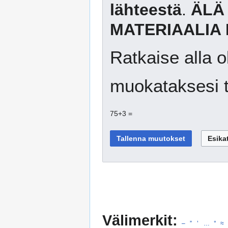
lähteestä
.
ÄLÄ
MATERIAALIA 
Ratkaise alla o
muokataksesi t
75+3 =
Välimerkit:
–
”
’
…
°
≈