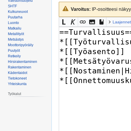
Väestönsuojelu
Siirry
Siirry
SHTF
Varoitus:
IP-osoitteesi näkyy 
navigaatioon
hakuun
Kulkuneuvot
Puutarha
Laajennet
Luonto
Matkailu
Metallityöt
Metsästys
Moottoripyöräily
Puutyöt
Retkeily
Hirsirakentaminen
Rakentaminen
Kädentaidot
Tietokoneet
Yhteiskunta
Työkalut