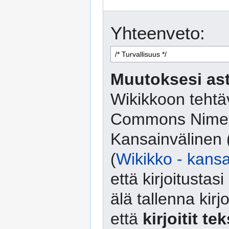
Yhteenveto:
Muutoksesi ast
Wikikkoon tehtäv
Commons Nimeä
Kansainvälinen 
(
Wikikko - kansa
että kirjoitusta
älä tallenna kirj
että
kirjoitit te