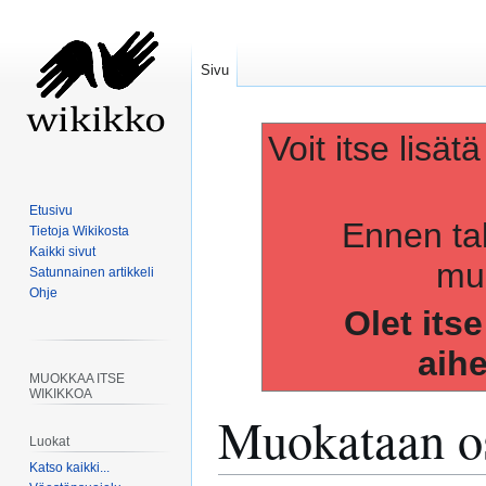
Sivu
Voit itse lisät
Etusivu
Ennen ta
Tietoja Wikikosta
Kaikki sivut
muo
Satunnainen artikkeli
Ohje
Olet its
aih
MUOKKAA ITSE
WIKIKKOA
Muokataan os
Luokat
Katso kaikki...