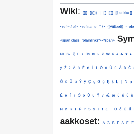
Wiki
:
{{}}
{{{}}}
|
[ ]
[[ ]]
[[Luokka:]]
<ref></ref>
<ref name="" />
{{Viitteet}}
<refe
Sym
<span class="plainlinks"></span>
№
₧
₰
£
៛
₨
₪
৳
₮
₩
¥
♠
♣
♥
♦
ý
Ź
ź
À
à
È
è
Ì
ì
Ò
ò
Ù
ù
Â
â
Ĉ
Õ
õ
Ũ
ũ
Ỹ
ỹ
Ç
ç
Ģ
ģ
Ķ
ķ
Ļ
ļ
Ņ
ņ
Ē
ē
Ī
ī
Ō
ō
Ū
ū
Ȳ
ȳ
Ǣ
ǣ
ǖ
ǘ
ǚ
ǜ
Ṇ
ṇ
Ṛ
ṛ
Ṝ
ṝ
Ṣ
ṣ
Ṭ
ṭ
Ł
ł
Ő
ő
Ű
ű
aakkoset:
Α
Ά
Β
Γ
Δ
Ε
Έ