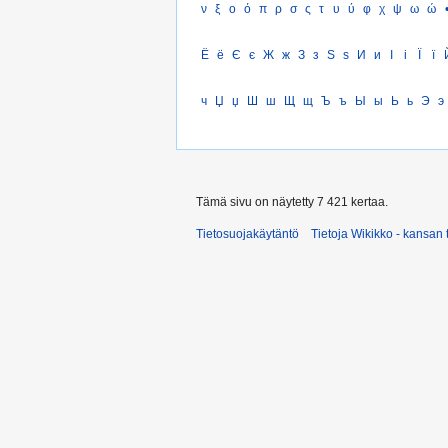
ν
ξ
ο
ό
π
ρ
σ
ς
τ
υ
ύ
φ
χ
ψ
ω
ώ
Ё
ё
Є
є
Ж
ж
З
з
Ѕ
ѕ
И
и
І
і
Ї
ї
ч
Џ
џ
Ш
ш
Щ
щ
Ъ
ъ
Ы
ы
Ь
ь
Э
э
Tämä sivu on näytetty 7 421 kertaa.
Tietosuojakäytäntö
Tietoja Wikikko - kansan 