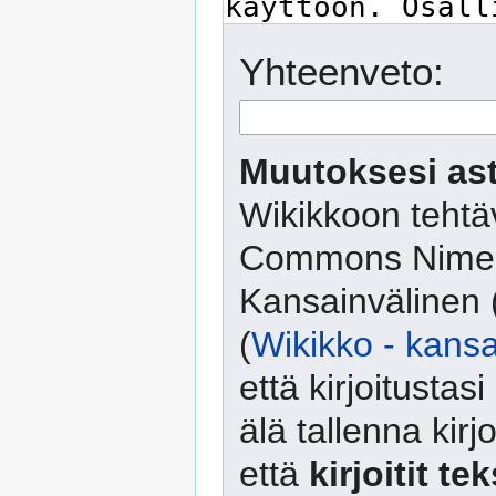
Yhteenveto:
Muutoksesi ast
Wikikkoon tehtäv
Commons Nimeä
Kansainvälinen 
(
Wikikko - kansa
että kirjoitusta
älä tallenna kirj
että
kirjoitit te