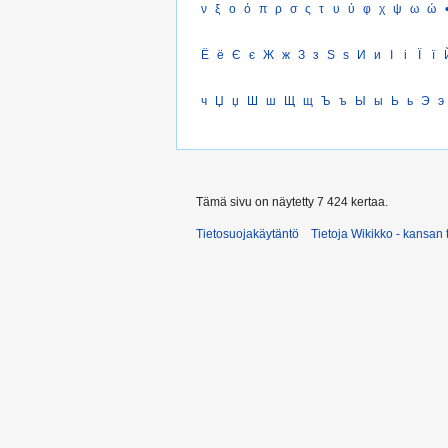
ν
ξ
ο
ό
π
ρ
σ
ς
τ
υ
ύ
φ
χ
ψ
ω
ώ
Ё
ё
Є
є
Ж
ж
З
з
Ѕ
ѕ
И
и
І
і
Ї
ї
ч
Џ
џ
Ш
ш
Щ
щ
Ъ
ъ
Ы
ы
Ь
ь
Э
э
Tämä sivu on näytetty 7 424 kertaa.
Tietosuojakäytäntö
Tietoja Wikikko - kansan 