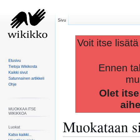
Sivu
Voit itse lisät
Etusivu
Ennen ta
Tietoja Wikikosta
Kaikki sivut
muo
Satunnainen artikkeli
Ohje
Olet its
aih
MUOKKAA ITSE
WIKIKKOA
Muokataan s
Luokat
Katso kaikki...