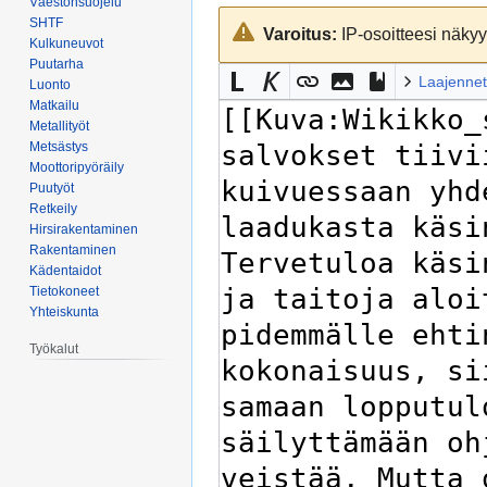
Väestönsuojelu
Siirry
Siirry
SHTF
Varoitus:
IP-osoitteesi näkyy 
navigaatioon
hakuun
Kulkuneuvot
Puutarha
Laajennet
Luonto
Matkailu
Metallityöt
Metsästys
Moottoripyöräily
Puutyöt
Retkeily
Hirsirakentaminen
Rakentaminen
Kädentaidot
Tietokoneet
Yhteiskunta
Työkalut