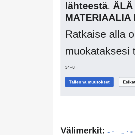
lähteestä
.
ÄLÄ
MATERIAALIA 
Ratkaise alla o
muokataksesi t
34−8 =
Välimerkit:
–
”
’
…
°
≈