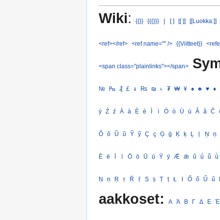
Wiki
:
{{}}
{{{}}}
|
[ ]
[[ ]]
[[Luokka:]]
<ref></ref>
<ref name="" />
{{Viitteet}}
<refe
Sym
<span class="plainlinks"></span>
№
₧
₰
£
៛
₨
₪
৳
₮
₩
¥
♠
♣
♥
♦
ý
Ź
ź
À
à
È
è
Ì
ì
Ò
ò
Ù
ù
Â
â
Ĉ
Õ
õ
Ũ
ũ
Ỹ
ỹ
Ç
ç
Ģ
ģ
Ķ
ķ
Ļ
ļ
Ņ
ņ
Ē
ē
Ī
ī
Ō
ō
Ū
ū
Ȳ
ȳ
Ǣ
ǣ
ǖ
ǘ
ǚ
ǜ
Ṇ
ṇ
Ṛ
ṛ
Ṝ
ṝ
Ṣ
ṣ
Ṭ
ṭ
Ł
ł
Ő
ő
Ű
ű
aakkoset:
Α
Ά
Β
Γ
Δ
Ε
Έ