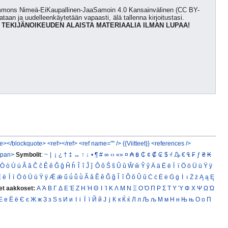
Commons Nimeä-EiKaupallinen-JaaSamoin 4.0 Kansainvälinen (CC BY-
kataan ja uudelleenkäytetään vapaasti, älä tallenna kirjoitustasi.
 TEKIJÄNOIKEUDEN ALAISTA MATERIAALIA ILMAN LUPAA!
e></blockquote>
<ref></ref>
<ref name="" />
{{Viitteet}}
<references />
span>
Symbolit
:
~
|
¡
¿
†
‡
↔
↑
↓
•
¶
#
∞
‹›
«»
¤
₳
฿
₵
¢
₡
₢
$
₫
₯
€
₠
₣
ƒ
₴
₭
Ò
ò
Ù
ù
Â
â
Ĉ
ĉ
Ê
ê
Ĝ
ĝ
Ĥ
ĥ
Î
î
Ĵ
ĵ
Ô
ô
Ŝ
ŝ
Û
û
Ŵ
ŵ
Ŷ
ŷ
Ä
ä
Ë
ë
Ï
ï
Ö
ö
Ü
ü
Ÿ
ÿ
Ē
ē
Ī
ī
Ō
ō
Ū
ū
Ȳ
ȳ
Ǣ
ǣ
ǖ
ǘ
ǚ
ǜ
Ă
ă
Ĕ
ĕ
Ğ
ğ
Ĭ
ĭ
Ŏ
ŏ
Ŭ
ŭ
Ċ
ċ
Ė
ė
Ġ
ġ
İ
ı
Ż
ż
Ą
ą
Ę
et aakkoset:
Α
Ά
Β
Γ
Δ
Ε
Έ
Ζ
Η
Ή
Θ
Ι
Ί
Κ
Λ
Μ
Ν
Ξ
Ο
Ό
Π
Ρ
Σ
Τ
Υ
Ύ
Φ
Χ
Ψ
Ω
Ώ
Е
е
Ё
ё
Є
є
Ж
ж
З
з
Ѕ
ѕ
И
и
І
і
Ї
ї
Й
й
Ј
ј
К
к
Ќ
ќ
Л
л
Љ
љ
М
м
Н
н
Њ
њ
О
о
П