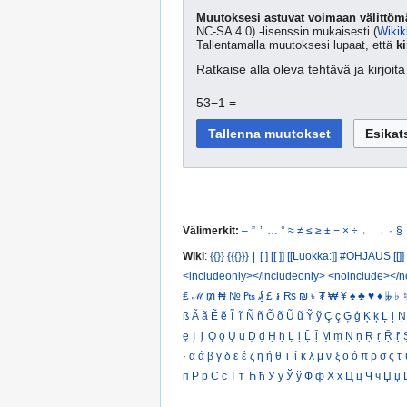
Muutoksesi astuvat voimaan välittömä
NC-SA 4.0) -lisenssin mukaisesti (
Wikik
Tallentamalla muutoksesi lupaat, että
ki
Ratkaise alla oleva tehtävä ja kirjoi
53−1 =
Välimerkit:
–
”
’
…
°
≈
≠
≤
≥
±
−
×
÷
←
→
·
§
Wiki
:
{{}}
{{{}}}
|
[ ]
[[ ]]
[[Luokka:]]
#OHJAUS [[]]
<includeonly></includeonly>
<noinclude></n
₤
ℳ
₥
₦
№
₧
₰
£
៛
₨
₪
৳
₮
₩
¥
♠
♣
♥
♦
𝄫
♭
♮
ß
Ã
ã
Ẽ
ẽ
Ĩ
ĩ
Ñ
ñ
Õ
õ
Ũ
ũ
Ỹ
ỹ
Ç
ç
Ģ
ģ
Ķ
ķ
Ļ
ļ
Ņ
ę
Į
į
Ǫ
ǫ
Ų
ų
Ḍ
ḍ
Ḥ
ḥ
Ḷ
ḷ
Ḹ
ḹ
Ṃ
ṃ
Ṇ
ṇ
Ṛ
ṛ
Ṝ
ṝ
·
α
ά
β
γ
δ
ε
έ
ζ
η
ή
θ
ι
ί
κ
λ
μ
ν
ξ
ο
ό
π
ρ
σ
ς
τ
п
Р
р
С
с
Т
т
Ћ
ћ
У
у
Ў
ў
Ф
ф
Х
х
Ц
ц
Ч
ч
Џ
џ