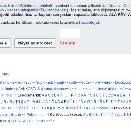
sti.
Kaikki Wikikkoon tehtävät tuotokset katsotaan julkaistuksi Creative 
ko - kansan taitopankki:Tekijänoikeudet
). Jos et halua, että kirjoitustasi muo
rjoitit tekstisi itse, tai kopioit sen jostain vapaasta lähteestä
.
ÄLÄ KÄYTÄ
ta vastaus kenttään muokataksesi tätä sivua (
lisätietoja
):
Peruuta
<br>
&amp
<s></s>
<sup></sup>
<sub></sub>
<code></code>
<pre></pre>
<blockquot
oinclude>
{{AAKKOSTUS:}}
<nowiki></nowiki>
<!-- -->
<span class="plainlinks"></
♯
𝄪
©
®
™
Erikoismerkit
:
Á
á
Ć
ć
É
é
Í
í
Ĺ
ĺ
Ń
ń
Ó
ó
Ŕ
ŕ
Ś
ś
Ú
ú
Ý
ý
Ź
ź
À
à
È
è
Ì
ì
ņ
Ŗ
ŗ
Ş
ş
Ţ
ţ
Ș
ș
Ț
ț
Đ
đ
Ů
ů
Ǎ
ǎ
Č
č
Ď
ď
Ě
ě
Ǐ
ǐ
Ľ
ľ
Ň
ň
Ǒ
ǒ
Ř
ř
Š
š
Ť
ť
Ǔ
ǔ
Ž
ž
Ā
ā
Ṣ
ṣ
Ṭ
ṭ
Ł
ł
Ő
ő
Ű
ű
Ŀ
ŀ
Ħ
ħ
Ð
ð
Þ
þ
Œ
œ
Æ
æ
Ø
ø
Å
å
Ə
ə
•
{{Unicode|}}
Kreikkalais
υ
ύ
φ
χ
ψ
ω
ώ
•
{{Polytoninen|}}
Kyrilliset aakkoset:
А
а
Б
б
В
в
Г
г
Ґ
ґ
Ѓ
ѓ
Д
д
Ђ
ђ
Ш
ш
Щ
щ
Ъ
ъ
Ы
ы
Ь
ь
Э
э
Ю
ю
Я
я