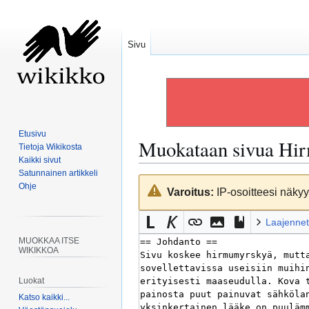
Sivu
Etusivu
Muokataan sivua
Hir
Tietoja Wikikosta
Kaikki sivut
Satunnainen artikkeli
Siirry
Siirry
Ohje
Varoitus:
IP-osoitteesi näkyy 
navigaatioon
hakuun
Laajennet
MUOKKAA ITSE
WIKIKKOA
Luokat
Katso kaikki...