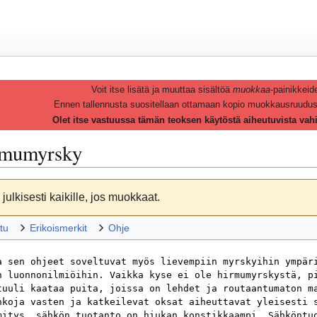
Voit itse lisätä ja muuttaa sisältöä
muokkaa
-painikkeid
Ennen tallennusta suositellaan ottamaan kopio muokkausruudusta 
Olet itse vastuussa tämän teoksen käytöstä aiheutuvista vah
mumyrsky
julkisesti kaikille, jos muokkaat.
tu
Erikoismerkit
Ohje