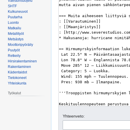
Väestönsuojelu
SHTF
Kulkuneuvot
Puutarha
Luonto
Matkailu
Metallityöt
Metsästys
Moottoripyöräily
Puutyöt
Retkeily
Hirsirakentaminen
Rakentaminen
Kädentaidot
Tietokoneet
Yhteiskunta
Työkalut
Yhteenveto: