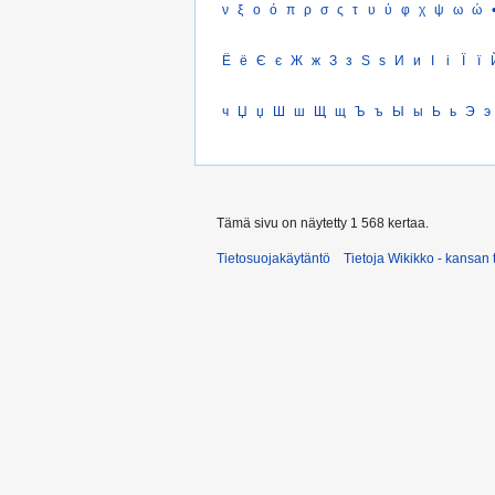
ν
ξ
ο
ό
π
ρ
σ
ς
τ
υ
ύ
φ
χ
ψ
ω
ώ
Ё
ё
Є
є
Ж
ж
З
з
Ѕ
ѕ
И
и
І
і
Ї
ї
ч
Џ
џ
Ш
ш
Щ
щ
Ъ
ъ
Ы
ы
Ь
ь
Э
э
Tämä sivu on näytetty 1 568 kertaa.
Tietosuojakäytäntö
Tietoja Wikikko - kansan 