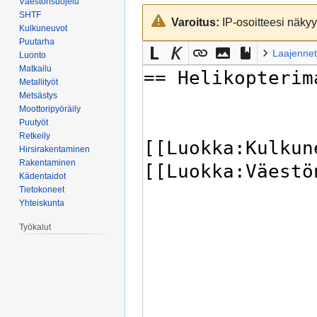
Väestönsuojelu
Siirry
Siirry
SHTF
Varoitus:
IP-osoitteesi näkyy 
navigaatioon
hakuun
Kulkuneuvot
Puutarha
Laajennet
Luonto
Matkailu
Metallityöt
Metsästys
Moottoripyöräily
Puutyöt
Retkeily
Hirsirakentaminen
Rakentaminen
Kädentaidot
Tietokoneet
Yhteiskunta
Työkalut