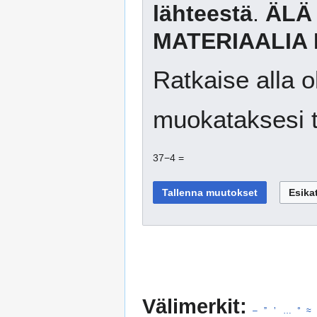
lähteestä
.
ÄLÄ
MATERIAALIA 
Ratkaise alla o
muokataksesi t
37−4 =
Välimerkit:
–
”
’
…
°
≈