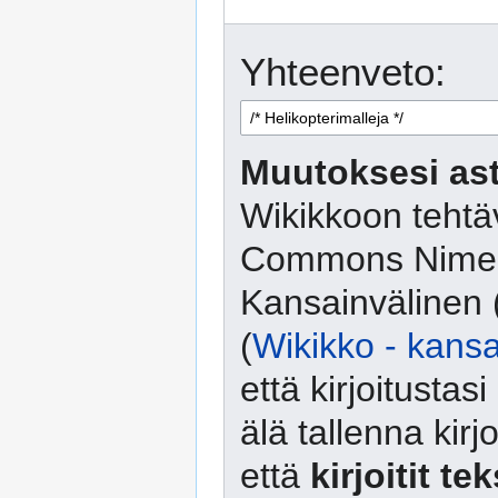
Yhteenveto:
Muutoksesi ast
Wikikkoon tehtäv
Commons Nimeä
Kansainvälinen 
(
Wikikko - kansa
että kirjoitusta
älä tallenna kirj
että
kirjoitit te