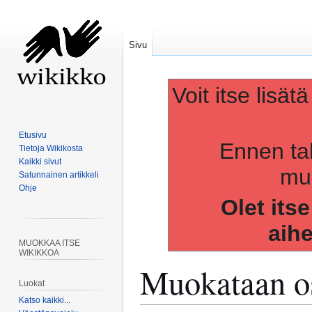
Sivu
Voit itse lisät
Etusivu
Ennen ta
Tietoja Wikikosta
Kaikki sivut
muo
Satunnainen artikkeli
Ohje
Olet its
aih
MUOKKAA ITSE
WIKIKKOA
Muokataan os
Luokat
Katso kaikki...