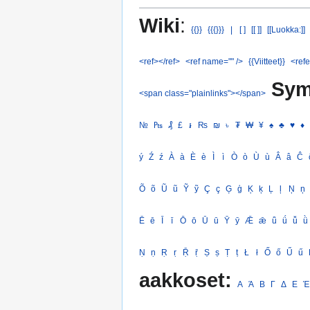
Wiki
:
{{}}
{{{}}}
|
[ ]
[[ ]]
[[Luokka:]]
<ref></ref>
<ref name="" />
{{Viitteet}}
<refe
Sym
<span class="plainlinks"></span>
№
₧
₰
£
៛
₨
₪
৳
₮
₩
¥
♠
♣
♥
♦
ý
Ź
ź
À
à
È
è
Ì
ì
Ò
ò
Ù
ù
Â
â
Ĉ
Õ
õ
Ũ
ũ
Ỹ
ỹ
Ç
ç
Ģ
ģ
Ķ
ķ
Ļ
ļ
Ņ
ņ
Ē
ē
Ī
ī
Ō
ō
Ū
ū
Ȳ
ȳ
Ǣ
ǣ
ǖ
ǘ
ǚ
ǜ
Ṇ
ṇ
Ṛ
ṛ
Ṝ
ṝ
Ṣ
ṣ
Ṭ
ṭ
Ł
ł
Ő
ő
Ű
ű
aakkoset:
Α
Ά
Β
Γ
Δ
Ε
Έ