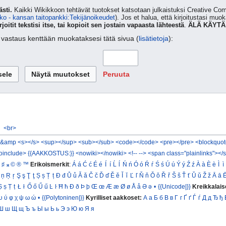
sti.
Kaikki Wikikkoon tehtävät tuotokset katsotaan julkaistuksi Creative 
ko - kansan taitopankki:Tekijänoikeudet
). Jos et halua, että kirjoitustasi muo
rjoitit tekstisi itse, tai kopioit sen jostain vapaasta lähteestä
.
ÄLÄ KÄYTÄ
ta vastaus kenttään muokataksesi tätä sivua (
lisätietoja
):
Peruuta
<br>
&amp
<s></s>
<sup></sup>
<sub></sub>
<code></code>
<pre></pre>
<blockquot
oinclude>
{{AAKKOSTUS:}}
<nowiki></nowiki>
<!-- -->
<span class="plainlinks"></
♯
𝄪
©
®
™
Erikoismerkit
:
Á
á
Ć
ć
É
é
Í
í
Ĺ
ĺ
Ń
ń
Ó
ó
Ŕ
ŕ
Ś
ś
Ú
ú
Ý
ý
Ź
ź
À
à
È
è
Ì
ì
ņ
Ŗ
ŗ
Ş
ş
Ţ
ţ
Ș
ș
Ț
ț
Đ
đ
Ů
ů
Ǎ
ǎ
Č
č
Ď
ď
Ě
ě
Ǐ
ǐ
Ľ
ľ
Ň
ň
Ǒ
ǒ
Ř
ř
Š
š
Ť
ť
Ǔ
ǔ
Ž
ž
Ā
ā
Ṣ
ṣ
Ṭ
ṭ
Ł
ł
Ő
ő
Ű
ű
Ŀ
ŀ
Ħ
ħ
Ð
ð
Þ
þ
Œ
œ
Æ
æ
Ø
ø
Å
å
Ə
ə
•
{{Unicode|}}
Kreikkalais
υ
ύ
φ
χ
ψ
ω
ώ
•
{{Polytoninen|}}
Kyrilliset aakkoset:
А
а
Б
б
В
в
Г
г
Ґ
ґ
Ѓ
ѓ
Д
д
Ђ
ђ
Ш
ш
Щ
щ
Ъ
ъ
Ы
ы
Ь
ь
Э
э
Ю
ю
Я
я