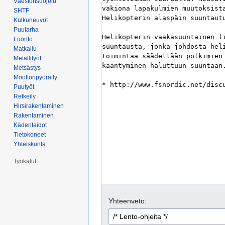
Väestönsuojelu
SHTF
Kulkuneuvot
Puutarha
Luonto
Matkailu
Metallityöt
Metsästys
Moottoripyöräily
Puutyöt
Retkeily
Hirsirakentaminen
Rakentaminen
Kädentaidot
Tietokoneet
Yhteiskunta
Työkalut
Yhteenveto: