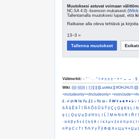
Muutoksesi astuvat voimaan välittömä
NC-SA 4.0) -lisenssin mukaisesti (
Wikik
Tallentamalla muutoksesi lupaat, että
ki
Ratkaise alla oleva tehtävä ja kirjoi
13−3 =
Välimerkit:
–
”
’
…
°
≈
≠
≤
≥
±
−
×
÷
←
→
·
§
Wiki
:
{{}}
{{{}}}
|
[ ]
[[ ]]
[[Luokka:]]
#OHJAUS [[]]
<includeonly></includeonly>
<noinclude></n
₤
ℳ
₥
₦
№
₧
₰
£
៛
₨
₪
৳
₮
₩
¥
♠
♣
♥
♦
𝄫
♭
♮
ß
Ã
ã
Ẽ
ẽ
Ĩ
ĩ
Ñ
ñ
Õ
õ
Ũ
ũ
Ỹ
ỹ
Ç
ç
Ģ
ģ
Ķ
ķ
Ļ
ļ
Ņ
ę
Į
į
Ǫ
ǫ
Ų
ų
Ḍ
ḍ
Ḥ
ḥ
Ḷ
ḷ
Ḹ
ḹ
Ṃ
ṃ
Ṇ
ṇ
Ṛ
ṛ
Ṝ
ṝ
·
α
ά
β
γ
δ
ε
έ
ζ
η
ή
θ
ι
ί
κ
λ
μ
ν
ξ
ο
ό
π
ρ
σ
ς
τ
п
Р
р
С
с
Т
т
Ћ
ћ
У
у
Ў
ў
Ф
ф
Х
х
Ц
ц
Ч
ч
Џ
џ