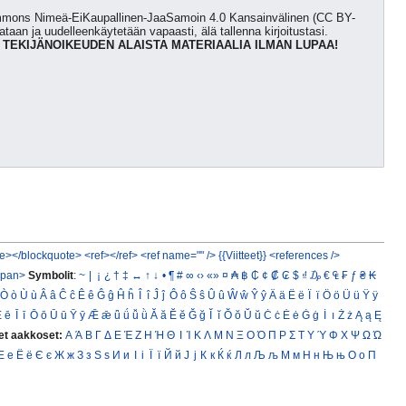
Commons Nimeä-EiKaupallinen-JaaSamoin 4.0 Kansainvälinen (CC BY-
kataan ja uudelleenkäytetään vapaasti, älä tallenna kirjoitustasi.
 TEKIJÄNOIKEUDEN ALAISTA MATERIAALIA ILMAN LUPAA!
e></blockquote>
<ref></ref>
<ref name="" />
{{Viitteet}}
<references />
span>
Symbolit
:
~
|
¡
¿
†
‡
↔
↑
↓
•
¶
#
∞
‹›
«»
¤
₳
฿
₵
¢
₡
₢
$
₫
₯
€
₠
₣
ƒ
₴
₭
Ò
ò
Ù
ù
Â
â
Ĉ
ĉ
Ê
ê
Ĝ
ĝ
Ĥ
ĥ
Î
î
Ĵ
ĵ
Ô
ô
Ŝ
ŝ
Û
û
Ŵ
ŵ
Ŷ
ŷ
Ä
ä
Ë
ë
Ï
ï
Ö
ö
Ü
ü
Ÿ
ÿ
Ē
ē
Ī
ī
Ō
ō
Ū
ū
Ȳ
ȳ
Ǣ
ǣ
ǖ
ǘ
ǚ
ǜ
Ă
ă
Ĕ
ĕ
Ğ
ğ
Ĭ
ĭ
Ŏ
ŏ
Ŭ
ŭ
Ċ
ċ
Ė
ė
Ġ
ġ
İ
ı
Ż
ż
Ą
ą
Ę
et aakkoset:
Α
Ά
Β
Γ
Δ
Ε
Έ
Ζ
Η
Ή
Θ
Ι
Ί
Κ
Λ
Μ
Ν
Ξ
Ο
Ό
Π
Ρ
Σ
Τ
Υ
Ύ
Φ
Χ
Ψ
Ω
Ώ
Е
е
Ё
ё
Є
є
Ж
ж
З
з
Ѕ
ѕ
И
и
І
і
Ї
ї
Й
й
Ј
ј
К
к
Ќ
ќ
Л
л
Љ
љ
М
м
Н
н
Њ
њ
О
о
П