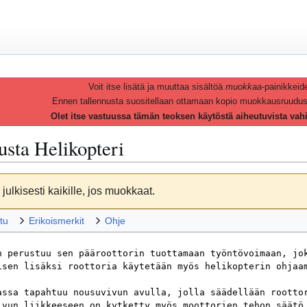
Voit itse lisätä ja muuttaa sisältöä
muokkaa
-painikkeid
Ennen tallennusta suositellaan ottamaan kopio muokkausruudusta 
Olet itse vastuussa tämän teoksen käytöstä aiheutuvista vah
vusta
Helikopteri
julkisesti kaikille, jos muokkaat.
tu
Erikoismerkit
Ohje