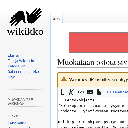
Sivu
Etusivu
Muokataan osiota si
Tietoja Wikikosta
Kaikki sivut
Satunnainen artikkeli
Siirry
Siirry
Ohje
Varoitus:
IP-osoitteesi näkyy 
navigaatioon
hakuun
Laajennet
MUOKKAA ITSE
WIKIKKOA
Luokat
Katso kaikki...