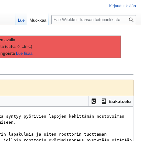
Kirjaudu sisään
H
Lue
Muokkaa
a
k
u
en avulla
(ctrl-a -> ctrl-c)
ingoista
Lue lisää.
Esikatselu