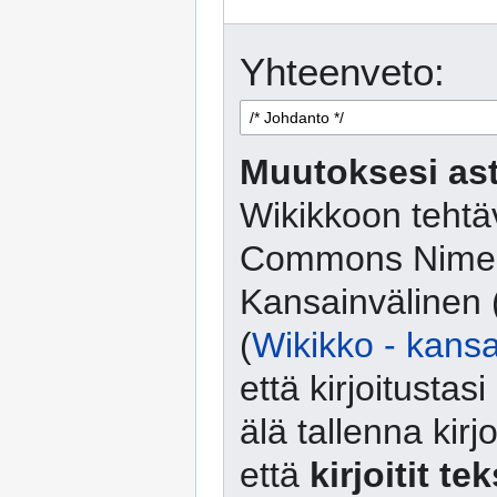
Yhteenveto:
Muutoksesi ast
Wikikkoon tehtäv
Commons Nimeä
Kansainvälinen 
(
Wikikko - kansa
että kirjoitusta
älä tallenna kirj
että
kirjoitit te