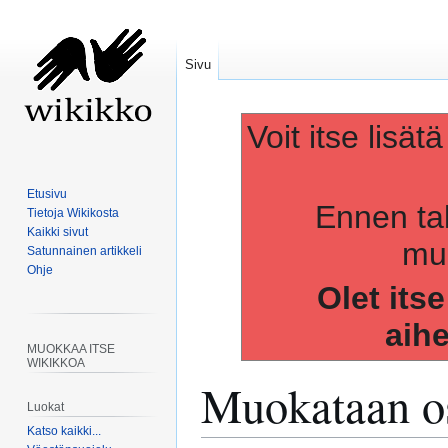
Sivu
Voit itse lisät
Etusivu
Ennen ta
Tietoja Wikikosta
Kaikki sivut
muo
Satunnainen artikkeli
Ohje
Olet its
aih
MUOKKAA ITSE
WIKIKKOA
Muokataan os
Luokat
Katso kaikki...