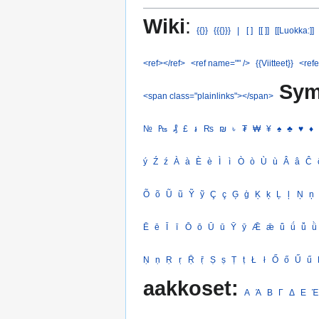
Wiki
:
{{}}
{{{}}}
|
[ ]
[[ ]]
[[Luokka:]]
<ref></ref>
<ref name="" />
{{Viitteet}}
<refe
Sym
<span class="plainlinks"></span>
№
₧
₰
£
៛
₨
₪
৳
₮
₩
¥
♠
♣
♥
♦
ý
Ź
ź
À
à
È
è
Ì
ì
Ò
ò
Ù
ù
Â
â
Ĉ
Õ
õ
Ũ
ũ
Ỹ
ỹ
Ç
ç
Ģ
ģ
Ķ
ķ
Ļ
ļ
Ņ
ņ
Ē
ē
Ī
ī
Ō
ō
Ū
ū
Ȳ
ȳ
Ǣ
ǣ
ǖ
ǘ
ǚ
ǜ
Ṇ
ṇ
Ṛ
ṛ
Ṝ
ṝ
Ṣ
ṣ
Ṭ
ṭ
Ł
ł
Ő
ő
Ű
ű
aakkoset:
Α
Ά
Β
Γ
Δ
Ε
Έ