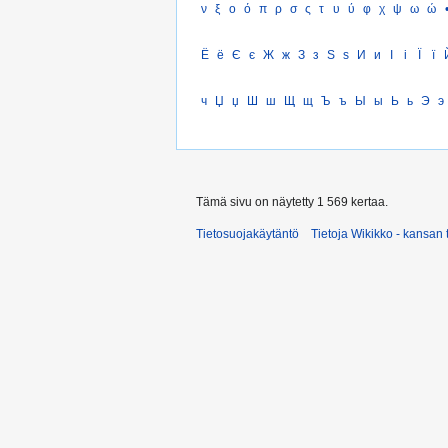
ν
ξ
ο
ό
π
ρ
σ
ς
τ
υ
ύ
φ
χ
ψ
ω
ώ
Ё
ё
Є
є
Ж
ж
З
з
Ѕ
ѕ
И
и
І
і
Ї
ї
ч
Џ
џ
Ш
ш
Щ
щ
Ъ
ъ
Ы
ы
Ь
ь
Э
э
Tämä sivu on näytetty 1 569 kertaa.
Tietosuojakäytäntö
Tietoja Wikikko - kansan 