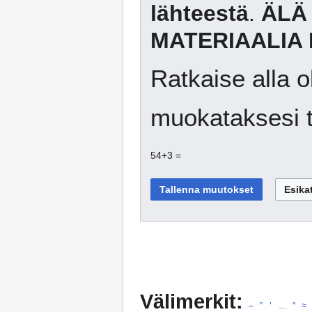
lähteestä
.
ÄLÄ
MATERIAALIA 
Ratkaise alla o
muokataksesi t
54+3 =
Välimerkit:
–
”
’
…
°
≈