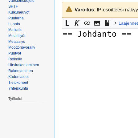
Väestönsuojelu
Siirry
Siirry
SHTF
Varoitus:
IP-osoitteesi näkyy 
navigaatioon
hakuun
Kulkuneuvot
Puutarha
Laajennet
Luonto
Matkailu
Metallityöt
Metsästys
Moottoripyöräily
Puutyöt
Retkeily
Hirsirakentaminen
Rakentaminen
Kädentaidot
Tietokoneet
Yhteiskunta
Työkalut