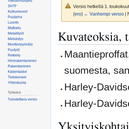
Väestönsuojelu
Versio hetkellä 1. toukokuu
SHTF
Kulkuneuvot
(
ero
)
← Vanhempi versio
| 
Puutarha
Luonto
Matkailu
Siirry
Siirry
Kuvateoksia, t
Metallityöt
navigaatioon
hakuun
Metsästys
Moottoripyöräily
Puutyöt
Maantieproffat
Retkeily
Hirsirakentaminen
Rakentaminen
suomesta, sa
Kädentaidot
Tietokoneet
Yhteiskunta
Harley-Davids
Työkalut
Tulostettava versio
Harley-Davidso
Yksityiskohta