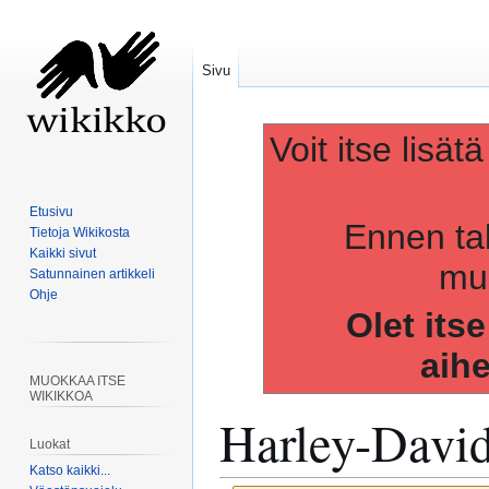
Sivu
Voit itse lisät
Etusivu
Ennen ta
Tietoja Wikikosta
Kaikki sivut
muo
Satunnainen artikkeli
Ohje
Olet its
aih
MUOKKAA ITSE
WIKIKKOA
Harley-David
Luokat
Katso kaikki...