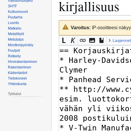
kirjallisuus
Väestönsuojelu
SHTF
Kulkuneuvot
Puutarha
Luonto
Siirry
Siirry
Varoitus:
IP-osoitteesi näkyy 
Matkailu
navigaatioon
hakuun
Metallityöt
Metsästys
Laajennet
Moottoripyöräily
Puutyöt
Retkeily
Hirsirakentaminen
Rakentaminen
Kädentaidot
Tietokoneet
Yhteiskunta
Työkalut