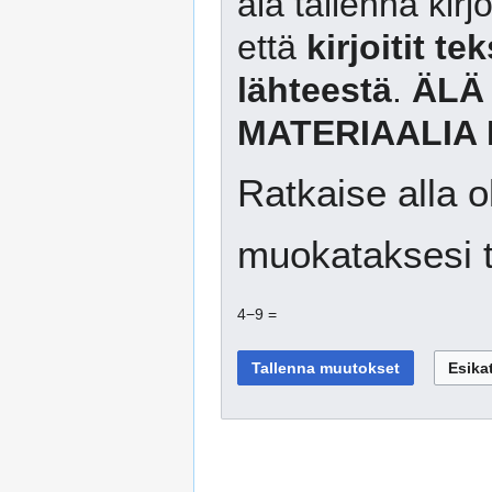
älä tallenna kirj
että
kirjoitit te
lähteestä
.
ÄLÄ
MATERIAALIA 
Ratkaise alla o
muokataksesi t
4−9 =