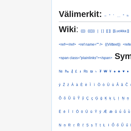
Välimerkit:
–
”
’
…
°
≈
Wiki
:
{{}}
{{{}}}
|
[ ]
[[ ]]
[[Luokka:]]
<ref></ref>
<ref name="" />
{{Viitteet}}
<refe
Sym
<span class="plainlinks"></span>
№
₧
₰
£
៛
₨
₪
৳
₮
₩
¥
♠
♣
♥
♦
ý
Ź
ź
À
à
È
è
Ì
ì
Ò
ò
Ù
ù
Â
â
Ĉ
Õ
õ
Ũ
ũ
Ỹ
ỹ
Ç
ç
Ģ
ģ
Ķ
ķ
Ļ
ļ
Ņ
ņ
Ē
ē
Ī
ī
Ō
ō
Ū
ū
Ȳ
ȳ
Ǣ
ǣ
ǖ
ǘ
ǚ
ǜ
Ṇ
ṇ
Ṛ
ṛ
Ṝ
ṝ
Ṣ
ṣ
Ṭ
ṭ
Ł
ł
Ő
ő
Ű
ű