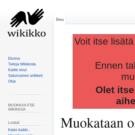
Sivu
Voit itse lisät
Etusivu
Ennen ta
Tietoja Wikikosta
Kaikki sivut
muo
Satunnainen artikkeli
Ohje
Olet its
aih
MUOKKAA ITSE
WIKIKKOA
Muokataan os
Luokat
Katso kaikki...