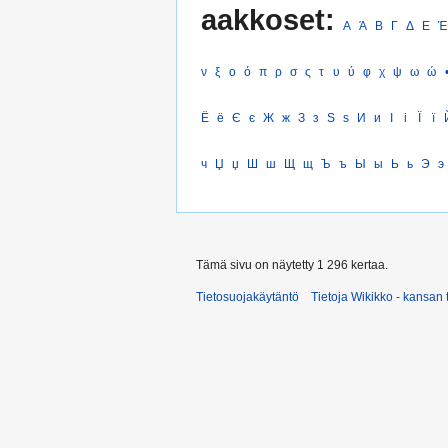
aakkoset:
Α
Ά
Β
Γ
Δ
Ε
Έ
ν
ξ
ο
ό
π
ρ
σ
ς
τ
υ
ύ
φ
χ
ψ
ω
ώ
Ё
ё
Є
є
Ж
ж
З
з
Ѕ
ѕ
И
и
І
і
Ї
ї
ч
Џ
џ
Ш
ш
Щ
щ
Ъ
ъ
Ы
ы
Ь
ь
Э
э
Tämä sivu on näytetty 1 296 kertaa.
Tietosuojakäytäntö
Tietoja Wikikko - kansan 