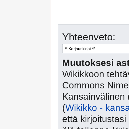
Yhteenveto:
Muutoksesi ast
Wikikkoon tehtäv
Commons Nimeä
Kansainvälinen 
(
Wikikko - kansa
että kirjoitusta