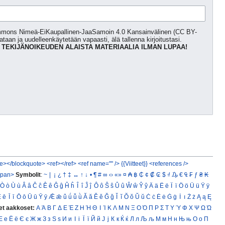
Commons Nimeä-EiKaupallinen-JaaSamoin 4.0 Kansainvälinen (CC BY-
kataan ja uudelleenkäytetään vapaasti, älä tallenna kirjoitustasi.
 TEKIJÄNOIKEUDEN ALAISTA MATERIAALIA ILMAN LUPAA!
e></blockquote>
<ref></ref>
<ref name="" />
{{Viitteet}}
<references />
span>
Symbolit
:
~
|
¡
¿
†
‡
↔
↑
↓
•
¶
#
∞
‹›
«»
¤
₳
฿
₵
¢
₡
₢
$
₫
₯
€
₠
₣
ƒ
₴
₭
Ò
ò
Ù
ù
Â
â
Ĉ
ĉ
Ê
ê
Ĝ
ĝ
Ĥ
ĥ
Î
î
Ĵ
ĵ
Ô
ô
Ŝ
ŝ
Û
û
Ŵ
ŵ
Ŷ
ŷ
Ä
ä
Ë
ë
Ï
ï
Ö
ö
Ü
ü
Ÿ
ÿ
Ē
ē
Ī
ī
Ō
ō
Ū
ū
Ȳ
ȳ
Ǣ
ǣ
ǖ
ǘ
ǚ
ǜ
Ă
ă
Ĕ
ĕ
Ğ
ğ
Ĭ
ĭ
Ŏ
ŏ
Ŭ
ŭ
Ċ
ċ
Ė
ė
Ġ
ġ
İ
ı
Ż
ż
Ą
ą
Ę
et aakkoset:
Α
Ά
Β
Γ
Δ
Ε
Έ
Ζ
Η
Ή
Θ
Ι
Ί
Κ
Λ
Μ
Ν
Ξ
Ο
Ό
Π
Ρ
Σ
Τ
Υ
Ύ
Φ
Χ
Ψ
Ω
Ώ
Е
е
Ё
ё
Є
є
Ж
ж
З
з
Ѕ
ѕ
И
и
І
і
Ї
ї
Й
й
Ј
ј
К
к
Ќ
ќ
Л
л
Љ
љ
М
м
Н
н
Њ
њ
О
о
П