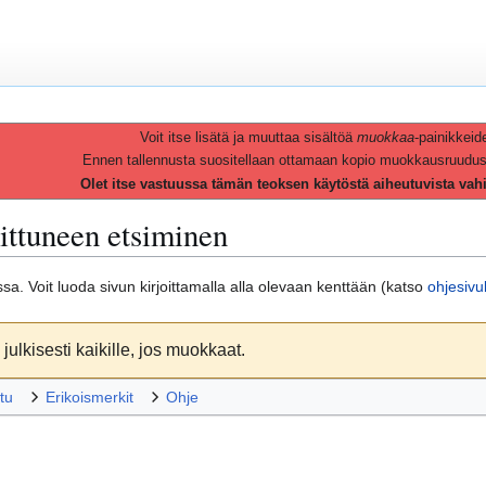
Voit itse lisätä ja muuttaa sisältöä
muokkaa
-painikkeid
Ennen tallennusta suositellaan ottamaan kopio muokkausruudusta 
Olet itse vastuussa tämän teoksen käytöstä aiheutuvista vah
ittuneen etsiminen
massa. Voit luoda sivun kirjoittamalla alla olevaan kenttään (katso
ohjesivu
julkisesti kaikille, jos muokkaat.
tu
Erikoismerkit
Ohje