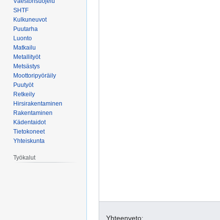
Väestönsuojelu
SHTF
Kulkuneuvot
Puutarha
Luonto
Matkailu
Metallityöt
Metsästys
Moottoripyöräily
Puutyöt
Retkeily
Hirsirakentaminen
Rakentaminen
Kädentaidot
Tietokoneet
Yhteiskunta
Työkalut
Yhteenveto: