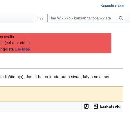
Kirjaudu sisään
H
Luo
a
k
u
en avulla
(ctrl-a -> ctrl-c)
ingoista
Lue lisää.
lta
lisätietoja). Jos et halua luoda uutta sivua, käytä selaimen
Esikatselu