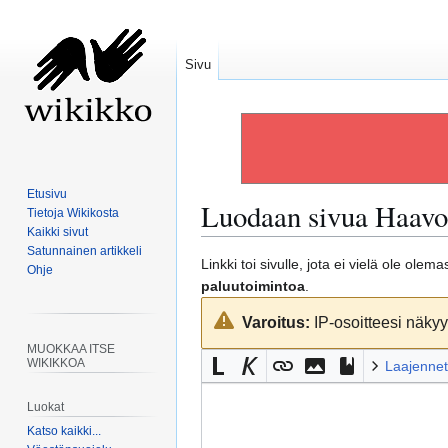
Sivu
Etusivu
Luodaan sivua
Haavo
Tietoja Wikikosta
Kaikki sivut
Satunnainen artikkeli
Siirry
Siirry
Linkki toi sivulle, jota ei vielä ole ole
Ohje
navigaatioon
hakuun
paluutoimintoa
.
Varoitus:
IP-osoitteesi näkyy 
MUOKKAA ITSE
WIKIKKOA
Laajennet
Luokat
Katso kaikki...