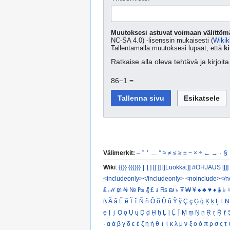
Muutoksesi astuvat voimaan välittömä
NC-SA 4.0) -lisenssin mukaisesti (
Wikik
Tallentamalla muutoksesi lupaat, että
ki
Ratkaise alla oleva tehtävä ja kirjoi
86−1 =
Välimerkit:
–
”
’
…
°
≈
≠
≤
≥
±
−
×
÷
←
→
·
§
Wiki
:
{{}}
{{{}}}
|
[ ]
[[ ]]
[[Luokka:]]
#OHJAUS [[]]
<includeonly></includeonly>
<noinclude></n
₤
ℳ
₥
₦
№
₧
₰
£
៛
₨
₪
৳
₮
₩
¥
♠
♣
♥
♦
𝄫
♭
♮
ß
Ã
ã
Ẽ
ẽ
Ĩ
ĩ
Ñ
ñ
Õ
õ
Ũ
ũ
Ỹ
ỹ
Ç
ç
Ģ
ģ
Ķ
ķ
Ļ
ļ
Ņ
ę
Į
į
Ǫ
ǫ
Ų
ų
Ḍ
ḍ
Ḥ
ḥ
Ḷ
ḷ
Ḹ
ḹ
Ṃ
ṃ
Ṇ
ṇ
Ṛ
ṛ
Ṝ
ṝ
·
α
ά
β
γ
δ
ε
έ
ζ
η
ή
θ
ι
ί
κ
λ
μ
ν
ξ
ο
ό
π
ρ
σ
ς
τ