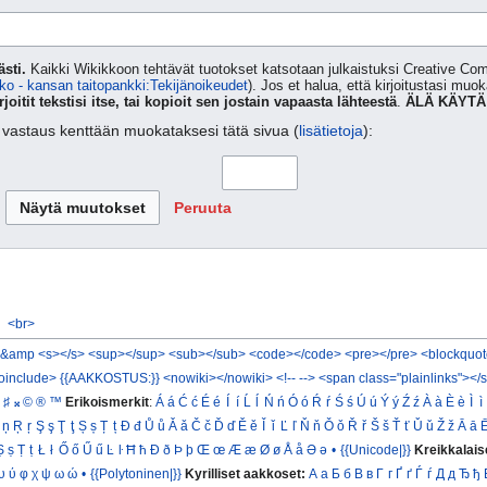
sti.
Kaikki Wikikkoon tehtävät tuotokset katsotaan julkaistuksi Creative 
ko - kansan taitopankki:Tekijänoikeudet
). Jos et halua, että kirjoitustasi muo
rjoitit tekstisi itse, tai kopioit sen jostain vapaasta lähteestä
.
ÄLÄ KÄYTÄ
ta vastaus kenttään muokataksesi tätä sivua (
lisätietoja
):
Peruuta
<br>
&amp
<s></s>
<sup></sup>
<sub></sub>
<code></code>
<pre></pre>
<blockquot
oinclude>
{{AAKKOSTUS:}}
<nowiki></nowiki>
<!-- -->
<span class="plainlinks"></
♯
𝄪
©
®
™
Erikoismerkit
:
Á
á
Ć
ć
É
é
Í
í
Ĺ
ĺ
Ń
ń
Ó
ó
Ŕ
ŕ
Ś
ś
Ú
ú
Ý
ý
Ź
ź
À
à
È
è
Ì
ì
ņ
Ŗ
ŗ
Ş
ş
Ţ
ţ
Ș
ș
Ț
ț
Đ
đ
Ů
ů
Ǎ
ǎ
Č
č
Ď
ď
Ě
ě
Ǐ
ǐ
Ľ
ľ
Ň
ň
Ǒ
ǒ
Ř
ř
Š
š
Ť
ť
Ǔ
ǔ
Ž
ž
Ā
ā
Ṣ
ṣ
Ṭ
ṭ
Ł
ł
Ő
ő
Ű
ű
Ŀ
ŀ
Ħ
ħ
Ð
ð
Þ
þ
Œ
œ
Æ
æ
Ø
ø
Å
å
Ə
ə
•
{{Unicode|}}
Kreikkalais
υ
ύ
φ
χ
ψ
ω
ώ
•
{{Polytoninen|}}
Kyrilliset aakkoset:
А
а
Б
б
В
в
Г
г
Ґ
ґ
Ѓ
ѓ
Д
д
Ђ
ђ