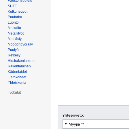
Väestönsuojelu
SHTF
Kulkuneuvot
Puutarha
Luonto
Matkailu
Metallityöt
Metsästys
Moottoripyöräily
Puutyöt
Retkeily
Hirsirakentaminen
Rakentaminen
Kädentaidot
Tietokoneet
Yhteiskunta
Työkalut
Yhteenveto: