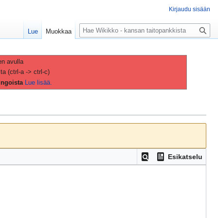
Kirjaudu sisään
H
Lue
Muokkaa
a
k
u
en avulla
(ctrl-a -> ctrl-c)
ingoista
Lue lisää.
Esikatselu