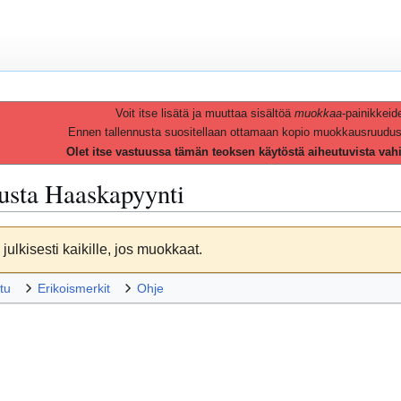
Voit itse lisätä ja muuttaa sisältöä
muokkaa
-painikkeid
Ennen tallennusta suositellaan ottamaan kopio muokkausruudusta 
Olet itse vastuussa tämän teoksen käytöstä aiheutuvista vah
vusta
Haaskapyynti
julkisesti kaikille, jos muokkaat.
tu
Erikoismerkit
Ohje