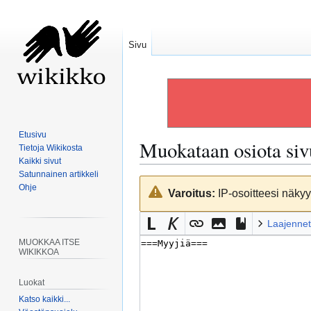
Sivu
Etusivu
Muokataan osiota si
Tietoja Wikikosta
Kaikki sivut
Satunnainen artikkeli
Siirry
Siirry
Ohje
Varoitus:
IP-osoitteesi näkyy 
navigaatioon
hakuun
Laajennet
MUOKKAA ITSE
WIKIKKOA
Luokat
Katso kaikki...