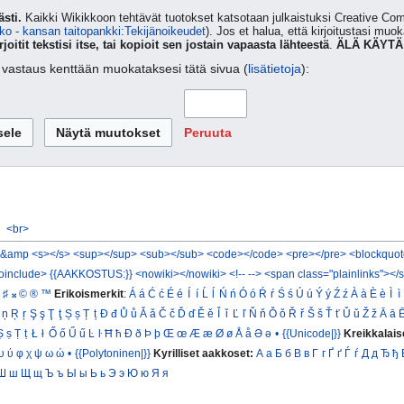
sti.
Kaikki Wikikkoon tehtävät tuotokset katsotaan julkaistuksi Creative 
ko - kansan taitopankki:Tekijänoikeudet
). Jos et halua, että kirjoitustasi muo
rjoitit tekstisi itse, tai kopioit sen jostain vapaasta lähteestä
.
ÄLÄ KÄYTÄ
ta vastaus kenttään muokataksesi tätä sivua (
lisätietoja
):
Peruuta
<br>
&amp
<s></s>
<sup></sup>
<sub></sub>
<code></code>
<pre></pre>
<blockquot
oinclude>
{{AAKKOSTUS:}}
<nowiki></nowiki>
<!-- -->
<span class="plainlinks"></
♯
𝄪
©
®
™
Erikoismerkit
:
Á
á
Ć
ć
É
é
Í
í
Ĺ
ĺ
Ń
ń
Ó
ó
Ŕ
ŕ
Ś
ś
Ú
ú
Ý
ý
Ź
ź
À
à
È
è
Ì
ì
ņ
Ŗ
ŗ
Ş
ş
Ţ
ţ
Ș
ș
Ț
ț
Đ
đ
Ů
ů
Ǎ
ǎ
Č
č
Ď
ď
Ě
ě
Ǐ
ǐ
Ľ
ľ
Ň
ň
Ǒ
ǒ
Ř
ř
Š
š
Ť
ť
Ǔ
ǔ
Ž
ž
Ā
ā
Ṣ
ṣ
Ṭ
ṭ
Ł
ł
Ő
ő
Ű
ű
Ŀ
ŀ
Ħ
ħ
Ð
ð
Þ
þ
Œ
œ
Æ
æ
Ø
ø
Å
å
Ə
ə
•
{{Unicode|}}
Kreikkalais
υ
ύ
φ
χ
ψ
ω
ώ
•
{{Polytoninen|}}
Kyrilliset aakkoset:
А
а
Б
б
В
в
Г
г
Ґ
ґ
Ѓ
ѓ
Д
д
Ђ
ђ
Ш
ш
Щ
щ
Ъ
ъ
Ы
ы
Ь
ь
Э
э
Ю
ю
Я
я