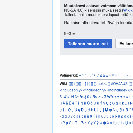
Muutoksesi astuvat voimaan välittömä
NC-SA 4.0) -lisenssin mukaisesti (
Wikik
Tallentamalla muutoksesi lupaat, että
ki
Ratkaise alla oleva tehtävä ja kirjoi
9−3 =
Välimerkit:
–
”
’
…
°
≈
≠
≤
≥
±
−
×
÷
←
→
·
§
Wiki
:
{{}}
{{{}}}
|
[ ]
[[ ]]
[[Luokka:]]
#OHJAUS [[]]
<includeonly></includeonly>
<noinclude></n
₤
ℳ
₥
₦
№
₧
₰
£
៛
₨
₪
৳
₮
₩
¥
♠
♣
♥
♦
𝄫
♭
♮
ß
Ã
ã
Ẽ
ẽ
Ĩ
ĩ
Ñ
ñ
Õ
õ
Ũ
ũ
Ỹ
ỹ
Ç
ç
Ģ
ģ
Ķ
ķ
Ļ
ļ
Ņ
ę
Į
į
Ǫ
ǫ
Ų
ų
Ḍ
ḍ
Ḥ
ḥ
Ḷ
ḷ
Ḹ
ḹ
Ṃ
ṃ
Ṇ
ṇ
Ṛ
ṛ
Ṝ
ṝ
·
α
ά
β
γ
δ
ε
έ
ζ
η
ή
θ
ι
ί
κ
λ
μ
ν
ξ
ο
ό
π
ρ
σ
ς
τ
п
Р
р
С
с
Т
т
Ћ
ћ
У
у
Ў
ў
Ф
ф
Х
х
Ц
ц
Ч
ч
Џ
џ