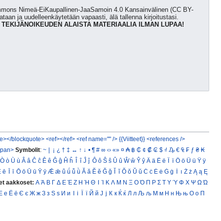
Commons Nimeä-EiKaupallinen-JaaSamoin 4.0 Kansainvälinen (CC BY-
kataan ja uudelleenkäytetään vapaasti, älä tallenna kirjoitustasi.
 TEKIJÄNOIKEUDEN ALAISTA MATERIAALIA ILMAN LUPAA!
e></blockquote>
<ref></ref>
<ref name="" />
{{Viitteet}}
<references />
span>
Symbolit
:
~
|
¡
¿
†
‡
↔
↑
↓
•
¶
#
∞
‹›
«»
¤
₳
฿
₵
¢
₡
₢
$
₫
₯
€
₠
₣
ƒ
₴
₭
Ò
ò
Ù
ù
Â
â
Ĉ
ĉ
Ê
ê
Ĝ
ĝ
Ĥ
ĥ
Î
î
Ĵ
ĵ
Ô
ô
Ŝ
ŝ
Û
û
Ŵ
ŵ
Ŷ
ŷ
Ä
ä
Ë
ë
Ï
ï
Ö
ö
Ü
ü
Ÿ
ÿ
Ē
ē
Ī
ī
Ō
ō
Ū
ū
Ȳ
ȳ
Ǣ
ǣ
ǖ
ǘ
ǚ
ǜ
Ă
ă
Ĕ
ĕ
Ğ
ğ
Ĭ
ĭ
Ŏ
ŏ
Ŭ
ŭ
Ċ
ċ
Ė
ė
Ġ
ġ
İ
ı
Ż
ż
Ą
ą
Ę
et aakkoset:
Α
Ά
Β
Γ
Δ
Ε
Έ
Ζ
Η
Ή
Θ
Ι
Ί
Κ
Λ
Μ
Ν
Ξ
Ο
Ό
Π
Ρ
Σ
Τ
Υ
Ύ
Φ
Χ
Ψ
Ω
Ώ
Е
е
Ё
ё
Є
є
Ж
ж
З
з
Ѕ
ѕ
И
и
І
і
Ї
ї
Й
й
Ј
ј
К
к
Ќ
ќ
Л
л
Љ
љ
М
м
Н
н
Њ
њ
О
о
П