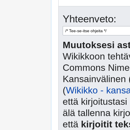
Yhteenveto:
Muutoksesi ast
Wikikkoon tehtäv
Commons Nimeä
Kansainvälinen 
(
Wikikko - kansa
että kirjoitusta
älä tallenna kirj
että
kirjoitit te