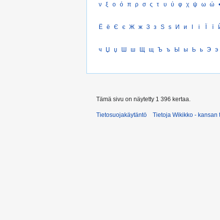
ν
ξ
ο
ό
π
ρ
σ
ς
τ
υ
ύ
φ
χ
ψ
ω
ώ
Ё
ё
Є
є
Ж
ж
З
з
Ѕ
ѕ
И
и
І
і
Ї
ї
ч
Џ
џ
Ш
ш
Щ
щ
Ъ
ъ
Ы
ы
Ь
ь
Э
э
Tämä sivu on näytetty 1 396 kertaa.
Tietosuojakäytäntö
Tietoja Wikikko - kansan 