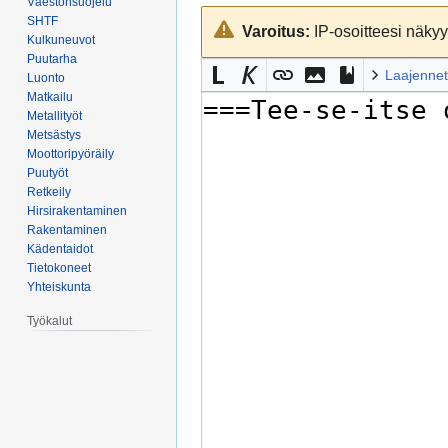
Väestönsuojelu
Siirry
Siirry
SHTF
Varoitus:
IP-osoitteesi näkyy 
navigaatioon
hakuun
Kulkuneuvot
Puutarha
Laajennet
Luonto
Matkailu
Metallityöt
Metsästys
Moottoripyöräily
Puutyöt
Retkeily
Hirsirakentaminen
Rakentaminen
Kädentaidot
Tietokoneet
Yhteiskunta
Työkalut