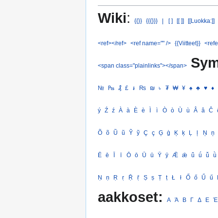
Wiki
:
{{}}
{{{}}}
|
[ ]
[[ ]]
[[Luokka:]]
<ref></ref>
<ref name="" />
{{Viitteet}}
<refe
Sym
<span class="plainlinks"></span>
№
₧
₰
£
៛
₨
₪
৳
₮
₩
¥
♠
♣
♥
♦
ý
Ź
ź
À
à
È
è
Ì
ì
Ò
ò
Ù
ù
Â
â
Ĉ
Õ
õ
Ũ
ũ
Ỹ
ỹ
Ç
ç
Ģ
ģ
Ķ
ķ
Ļ
ļ
Ņ
ņ
Ē
ē
Ī
ī
Ō
ō
Ū
ū
Ȳ
ȳ
Ǣ
ǣ
ǖ
ǘ
ǚ
ǜ
Ṇ
ṇ
Ṛ
ṛ
Ṝ
ṝ
Ṣ
ṣ
Ṭ
ṭ
Ł
ł
Ő
ő
Ű
ű
aakkoset:
Α
Ά
Β
Γ
Δ
Ε
Έ