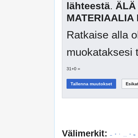
lähteestä
.
ÄLÄ
MATERIAALIA 
Ratkaise alla o
muokataksesi t
31+0 =
Välimerkit:
–
”
’
…
°
≈