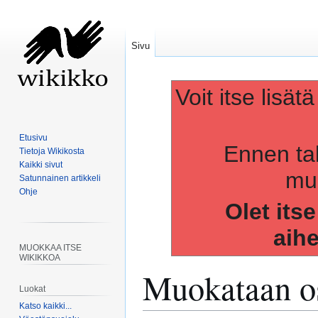
Sivu
Voit itse lisät
Etusivu
Ennen ta
Tietoja Wikikosta
Kaikki sivut
muo
Satunnainen artikkeli
Ohje
Olet its
aih
MUOKKAA ITSE
WIKIKKOA
Muokataan os
Luokat
Katso kaikki...