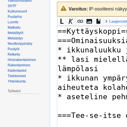
Väestönsuojelu
Siirry
Siirry
SHTF
Varoitus:
IP-osoitteesi näkyy 
navigaatioon
hakuun
Kulkuneuvot
Puutarha
Laajennet
Luonto
Matkailu
Metallityöt
Metsästys
Moottoripyöräily
Puutyöt
Retkeily
Hirsirakentaminen
Rakentaminen
Kädentaidot
Tietokoneet
Yhteiskunta
Työkalut