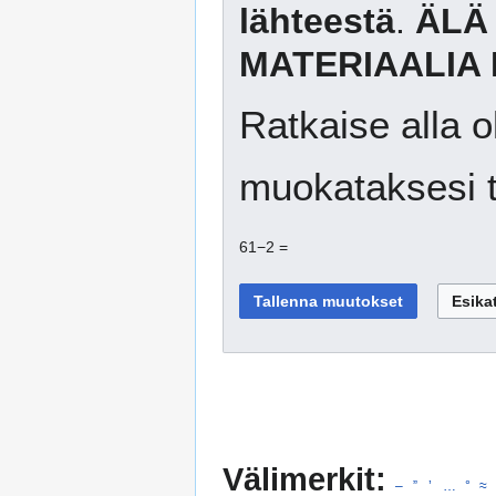
lähteestä
.
ÄLÄ
MATERIAALIA 
Ratkaise alla o
muokataksesi t
61−2 =
Välimerkit:
–
”
’
…
°
≈