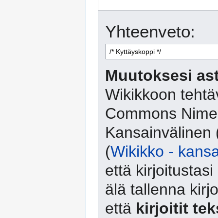
Yhteenveto:
Muutoksesi ast
Wikikkoon tehtäv
Commons Nimeä
Kansainvälinen 
(
Wikikko - kansa
että kirjoitusta
älä tallenna kirj
että
kirjoitit te