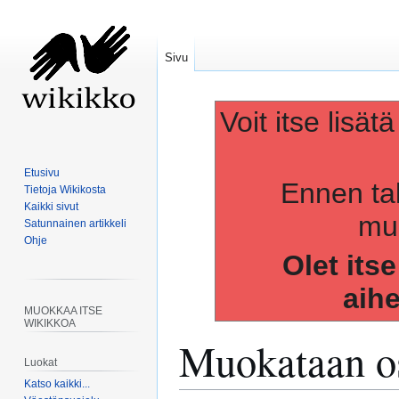
Sivu
Voit itse lisät
Etusivu
Ennen ta
Tietoja Wikikosta
Kaikki sivut
muo
Satunnainen artikkeli
Ohje
Olet its
aih
MUOKKAA ITSE
WIKIKKOA
Muokataan os
Luokat
Katso kaikki...