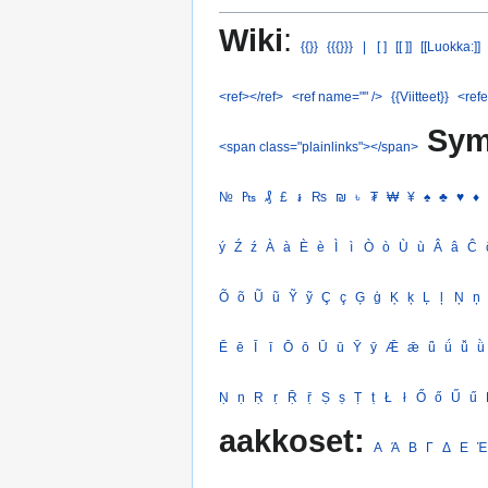
Wiki
:
{{}}
{{{}}}
|
[ ]
[[ ]]
[[Luokka:]]
<ref></ref>
<ref name="" />
{{Viitteet}}
<refe
Sym
<span class="plainlinks"></span>
№
₧
₰
£
៛
₨
₪
৳
₮
₩
¥
♠
♣
♥
♦
ý
Ź
ź
À
à
È
è
Ì
ì
Ò
ò
Ù
ù
Â
â
Ĉ
Õ
õ
Ũ
ũ
Ỹ
ỹ
Ç
ç
Ģ
ģ
Ķ
ķ
Ļ
ļ
Ņ
ņ
Ē
ē
Ī
ī
Ō
ō
Ū
ū
Ȳ
ȳ
Ǣ
ǣ
ǖ
ǘ
ǚ
ǜ
Ṇ
ṇ
Ṛ
ṛ
Ṝ
ṝ
Ṣ
ṣ
Ṭ
ṭ
Ł
ł
Ő
ő
Ű
ű
aakkoset:
Α
Ά
Β
Γ
Δ
Ε
Έ