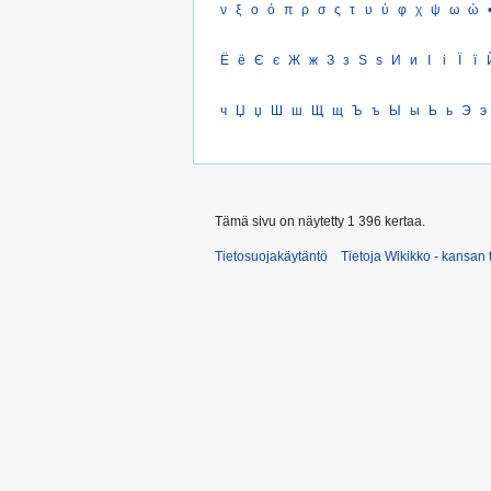
ν
ξ
ο
ό
π
ρ
σ
ς
τ
υ
ύ
φ
χ
ψ
ω
ώ
Ё
ё
Є
є
Ж
ж
З
з
Ѕ
ѕ
И
и
І
і
Ї
ї
ч
Џ
џ
Ш
ш
Щ
щ
Ъ
ъ
Ы
ы
Ь
ь
Э
э
Tämä sivu on näytetty 1 396 kertaa.
Tietosuojakäytäntö
Tietoja Wikikko - kansan 