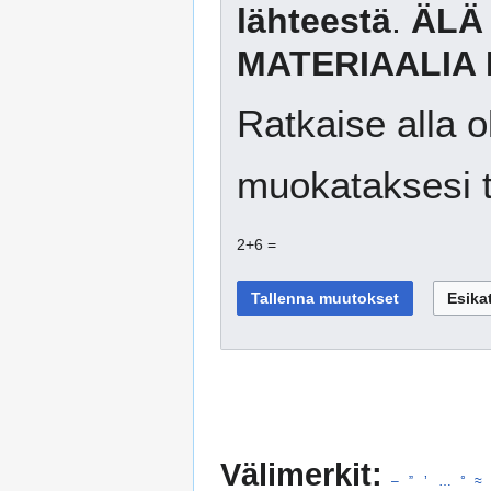
lähteestä
.
ÄLÄ
MATERIAALIA 
Ratkaise alla o
muokataksesi t
2+6 =
Välimerkit:
–
”
’
…
°
≈