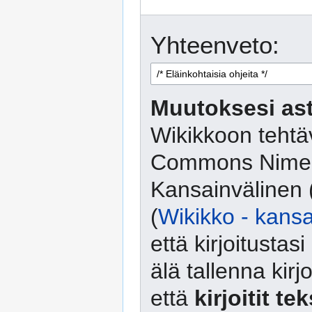
Yhteenveto:
Muutoksesi ast
Wikikkoon tehtäv
Commons Nimeä
Kansainvälinen 
(
Wikikko - kansa
että kirjoitusta
älä tallenna kirj
että
kirjoitit te