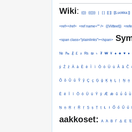
Wiki
:
{{}}
{{{}}}
|
[ ]
[[ ]]
[[Luokka:]]
<ref></ref>
<ref name="" />
{{Viitteet}}
<refe
Sym
<span class="plainlinks"></span>
№
₧
₰
£
៛
₨
₪
৳
₮
₩
¥
♠
♣
♥
♦
ý
Ź
ź
À
à
È
è
Ì
ì
Ò
ò
Ù
ù
Â
â
Ĉ
Õ
õ
Ũ
ũ
Ỹ
ỹ
Ç
ç
Ģ
ģ
Ķ
ķ
Ļ
ļ
Ņ
ņ
Ē
ē
Ī
ī
Ō
ō
Ū
ū
Ȳ
ȳ
Ǣ
ǣ
ǖ
ǘ
ǚ
ǜ
Ṇ
ṇ
Ṛ
ṛ
Ṝ
ṝ
Ṣ
ṣ
Ṭ
ṭ
Ł
ł
Ő
ő
Ű
ű
aakkoset:
Α
Ά
Β
Γ
Δ
Ε
Έ