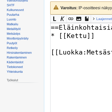
Väestönsuojelu
Siirry
Siirry
SHTF
Varoitus:
IP-osoitteesi näkyy 
navigaatioon
hakuun
Kulkuneuvot
Puutarha
Laajennet
Luonto
Matkailu
Metallityöt
Metsästys
Moottoripyöräily
Puutyöt
Retkeily
Hirsirakentaminen
Rakentaminen
Kädentaidot
Tietokoneet
Yhteiskunta
Työkalut