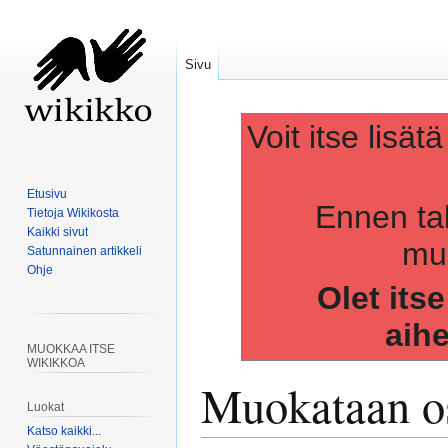
Sivu
Voit itse lisät
Etusivu
Ennen ta
Tietoja Wikikosta
Kaikki sivut
muo
Satunnainen artikkeli
Ohje
Olet its
aih
MUOKKAA ITSE
WIKIKKOA
Muokataan os
Luokat
Katso kaikki...