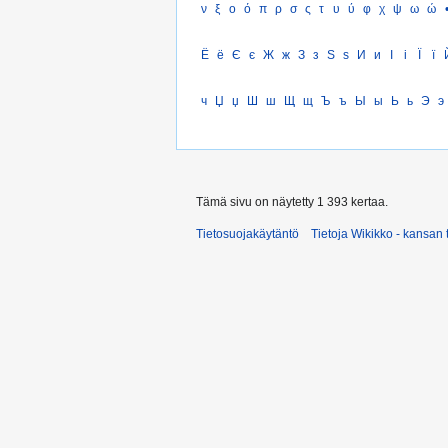
ν
ξ
ο
ό
π
ρ
σ
ς
τ
υ
ύ
φ
χ
ψ
ω
ώ
Ё
ё
Є
є
Ж
ж
З
з
Ѕ
ѕ
И
и
І
і
Ї
ї
ч
Џ
џ
Ш
ш
Щ
щ
Ъ
ъ
Ы
ы
Ь
ь
Э
э
Tämä sivu on näytetty 1 393 kertaa.
Tietosuojakäytäntö
Tietoja Wikikko - kansan 